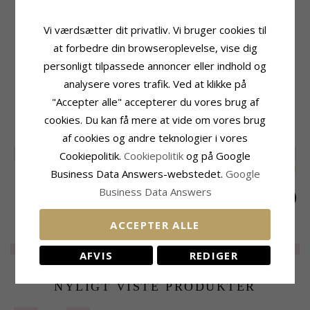
Produktinformation
Vi værdsætter dit privatliv. Vi bruger cookies til
Tillægsord:
Vandfast
at forbedre din browseroplevelse, vise dig
Ring:
Ring
Ædelmetal:
Forgyldt Stål
personligt tilpassede annoncer eller indhold og
Kollektion:
OCEANA
analysere vores trafik. Ved at klikke på
Overflade:
Blank
"Accepter alle" accepterer du vores brug af
cookies. Du kan få mere at vide om vores brug
RELATEREDE PRODUKTER
af cookies og andre teknologier i vores
SALE
35%
SALE
25%
SALE
25%
Cookiepolitik.
Cookiepolitik
og på Google
Business Data Answers-webstedet.
Google
Business Data Answers
ACCEPTER ALLE
Vandfast ring i
Vandfast ring i
Vandfast ring i
forgyldt stål -
forgyldt stål -
forgyldt stål -
EXTRA
150,-
EXTRA
175,-
EXTRA
175,-
AFVIS
REDIGER
OCEANA
OCEANA
OCEANA
NYLIGT VISTE PRODUKTER