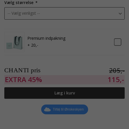
Vælg størrelse
Premium indpakning
+ 20,-
205,-
CHANTI pris
EXTRA
45%
115,-
Læg i kurv
Tilføj til Ønskeskyen