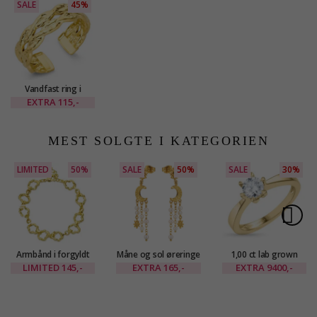
SALE
45%
Vandfast ring i
forgyldt stål -
EXTRA
115,-
OCEANA
MEST SOLGTE I KATEGORIEN
LIMITED
50%
SALE
50%
SALE
30%
Armbånd i forgyldt
Måne og sol øreringe
1,00 ct lab grown
messing - Eliné
i forgyldt messing -
diamant ring i 14
LIMITED
145,-
EXTRA
165,-
EXTRA
9400,-
Eliné
karat guld 1,00 ct