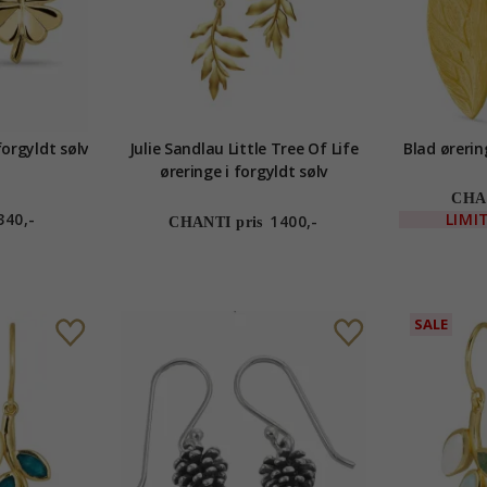
forgyldt sølv
Julie Sandlau Little Tree Of Life
Blad ørerin
øreringe i forgyldt sølv
CHAN
340,-
LIMI
1400,-
CHANTI pris
SALE