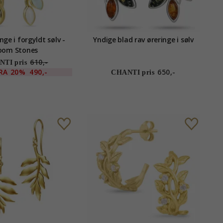
nge i forgyldt sølv -
Yndige blad rav øreringe i sølv
oom Stones
610,-
TI pris
RA
20%
490,-
650,-
CHANTI pris