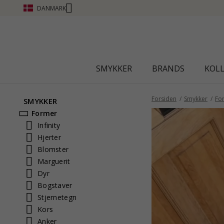
DANMARK
SMYKKER
BRANDS
KOL
Forsiden
Smykker
Fo
SMYKKER
Former
Infinity
Hjerter
Blomster
Marguerit
Dyr
Bogstaver
Stjernetegn
Kors
Anker