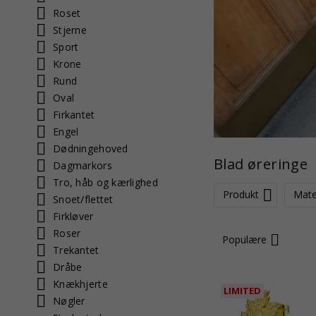
Roset
Stjerne
Sport
Krone
Rund
Oval
Firkantet
Engel
Dødningehoved
Blad øreringe
Dagmarkors
Tro, håb og kærlighed
Produkt
Mate
Snoet/flettet
Firkløver
Roser
Populære
Trekantet
Dråbe
Knækhjerte
LIMITED
Nøgler