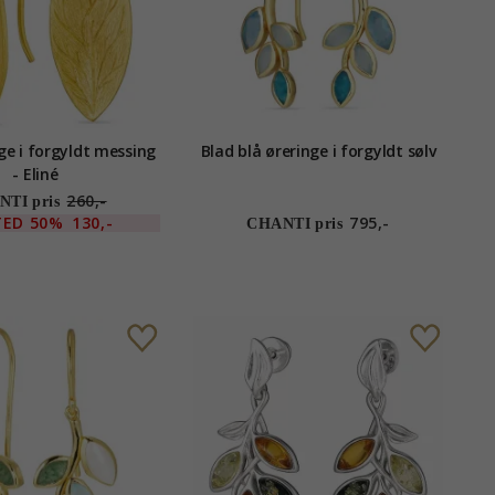
ge i forgyldt messing
Blad blå øreringe i forgyldt sølv
- Eliné
260,-
TI pris
TED
50%
130,-
795,-
CHANTI pris