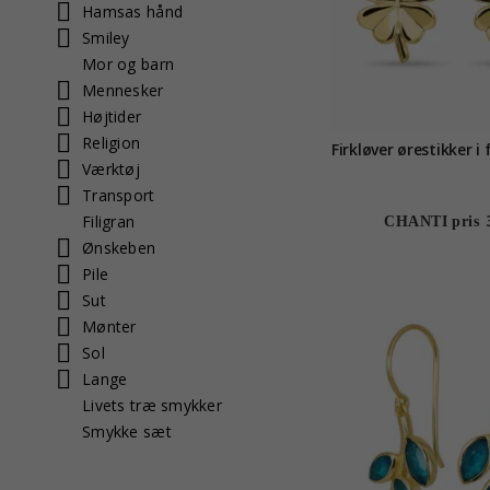
Hamsas hånd
Smiley
Mor og barn
Mennesker
Højtider
Religion
Firkløver ørestikker i 
Værktøj
Transport
Filigran
CHANTI pris
Ønskeben
Pile
Sut
Mønter
Sol
Lange
Livets træ smykker
Smykke sæt