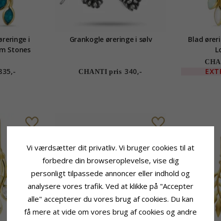
øreringe i
Grankogle øreringe i sølv
Blad øreri
om Stones
L
CHAN
835,-
340,-
EXT
CHANTI pris
Vi værdsætter dit privatliv. Vi bruger cookies til at
forbedre din browseroplevelse, vise dig
personligt tilpassede annoncer eller indhold og
analysere vores trafik. Ved at klikke på "Accepter
alle" accepterer du vores brug af cookies. Du kan
få mere at vide om vores brug af cookies og andre