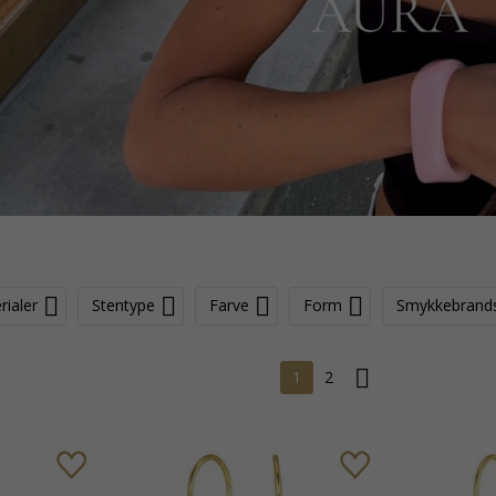
rialer
Stentype
Farve
Form
Smykkebrand
1
2