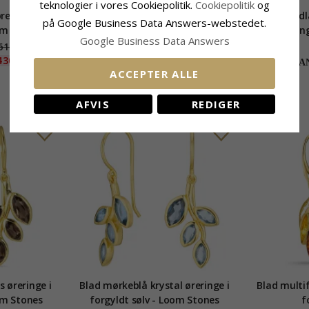
teknologier i vores Cookiepolitik.
Cookiepolitik
og
reringe i
Firkløver ørestikker i sølv
Julie Sandl
på Google Business Data Answers-webstedet.
om Stones
ørering
Google Business Data Answers
610,-
430,-
235,-
CHANTI pris
CHAN
ACCEPTER ALLE
AFVIS
REDIGER
s øreringe i
Blad mørkeblå krystal øreringe i
Blad multif
om Stones
forgyldt sølv - Loom Stones
f