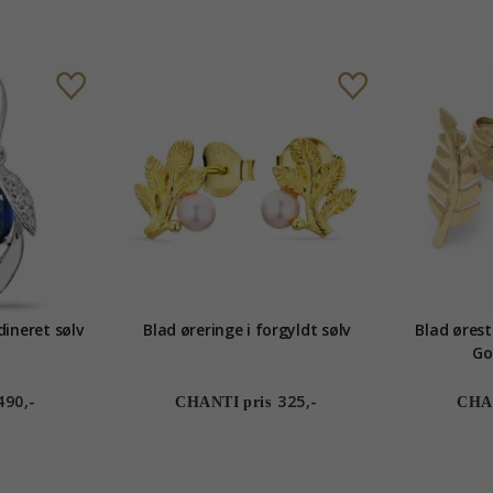
dineret sølv
Blad øreringe i forgyldt sølv
Blad øresti
Go
490,-
325,-
CHANTI pris
CHAN