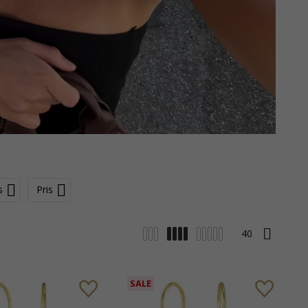
s
Pris
SALE