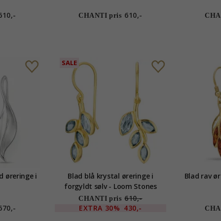
610,-
610,-
CHANTI pris
CHAN
SALE
d øreringe i
Blad blå krystal øreringe i
Blad rav ør
forgyldt sølv - Loom Stones
610,-
CHANTI pris
670,-
EXTRA
30%
430,-
CHAN