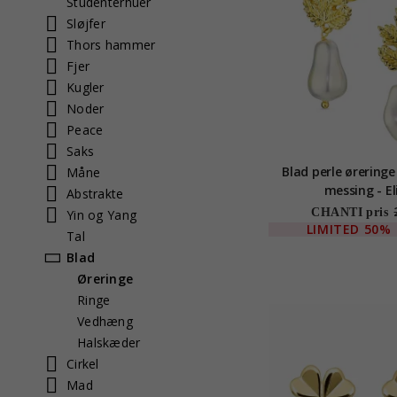
Studenterhuer
Sløjfer
Thors hammer
Fjer
Kugler
Noder
Peace
Saks
Blad perle øreringe
Måne
messing - El
Abstrakte
CHANTI pris
Yin og Yang
LIMITED
50%
Tal
Blad
Øreringe
Ringe
Vedhæng
Halskæder
Cirkel
Mad