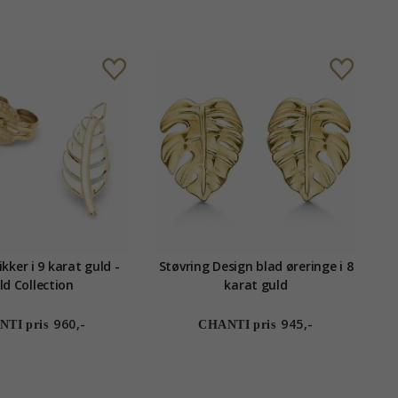
kker i 9 karat guld -
Støvring Design blad øreringe i 8
ld Collection
karat guld
960,-
945,-
TI pris
CHANTI pris