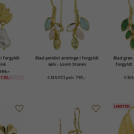
 i forgyldt
Blad peridot øreringe i forgyldt
Blad grøn 
iné
sølv - Loom Stones
forgyldt
255,-
130,-
795,-
CHANTI pris
CHAN
LIMITED