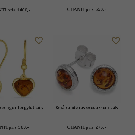
zirkon
650,-
1400,-
CHANTI pris
TI pris
reringe i forgyldt sølv
Små runde rav ørestikker i sølv
580,-
275,-
TI pris
CHANTI pris