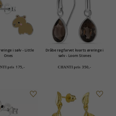
eringe i sølv - Little
Dråbe røgfarvet kvarts øreringe i
Ones
sølv - Loom Stones
175,-
350,-
TI pris
CHANTI pris