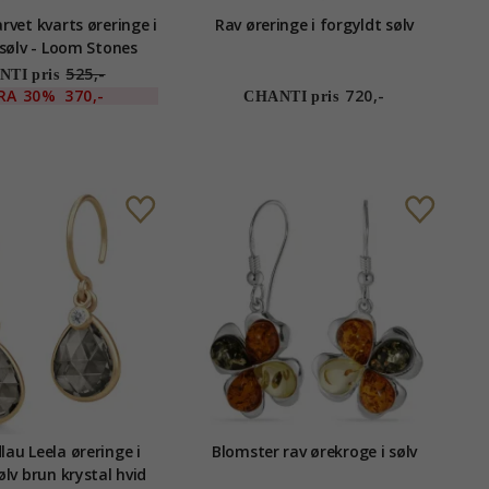
rvet kvarts øreringe i
Rav øreringe i forgyldt sølv
 sølv - Loom Stones
525,-
TI pris
RA
30%
370,-
720,-
CHANTI pris
lau Leela øreringe i
Blomster rav ørekroge i sølv
ølv brun krystal hvid