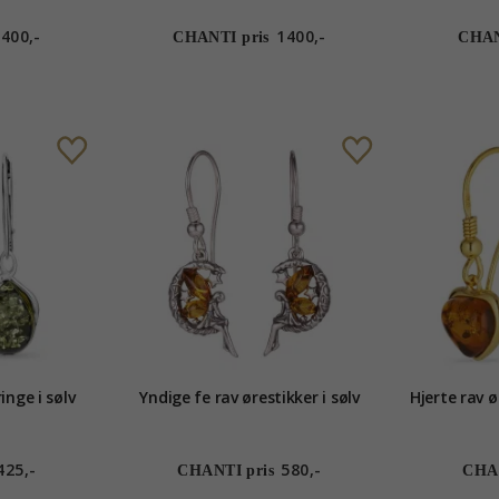
zirkon
400,-
1400,-
CHANTI pris
CHAN
inge i sølv
Yndige fe rav ørestikker i sølv
Hjerte rav ø
425,-
580,-
CHANTI pris
CHAN