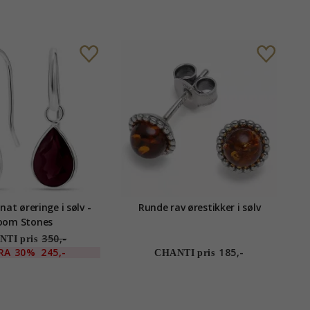
at øreringe i sølv -
Runde rav ørestikker i sølv
oom Stones
350,-
TI pris
RA
30%
245,-
185,-
CHANTI pris