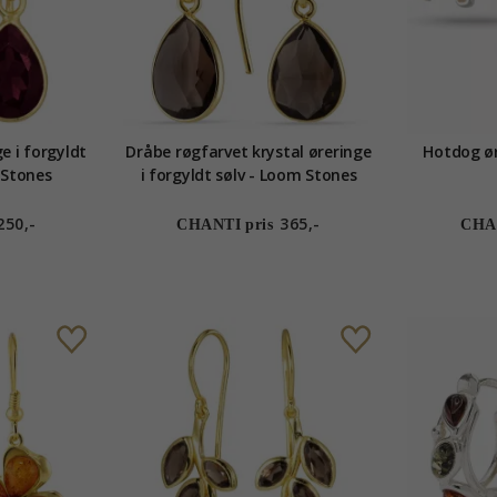
e i forgyldt
Dråbe røgfarvet krystal øreringe
Hotdog øre
 Stones
i forgyldt sølv - Loom Stones
250,-
365,-
CHANTI pris
CHAN