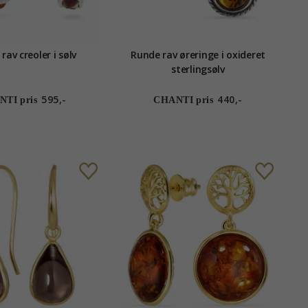
av creoler i sølv
Runde rav øreringe i oxideret
sterlingsølv
595,-
440,-
TI pris
CHANTI pris