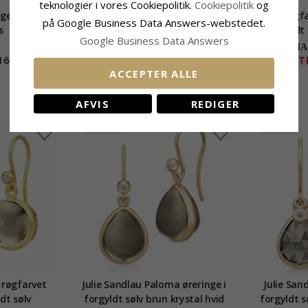
teknologier i vores Cookiepolitik.
Cookiepolitik
og
e i sølv -
Røgfarvet kvarts øreringe i
Dråbe røgfa
på Google Business Data Answers-webstedet.
s
forgyldt sølv
forgyldt
Google Business Data Answers
CHAN
165,-
505,-
EXT
CHANTI pris
ACCEPTER ALLE
AFVIS
REDIGER
UDGÅR
UDGÅR
 røgfarvet
Julie Sandlau Paloma øreringe i
Julie Sand
ldt sølv
forgyldt sølv brun krystal hvid
forgyldt s