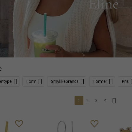
e
entype
Form
Smykkebrands
Former
Pris
1
2
3
4