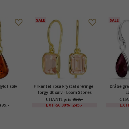
SALE
SALE
gyldt sølv
Firkantet rosa krystal øreringe i
Dråbe gran
forgyldt sølv - Loom Stones
L
350,-
CHANTI pris
CHAN
495,-
EXTRA
30%
245,-
EXT