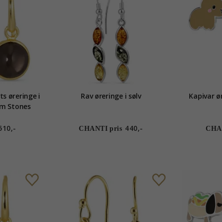
s øreringe i
Rav øreringe i sølv
Kapivar ør
om Stones
510,-
440,-
CHANTI pris
CHAN