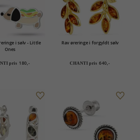
ringe i sølv - Little
Rav øreringe i forgyldt sølv
Ones
180,-
640,-
TI pris
CHANTI pris