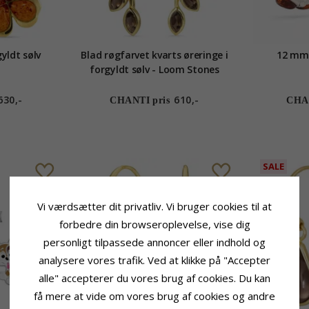
gyldt sølv
Blad røgfarvet kvarts øreringe i
12 mm r
forgyldt sølv - Loom Stones
630,-
610,-
CHANTI pris
CHAN
SALE
Vi værdsætter dit privatliv. Vi bruger cookies til at
forbedre din browseroplevelse, vise dig
personligt tilpassede annoncer eller indhold og
analysere vores trafik. Ved at klikke på "Accepter
alle" accepterer du vores brug af cookies. Du kan
få mere at vide om vores brug af cookies og andre