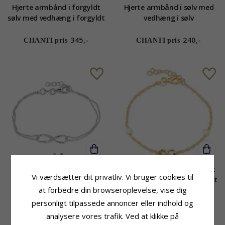
Hjerte armbånd i forgyldt
Hjerte armbånd i sølv med
sølv med vedhæng i forgyldt
vedhæng i sølv
sølv
345,-
240,-
CHANTI pris
CHANTI pris
Infinity armbånd i sølv
Infinity armbånd i forgyldt
Vi værdsætter dit privatliv. Vi bruger cookies til
sølv med vedhæng i forgyldt
at forbedre din browseroplevelse, vise dig
sølv
350,-
345,-
personligt tilpassede annoncer eller indhold og
CHANTI pris
CHANTI pris
analysere vores trafik. Ved at klikke på