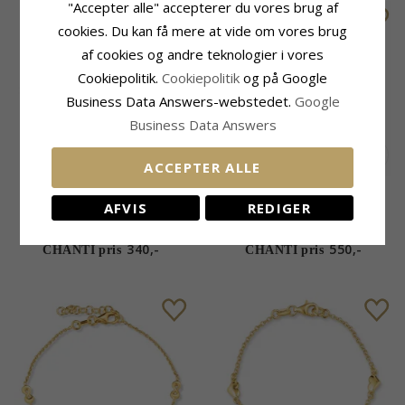
"Accepter alle" accepterer du vores brug af
cookies. Du kan få mere at vide om vores brug
af cookies og andre teknologier i vores
Cookiepolitik.
Cookiepolitik
og på Google
Business Data Answers-webstedet.
Google
Business Data Answers
ACCEPTER ALLE
Hjerte infinity armbånd i
Hjerte infinity armbånd i
AFVIS
REDIGER
sølv med vedhæng i sølv
forgyldt sølv
340,-
550,-
CHANTI pris
CHANTI pris