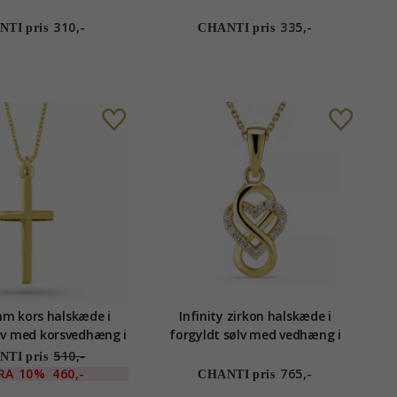
forgyldt sølv
310,-
335,-
TI pris
CHANTI pris
mm kors halskæde i
Infinity zirkon halskæde i
lv med korsvedhæng i
forgyldt sølv med vedhæng i
orgyldt sølv
forgyldt sølv
510,-
TI pris
RA
10%
460,-
765,-
CHANTI pris