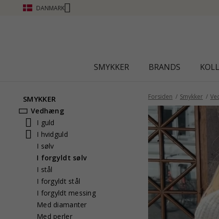
DANMARK
SMYKKER
BRANDS
KOL
Forsiden
Smykker
Ve
SMYKKER
Vedhæng
I guld
I hvidguld
I sølv
I forgyldt sølv
I stål
I forgyldt stål
I forgyldt messing
Med diamanter
Med perler