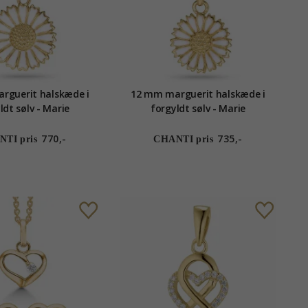
rguerit halskæde i
12 mm marguerit halskæde i
ldt sølv - Marie
forgyldt sølv - Marie
770,-
735,-
TI pris
CHANTI pris