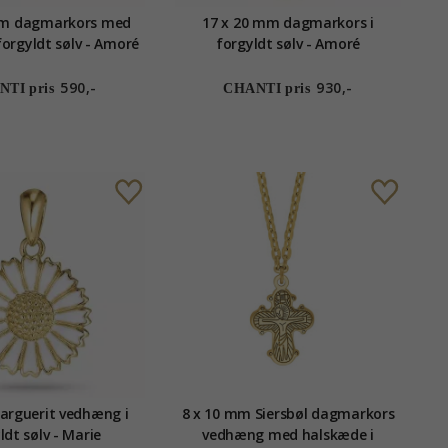
mm dagmarkors med
17 x 20 mm dagmarkors i
forgyldt sølv - Amoré
forgyldt sølv - Amoré
590,-
930,-
TI pris
CHANTI pris
rguerit vedhæng i
8 x 10 mm Siersbøl dagmarkors
ldt sølv - Marie
vedhæng med halskæde i