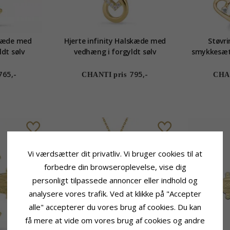
kæde med
Hjerte infinity Halskæde med
Støvri
dt sølv
vedhæng i forgyldt sølv
smykkesæt 
765,-
795,-
CHANTI pris
CHAN
Vi værdsætter dit privatliv. Vi bruger cookies til at
forbedre din browseroplevelse, vise dig
personligt tilpassede annoncer eller indhold og
analysere vores trafik. Ved at klikke på "Accepter
alle" accepterer du vores brug af cookies. Du kan
få mere at vide om vores brug af cookies og andre