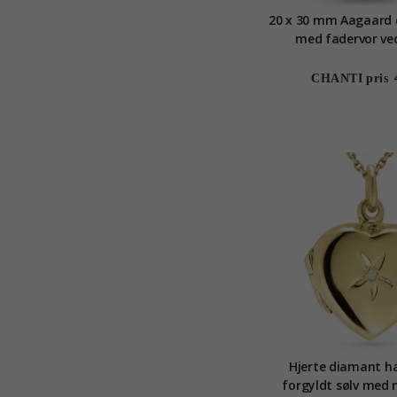
20 x 30 mm Aagaard
med fadervor ve
forgyldt sø
CHANTI pris
Hjerte diamant h
forgyldt sølv med 