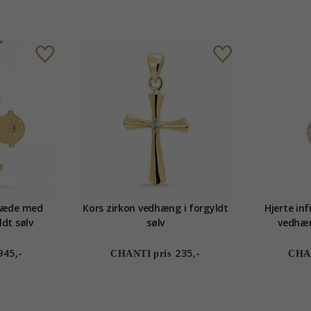
kæde med
Kors zirkon vedhæng i forgyldt
Hjerte in
dt sølv
sølv
vedhæn
945,-
235,-
CHANTI pris
CHAN