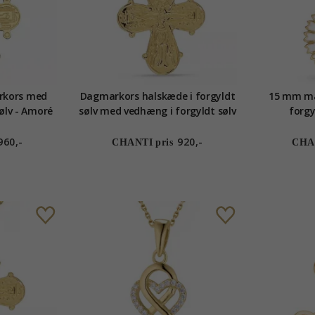
rkors med
Dagmarkors halskæde i forgyldt
15 mm ma
sølv - Amoré
sølv med vedhæng i forgyldt sølv
forgy
960,-
920,-
CHANTI pris
CHAN