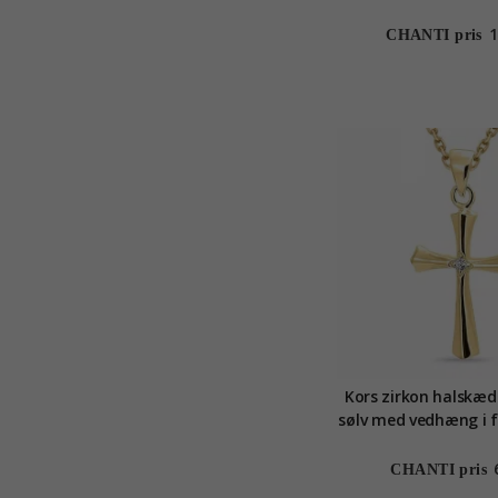
forgyldt sø
1
CHANTI pris
Kors zirkon halskæde
sølv med vedhæng i f
CHANTI pris