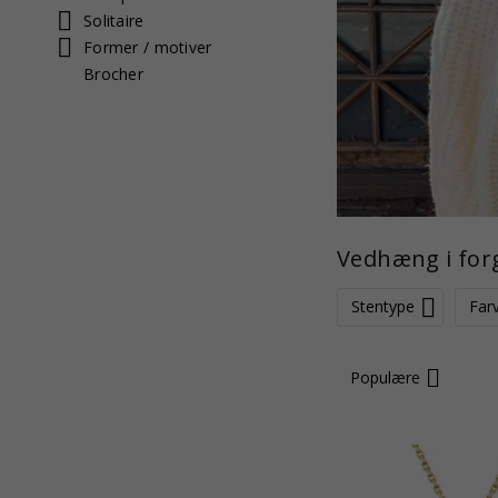
Solitaire
Former / motiver
Brocher
Vedhæng i forg
Stentype
Far
Populære