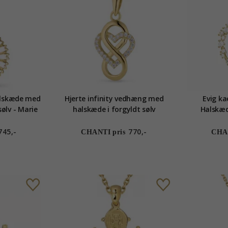
lskæde med
Hjerte infinity vedhæng med
Evig ka
ølv - Marie
halskæde i forgyldt sølv
Halskæ
f
745,-
770,-
CHANTI pris
CHAN