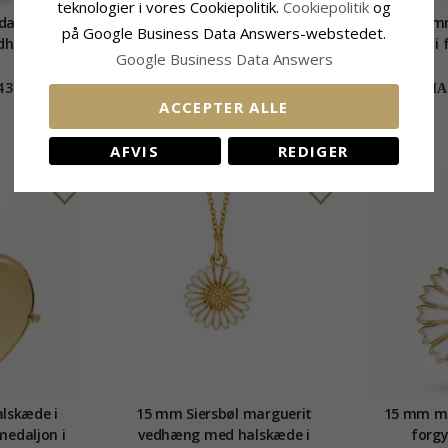
teknologier i vores Cookiepolitik.
Cookiepolitik
og
 dagmarkors
Marguerit Halskæde med
13 x 15 
på Google Business Data Answers-webstedet.
dhæng i
vedhæng i forgyldt sølv - Marie
fadervor i 
Google Business Data Answers
lv
435,-
920,-
CHANTI pris
CHAN
ACCEPTER ALLE
AFVIS
REDIGER
alskæde i
15 mm Siersbøl marguerit
15 mm ma
medaljon i
vedhæng med halskæde i
forgy