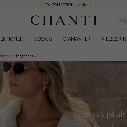
NEW COLLECTION | AURA
LEKTIONER
UDSALG
DIAMANTER
VIELSESRIN
dhæng
I forgyldt sølv