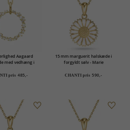
erlighed Aagaard
15 mm marguerit halskæde i
de med vedhæng i
forgyldt sølv - Marie
orgyldt sølv
485,-
590,-
TI pris
CHANTI pris