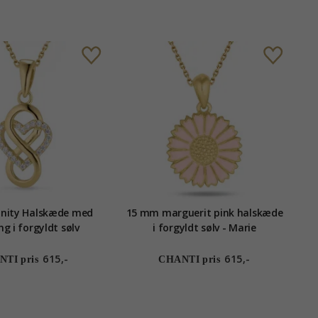
finity Halskæde med
15 mm marguerit pink halskæde
g i forgyldt sølv
i forgyldt sølv - Marie
615,-
615,-
TI pris
CHANTI pris