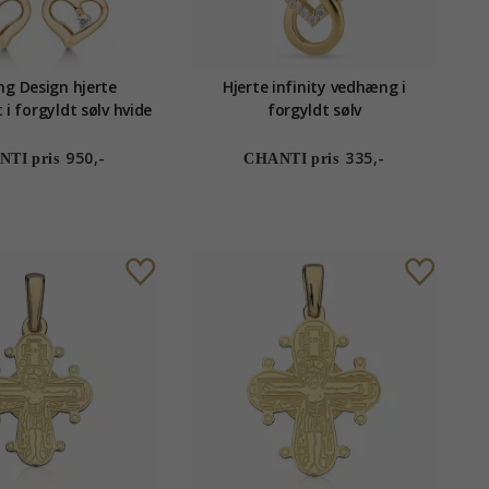
ng Design hjerte
Hjerte infinity vedhæng i
i forgyldt sølv hvide
forgyldt sølv
zirkoner
950,-
335,-
TI pris
CHANTI pris