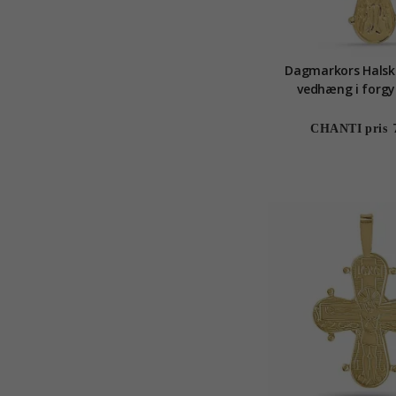
Dagmarkors Hals
vedhæng i forgyl
CHANTI pris