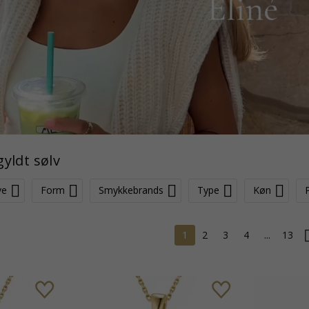
yldt sølv
ve
Form
Smykkebrands
Type
Køn
P
1
2
3
4
...
13