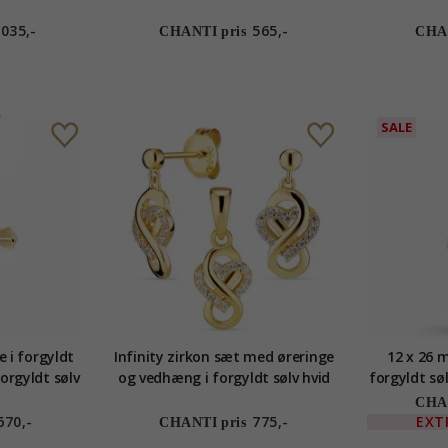
lv
forgyldt sølv hvid emalje
035,-
565,-
CHANTI pris
CHAN
SALE
 i forgyldt
Infinity zirkon sæt med øreringe
12 x 26 
orgyldt sølv
og vedhæng i forgyldt sølv hvid
forgyldt sø
zirkon
f
CHAN
670,-
775,-
EXT
CHANTI pris