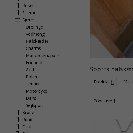
Roset
Stjerne
Sport
Øreringe
Vedhæng
Halskæder
Charms
Manchetknapper
Fodbold
Sports halskæ
Golf
Poker
Produkt
Mate
Tennis
Motorcykel
Dans
Populære
Sejlsport
Krone
Rund
Oval