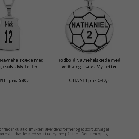
l Navnehalskæde med
Fodbold Navnehalskæde med
i sølv - My Letter
vedhæng i sølv - My Letter
580,-
540,-
TI pris
CHANTI pris
r finder du altid
smykker i alverdens former
og et stort udvalg af
e vores halskæder med sport udtryk her på siden. Det er en oplagt
em og find din sports halskæde i dag og få den leveret indenfor kort tid.