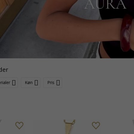
der
rialer
Køn
Pris