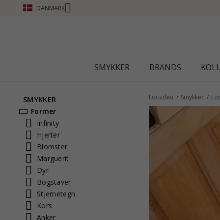
DANMARK
SMYKKER
BRANDS
KOL
Forsiden
Smykker
Fo
SMYKKER
Former
Infinity
Hjerter
Blomster
Marguerit
Dyr
Bogstaver
Stjernetegn
Kors
Anker