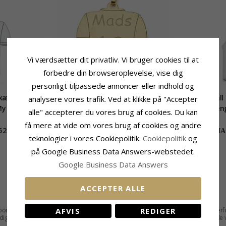
Vi værdsætter dit privatliv. Vi bruger cookies til at
forbedre din browseroplevelse, vise dig
personligt tilpassede annoncer eller indhold og
skæde med
Fodbold Navnehalskæde med
Basketbal
analysere vores trafik. Ved at klikke på "Accepter
My Letter
vedhæng i forgyldt sølv - My
vedhæng 
alle" accepterer du vores brug af cookies. Du kan
Letter
få mere at vide om vores brug af cookies og andre
520,-
715,-
CHANTI pris
CHAN
teknologier i vores Cookiepolitik.
Cookiepolitik
og
på Google Business Data Answers-webstedet.
Google Business Data Answers
ACCEPTER ALLE
AFVIS
REDIGER
porty type. Hos CHANTI gør vi meget ud af at have noget for ethvert behov, så derfo
er dig sportshalskæder med trøjer eller bolde som en del af designet. Du kan se all
 at du har passion for en bestemt sportsgren. Se vores smykker og
halskæder
igenn