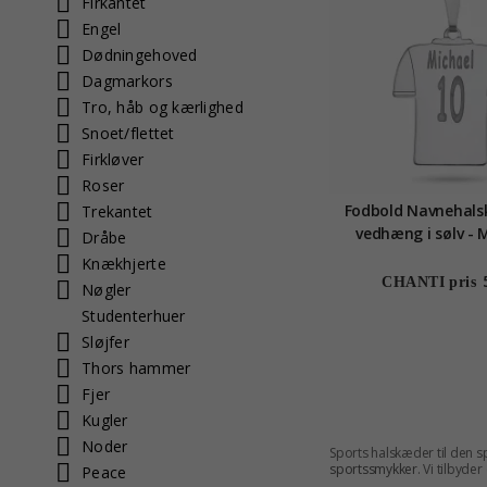
Firkantet
Engel
Dødningehoved
Dagmarkors
Tro, håb og kærlighed
Snoet/flettet
Firkløver
Roser
Fodbold Navnehal
Trekantet
vedhæng i sølv - 
Dråbe
Knækhjerte
CHANTI pris
Nøgler
Studenterhuer
Sløjfer
Thors hammer
Fjer
Kugler
Noder
Sports halskæder til den s
sportssmykker
. Vi tilbyd
Peace
mulighed for at signalere,