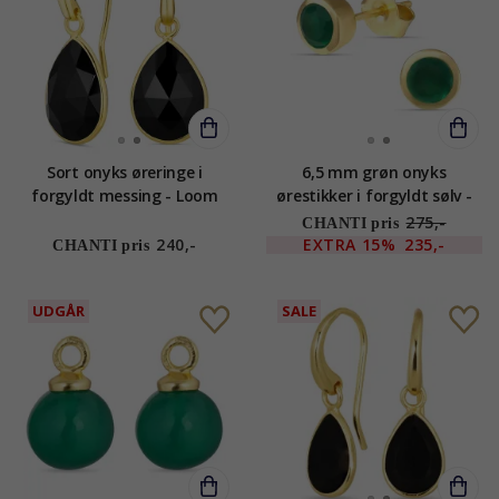
Sort onyks øreringe i
6,5 mm grøn onyks
forgyldt messing - Loom
ørestikker i forgyldt sølv -
Stones
Loom Stones
275,-
CHANTI pris
240,-
EXTRA
15%
235,-
CHANTI pris
UDGÅR
SALE