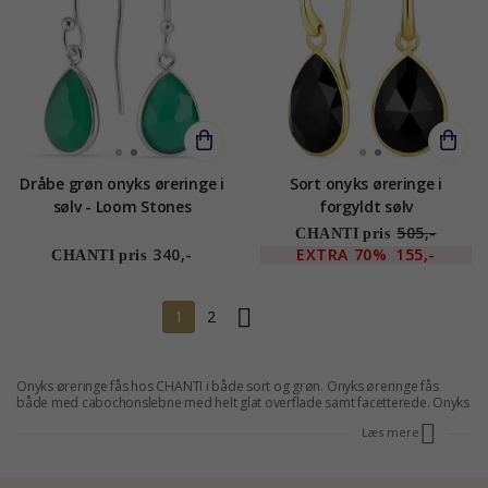
Dråbe grøn onyks øreringe i
Sort onyks øreringe i
sølv - Loom Stones
forgyldt sølv
505,-
CHANTI pris
340,-
EXTRA
70%
155,-
CHANTI pris
1
2
Onyks øreringe fås hos CHANTI i både sort og grøn. Onyks øreringe fås
både med cabochonslebne med helt glat overflade samt facetterede. Onyks
er en variant af calcedonit og de fleste af de øreringe og
smykker med
Læs mere
onyks
, du finder her på Chanti.dk, er med sort onyks. Den sorte onyks er flot
og fascinerende, og den står flot både til sølvøreringe samt i sort
rhodinerede øreringe. Når du køber onyks smykker og andre
smykker med
sten
hos CHANTI, kan du ofte spare 25 - 70 % i forhold til butikspriserne, og