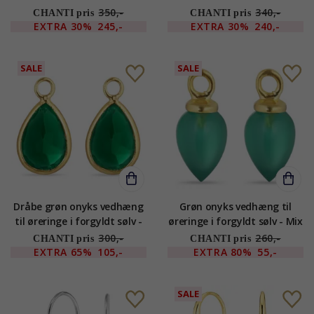
350,-
340,-
CHANTI pris
CHANTI pris
EXTRA
30%
245,-
EXTRA
30%
240,-
SALE
SALE
Dråbe grøn onyks vedhæng
Grøn onyks vedhæng til
til øreringe i forgyldt sølv -
øreringe i forgyldt sølv - Mix
Mix & Match
& Match
300,-
260,-
CHANTI pris
CHANTI pris
EXTRA
65%
105,-
EXTRA
80%
55,-
SALE