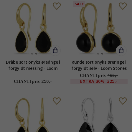
SALE
Dråbe sort onyks øreringe i
Runde sort onyks øreringe i
forgyldt messing - Loom
forgyldt sølv - Loom Stones
Stones
465,-
CHANTI pris
250,-
EXTRA
30%
325,-
CHANTI pris