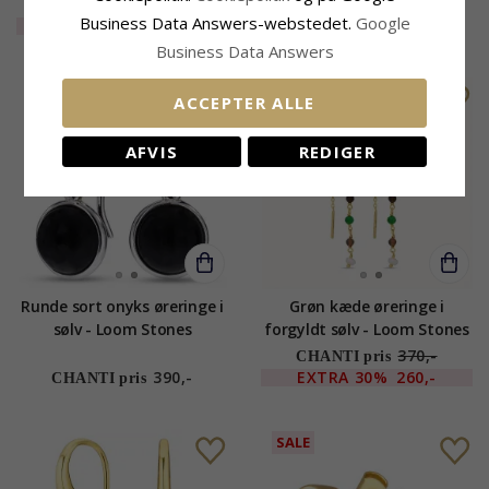
Loom Stones
355,-
CHANTI pris
Business Data Answers-webstedet.
Google
EXTRA
55%
160,-
400,-
CHANTI pris
Business Data Answers
SALE
ACCEPTER ALLE
AFVIS
REDIGER
Runde sort onyks øreringe i
Grøn kæde øreringe i
sølv - Loom Stones
forgyldt sølv - Loom Stones
370,-
CHANTI pris
390,-
EXTRA
30%
260,-
CHANTI pris
SALE