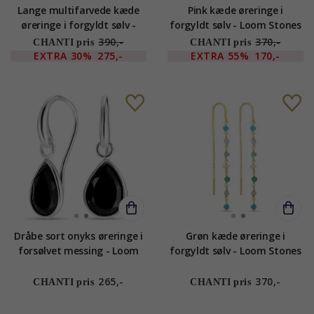
Lange multifarvede kæde
Pink kæde øreringe i
øreringe i forgyldt sølv -
forgyldt sølv - Loom Stones
Loom Stones
390,-
370,-
CHANTI pris
CHANTI pris
EXTRA
30%
275,-
EXTRA
55%
170,-
Dråbe sort onyks øreringe i
Grøn kæde øreringe i
forsølvet messing - Loom
forgyldt sølv - Loom Stones
Stones
265,-
370,-
CHANTI pris
CHANTI pris