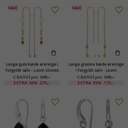
SALE
SALE
Lange gule kæde øreringe i
Lange grønne kæde øreringe
forgyldt sølv - Loom Stones
i forgyldt sølv - Loom
Stones
390,-
390,-
CHANTI pris
CHANTI pris
EXTRA
30%
275,-
EXTRA
55%
175,-