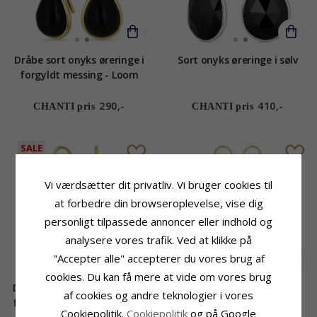
Dråbe sort onyks øreringe i
Sort onyks øreringe i sølv
forgyldt messing - Loom
Stones
290,-
410,-
CHANTI pris
CHANTI pris
SALE
Vi værdsætter dit privatliv. Vi bruger cookies til
at forbedre din browseroplevelse, vise dig
personligt tilpassede annoncer eller indhold og
analysere vores trafik. Ved at klikke på
"Accepter alle" accepterer du vores brug af
cookies. Du kan få mere at vide om vores brug
Dråbe grøn onyks øreringe i
Lange multifarvede kæde
af cookies og andre teknologier i vores
forgyldt sølv - Loom Stones
øreringe i forgyldt sølv -
Cookiepolitik.
Cookiepolitik
og på Google