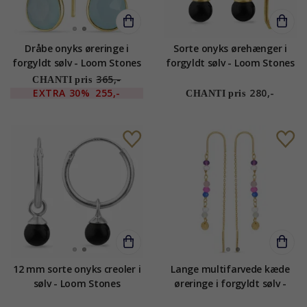
Dråbe onyks øreringe i
Sorte onyks ørehænger i
forgyldt sølv - Loom Stones
forgyldt sølv - Loom Stones
365,-
CHANTI pris
EXTRA
30%
255,-
280,-
CHANTI pris
12 mm sorte onyks creoler i
Lange multifarvede kæde
sølv - Loom Stones
øreringe i forgyldt sølv -
Loom Stones