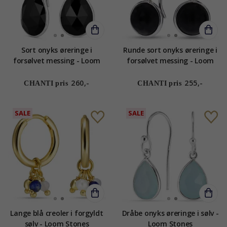
Sort onyks øreringe i
Runde sort onyks øreringe i
forsølvet messing - Loom
forsølvet messing - Loom
Stones
Stones
260,-
255,-
CHANTI pris
CHANTI pris
SALE
SALE
Lange blå creoler i forgyldt
Dråbe onyks øreringe i sølv -
sølv - Loom Stones
Loom Stones