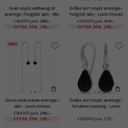
Grøn onyks vedhæng til
Dråbe sort onyks øreringe i
øreringe i forgyldt sølv - Mix
forgyldt sølv - Loom Stones
& Match
385,-
415,-
CHANTI pris
CHANTI pris
EXTRA
75%
100,-
EXTRA
30%
290,-
SALE
Sorte onyks kæde øreringe i
Dråbe sort onyks øreringe i
sølv - Loom Stones
forsølvet messing - Loom
Stones
290,-
CHANTI pris
EXTRA
35%
190,-
275,-
CHANTI pris