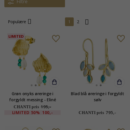
Filtre
Populære
1
2
LIMITED
Grøn onyks øreringe i
Blad blå øreringe i forgyldt
forgyldt messing - Eliné
sølv
195,-
CHANTI pris
LIMITED
50%
100,-
795,-
CHANTI pris