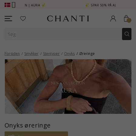
A
SPAR 50% PÅ ALT ELINÉ
CHANTI C
Forsiden
Smykker
Stentyper
Onyks
Øreringe
Onyks øreringe