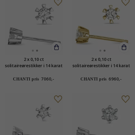
2 x 0,10 ct
2 x 0,10 ct
solitaireørestikker i 14 karat
solitaireørestikker i 14 karat
hvidguld med diamant
guld med diamant
7060,-
6960,-
CHANTI pris
CHANTI pris