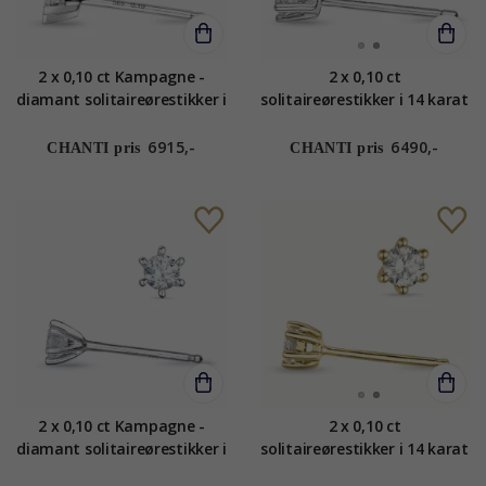
2 x 0,10 ct Kampagne -
2 x 0,10 ct
diamant solitaireørestikker i
solitaireørestikker i 14 karat
14 karat hvidguld med
hvidguld med diamant
diamant
6915,-
6490,-
CHANTI pris
CHANTI pris
2 x 0,10 ct Kampagne -
2 x 0,10 ct
diamant solitaireørestikker i
solitaireørestikker i 14 karat
14 karat hvidguld med
guld med diamant