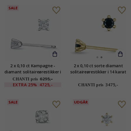
SALE
2 x 0,10 ct Kampagne -
2 x 0,10 ct sorte diamant
diamant solitaireørestikker i
solitaireørestikker i 14 karat
14 karat hvidguld med
guld med sort diamant
6295,-
CHANTI pris
diamant
EXTRA
25%
4725,-
3475,-
CHANTI pris
SALE
UDGÅR