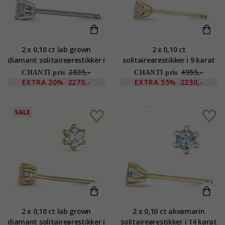
2 x 0,10 ct lab grown
2 x 0,10 ct
diamant solitaireørestikker i
solitaireørestikker i 9 karat
9 karat hvidguld med lab
guld med diamant
2835,-
4955,-
CHANTI pris
CHANTI pris
grown diamant
EXTRA
20%
2270,-
EXTRA
55%
2230,-
SALE
2 x 0,10 ct lab grown
2 x 0,10 ct akvamarin
diamant solitaireørestikker i
solitaireørestikker i 14 karat