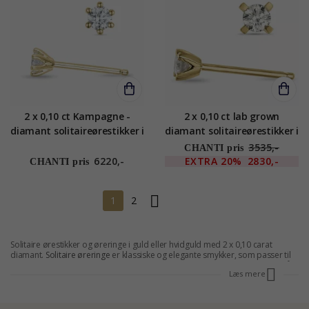
2 x 0,10 ct Kampagne -
2 x 0,10 ct lab grown
diamant solitaireørestikker i
diamant solitaireørestikker i
14 karat guld med diamant
14 karat guld med lab
3535,-
CHANTI pris
grown diamant
6220,-
EXTRA
20%
2830,-
CHANTI pris
1
2
Solitaire ørestikker og øreringe i guld eller hvidguld med 2 x 0,10 carat
diamant.
Solitaire øreringe
er klassiske og elegante smykker, som passer til
den klassiske skandinaviske stil. Hos CHANTI kan du spare op mod 70% på
Læs mere
smykker, så du kan finde alle vores
øreringe og ørestikker
til rigtig fornuftige
priser.