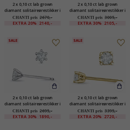
2 x 0,10 ct lab grown
2 x 0,10 ct lab grown
diamant solitaireørestikker i
diamant solitaireørestikker i
9 karat hvidguld med lab
9 karat hvidguld med lab
2670,-
3005,-
CHANTI pris
CHANTI pris
grown diamant
grown diamant
EXTRA
20%
2140,-
EXTRA
30%
2105,-
SALE
SALE
2 x 0,10 ct lab grown
2 x 0,10 ct lab grown
diamant solitaireørestikker i
diamant solitaireørestikker i
9 karat hvidguld med lab
9 karat guld med lab grown
2695,-
3395,-
CHANTI pris
CHANTI pris
grown diamant
diamant
EXTRA
30%
1890,-
EXTRA
20%
2720,-