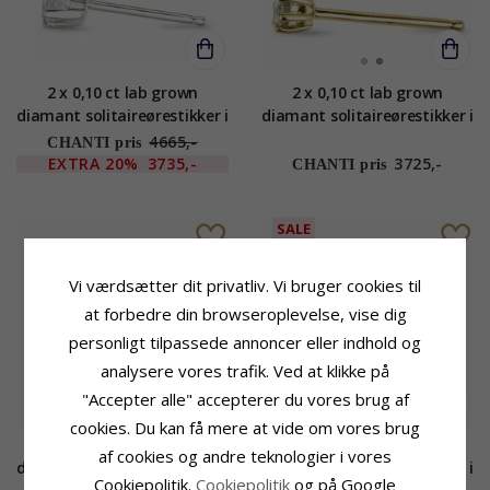
2 x 0,10 ct lab grown
2 x 0,10 ct lab grown
diamant solitaireørestikker i
diamant solitaireørestikker i
14 karat hvidguld med lab
14 karat guld med lab
4665,-
CHANTI pris
grown diamant
grown diamant
EXTRA
20%
3735,-
3725,-
CHANTI pris
SALE
Vi værdsætter dit privatliv. Vi bruger cookies til
at forbedre din browseroplevelse, vise dig
personligt tilpassede annoncer eller indhold og
analysere vores trafik. Ved at klikke på
"Accepter alle" accepterer du vores brug af
cookies. Du kan få mere at vide om vores brug
2 x 0,10 ct lab grown
2 x 0,10 ct lab grown
af cookies og andre teknologier i vores
diamant solitaireørestikker i
diamant solitaireørestikker i
Cookiepolitik.
Cookiepolitik
og på Google