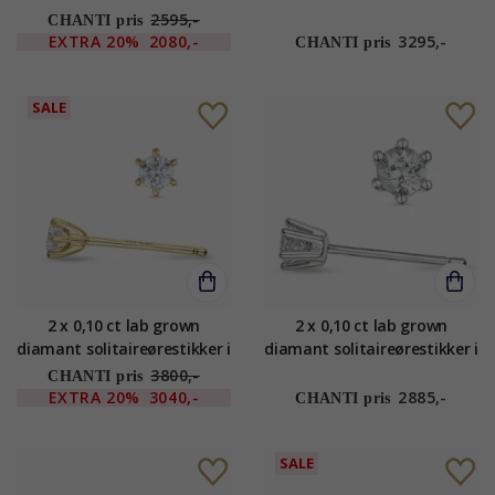
9 karat guld med lab grown
guld med akvamarin
2595,-
CHANTI pris
diamant
EXTRA
20%
2080,-
3295,-
CHANTI pris
SALE
2 x 0,10 ct lab grown
2 x 0,10 ct lab grown
diamant solitaireørestikker i
diamant solitaireørestikker i
14 karat guld med lab
9 karat hvidguld med lab
3800,-
CHANTI pris
grown diamant
grown diamant
EXTRA
20%
3040,-
2885,-
CHANTI pris
SALE