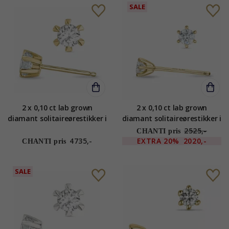
SALE
2 x 0,10 ct lab grown
2 x 0,10 ct lab grown
diamant solitaireørestikker i
diamant solitaireørestikker i
14 karat guld med lab
9 karat guld med lab grown
2525,-
CHANTI pris
grown diamant
diamant
4735,-
EXTRA
20%
2020,-
CHANTI pris
SALE