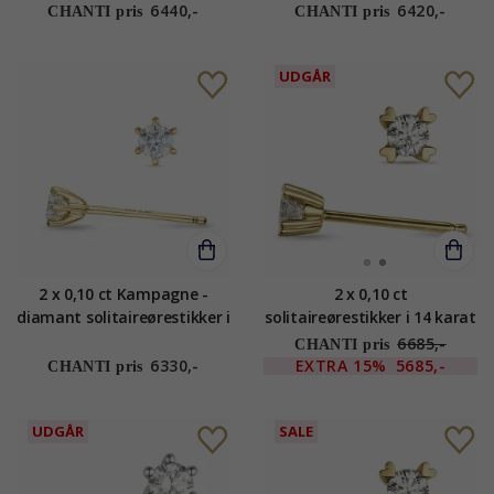
diamant
6440,-
6420,-
CHANTI pris
CHANTI pris
UDGÅR
2 x 0,10 ct Kampagne -
2 x 0,10 ct
diamant solitaireørestikker i
solitaireørestikker i 14 karat
14 karat guld med diamant
guld med diamant
6685,-
CHANTI pris
6330,-
EXTRA
15%
5685,-
CHANTI pris
UDGÅR
SALE