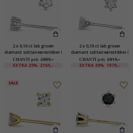
2 x 0,10 ct lab grown
2 x 0,10 ct lab grown
diamant solitaireørestikker i
diamant solitaireørestikker i
9 karat hvidguld med lab
9 karat hvidguld med lab
2885,-
2815,-
CHANTI pris
CHANTI pris
grown diamant
grown diamant
EXTRA
25%
2165,-
EXTRA
30%
1970,-
SALE