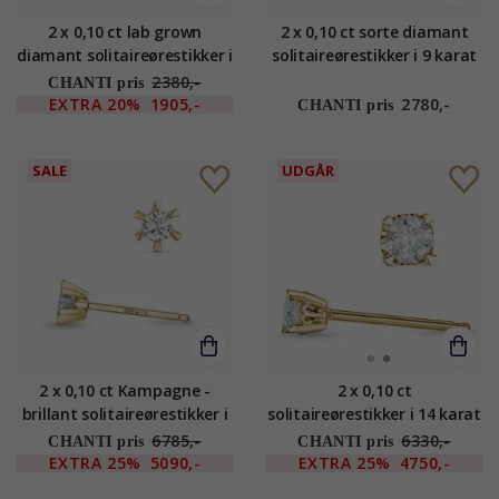
2 x 0,10 ct lab grown
2 x 0,10 ct sorte diamant
diamant solitaireørestikker i
solitaireørestikker i 9 karat
9 karat guld med lab grown
guld med sort diamant
2380,-
CHANTI pris
diamant
EXTRA
20%
1905,-
2780,-
CHANTI pris
SALE
UDGÅR
2 x 0,10 ct Kampagne -
2 x 0,10 ct
brillant solitaireørestikker i
solitaireørestikker i 14 karat
14 karat guld med diamant
guld med diamant
6785,-
6330,-
CHANTI pris
CHANTI pris
EXTRA
25%
5090,-
EXTRA
25%
4750,-