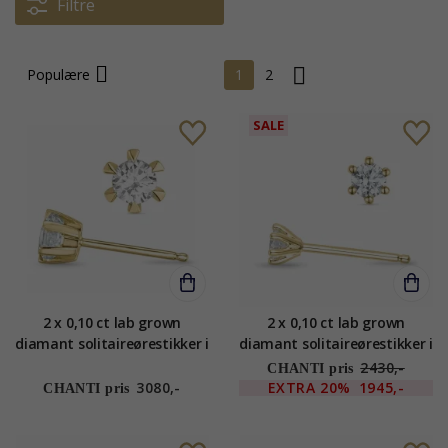
Filtre
Populære
1
2
SALE
2 x 0,10 ct lab grown
2 x 0,10 ct lab grown
diamant solitaireørestikker i
diamant solitaireørestikker i
9 karat guld med lab grown
9 karat guld med lab grown
2430,-
CHANTI pris
diamant
diamant
3080,-
EXTRA
20%
1945,-
CHANTI pris