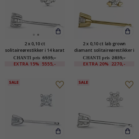
2 x 0,10 ct
2 x 0,10 ct lab grown
solitaireørestikker i 14 karat
diamant solitaireørestikker i
hvidguld med diamant
9 karat guld med lab grown
6535,-
2835,-
CHANTI pris
CHANTI pris
diamant
EXTRA
15%
5555,-
EXTRA
20%
2270,-
SALE
SALE