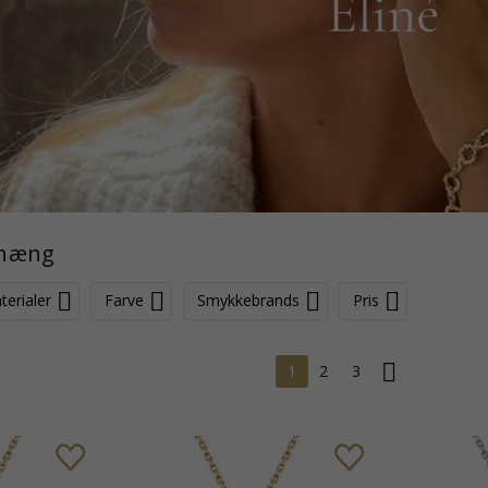
dhæng
terialer
Farve
Smykkebrands
Pris
1
2
3