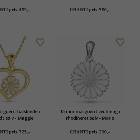
485,-
580,-
TI pris
CHANTI pris
arguerit halskæde i
15 mm marguerit vedhæng i
dt sølv - Maggie
rhodineret sølv - Marie
725,-
290,-
TI pris
CHANTI pris