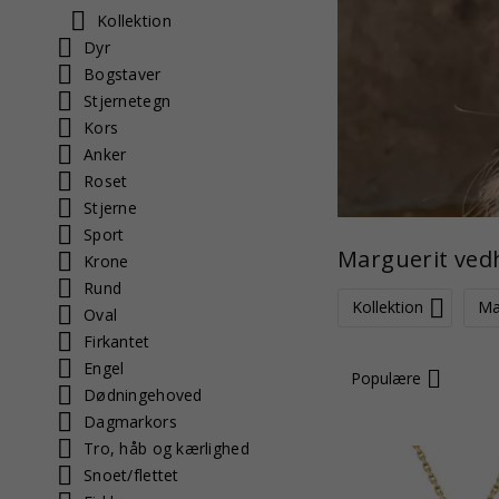
Kollektion
Dyr
Bogstaver
Stjernetegn
Kors
Anker
Roset
Stjerne
Sport
Marguerit ve
Krone
Rund
Kollektion
Ma
Oval
Firkantet
Engel
Populære
Dødningehoved
Dagmarkors
Tro, håb og kærlighed
Snoet/flettet