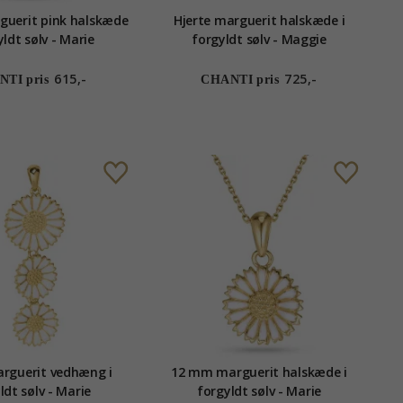
uerit pink halskæde
Hjerte marguerit halskæde i
yldt sølv - Marie
forgyldt sølv - Maggie
615,-
725,-
TI pris
CHANTI pris
rguerit vedhæng i
12 mm marguerit halskæde i
ldt sølv - Marie
forgyldt sølv - Marie