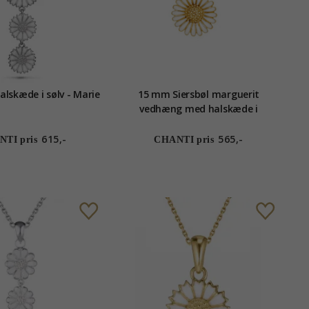
alskæde i sølv - Marie
15 mm Siersbøl marguerit
vedhæng med halskæde i
forgyldt sølv hvid emalje
615,-
565,-
TI pris
CHANTI pris