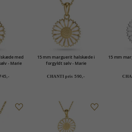
lskæde med
15 mm marguerit halskæde i
15 mm margu
ølv - Marie
forgyldt sølv - Marie
745,-
590,-
CHANTI pris
CHAN