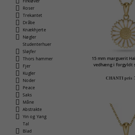
Firkløver
Roser
Trekantet
Dråbe
Knækhjerte
Nøgler
Studenterhuer
Sløjfer
15 mm marguerit Ha
Thors hammer
vedhæng i forgyldt s
Fjer
Kugler
CHANTI pris
Noder
Peace
Saks
Måne
Abstrakte
Yin og Yang
Tal
Blad