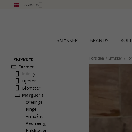
DANMARK
SMYKKER
BRANDS
KOL
Forsiden
Smykker
Fo
SMYKKER
Former
Infinity
Hjerter
Blomster
Marguerit
Øreringe
Ringe
Armbånd
Vedhæng
Halskæder