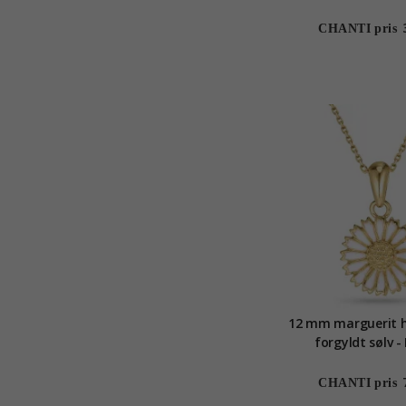
CHANTI pris
12 mm marguerit h
forgyldt sølv -
CHANTI pris