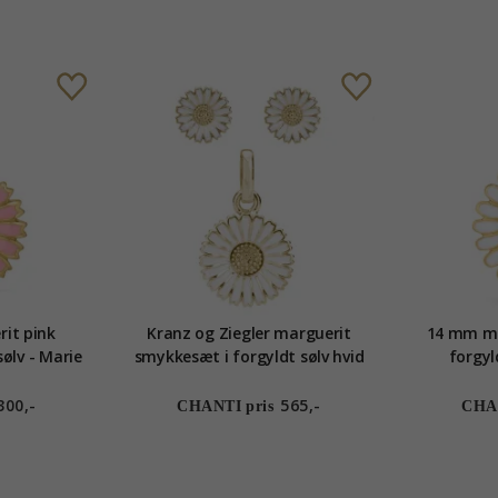
it pink
Kranz og Ziegler marguerit
14 mm ma
ølv - Marie
smykkesæt i forgyldt sølv hvid
forgyl
emalje
300,-
565,-
CHANTI pris
CHAN