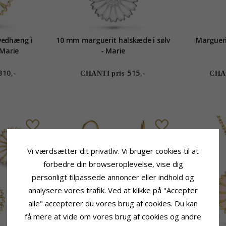
vedhæng i
10 mm marguerit halskæde i sølv
Margueri
 Marie
- Marie
310,-
515,-
CHANTI pris
CHAN
Vi værdsætter dit privatliv. Vi bruger cookies til at
forbedre din browseroplevelse, vise dig
personligt tilpassede annoncer eller indhold og
analysere vores trafik. Ved at klikke på "Accepter
alle" accepterer du vores brug af cookies. Du kan
få mere at vide om vores brug af cookies og andre