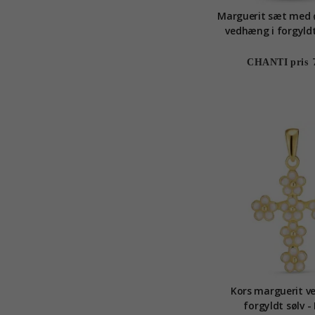
Marguerit sæt med 
vedhæng i forgyldt
emalje - Ma
CHANTI pris
Kors marguerit v
forgyldt sølv -