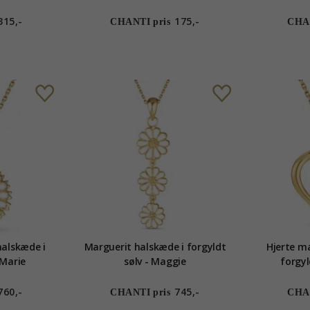
315,-
175,-
CHANTI pris
CHAN
alskæde i
Marguerit halskæde i forgyldt
Hjerte m
 Marie
sølv - Maggie
forgyl
760,-
745,-
CHANTI pris
CHAN