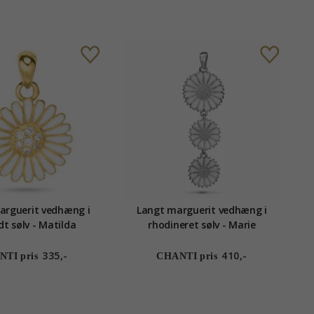
rguerit vedhæng i
Langt marguerit vedhæng i
dt sølv - Matilda
rhodineret sølv - Marie
335,-
410,-
TI pris
CHANTI pris