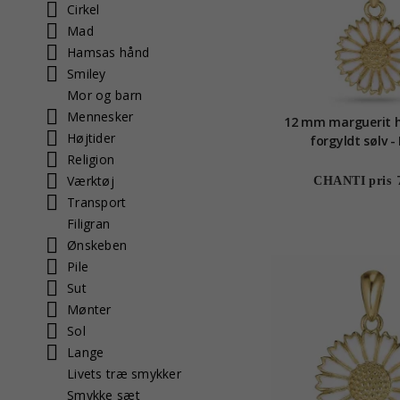
Cirkel
Mad
Hamsas hånd
Smiley
Mor og barn
Mennesker
12 mm marguerit h
Højtider
forgyldt sølv -
Religion
Værktøj
CHANTI pris
Transport
Filigran
Ønskeben
Pile
Sut
Mønter
Sol
Lange
Livets træ smykker
Smykke sæt