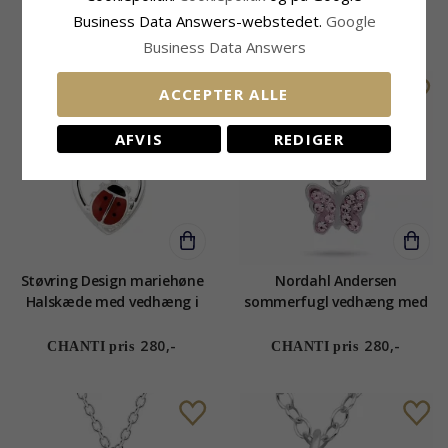
Business Data Answers-webstedet.
Google
295,-
295,-
CHANTI pris
CHANTI pris
Business Data Answers
ACCEPTER ALLE
AFVIS
REDIGER
Støvring Design mariehøne
Nordahl Andersen
Halskæde med vedhæng i
sommerfugl vedhæng med
sølv rød emalje
kæde i rhodineret sølv
lyserød zirkon
280,-
280,-
CHANTI pris
CHANTI pris