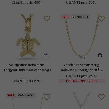
Ones
490,-
350,-
CHANTI pris
CHANTI pris
SALE
VANDFAST
Skildpadde halskæde i
Vandfast sommerfugl
forgyldt sølv med vedhæng i
halskæde i forgyldt stål -
forgyldt sølv
OCEANA
250,-
CHANTI pris
670,-
EXTRA
20%
200,-
CHANTI pris
SALE
VANDFAST