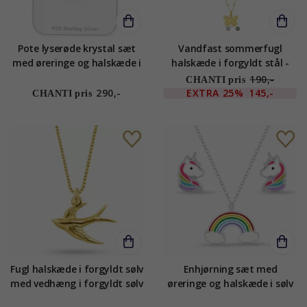
Pote lyserøde krystal sæt
Vandfast sommerfugl
med øreringe og halskæde i
halskæde i forgyldt stål -
sølv - Little Ones
OCEANA
190,-
CHANTI pris
290,-
EXTRA
25%
145,-
CHANTI pris
Fugl halskæde i forgyldt sølv
Enhjørning sæt med
med vedhæng i forgyldt sølv
øreringe og halskæde i sølv
multifarvet emalje - Little