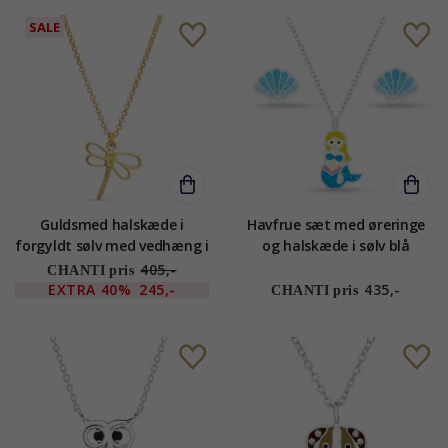
SALE
Guldsmed halskæde i
Havfrue sæt med øreringe
forgyldt sølv med vedhæng i
og halskæde i sølv blå
forgyldt sølv
emalje hvid emalje sort
405,-
CHANTI pris
emalje gul emalje pink
EXTRA
40%
245,-
435,-
CHANTI pris
emalje - Little Ones