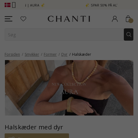
A
SPAR 50% PÅ ALT ELINÉ
CHANTI C
Forsiden
Smykker
Former
Dyr
Halskæder
Halskæder med dyr