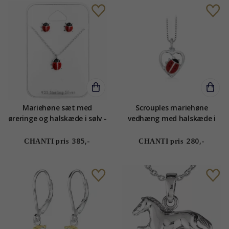
Mariehøne sæt med
Scrouples mariehøne
øreringe og halskæde i sølv -
vedhæng med halskæde i
Little Ones
sølv rød emalje sort emalje
385,-
280,-
CHANTI pris
CHANTI pris