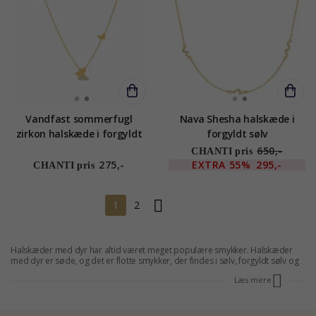
Vandfast sommerfugl
Nava Shesha halskæde i
zirkon halskæde i forgyldt
forgyldt sølv
stål - OCEANA
650,-
CHANTI pris
275,-
EXTRA
55%
295,-
CHANTI pris
1
2
Halskæder med dyr har altid været meget populære smykker. Halskæder
med dyr er søde, og det er flotte smykker, der findes i sølv, forgyldt sølv og
guld og passer til alle lejligheder. CHANTI har et stort udvalg af
dyresmykker
,
Læs mere
som passer til alle.
DYRE HALSKÆDER
Dyre halskæder med søde dyre motiv. Vores dyre halskæder har alle pæne