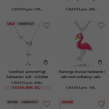
halskæde i rhodineret sølv
multifarvet emalje
195,-
280,-
CHANTI pris
CHANTI pris
SALE
VANDFAST
Vandfast sommerfugl
Flamingo krystal halskæde i
halskæde i stål - OCEANA
sølv med vedhæng i sølv -
Little Ones
210,-
CHANTI pris
EXTRA
60%
85,-
165,-
CHANTI pris
NYHED
VANDFAST
UDGÅR