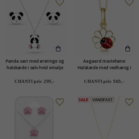
Panda sæt med øreringe og
Aagaard mariehøne
halskæde i sølv hvid emalje
Halskæde med vedhæng i
sort emalje pink emalje -
forgyldt sølv hvid emalje rød
Little Ones
emalje sort emalje
295,-
565,-
CHANTI pris
CHANTI pris
SALE
VANDFAST