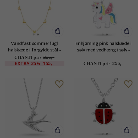
Vandfast sommerfugl
Enhjørning pink halskæde i
halskæde i forgyldt stål -
sølv med vedhæng i sølv -
OCEANA
Little Ones
235,-
CHANTI pris
EXTRA
35%
155,-
255,-
CHANTI pris