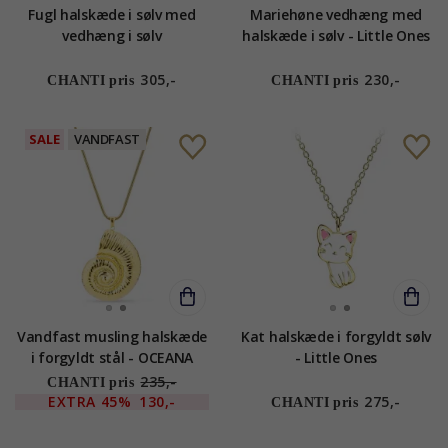
Fugl halskæde i sølv med
Mariehøne vedhæng med
vedhæng i sølv
halskæde i sølv - Little Ones
305,-
230,-
CHANTI pris
CHANTI pris
SALE
VANDFAST
Vandfast musling halskæde
Kat halskæde i forgyldt sølv
i forgyldt stål - OCEANA
- Little Ones
235,-
CHANTI pris
EXTRA
45%
130,-
275,-
CHANTI pris