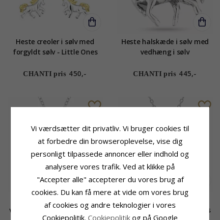
Heste creoler i sølv med
Heste halskæde i sølv med
forgyldt sølv - Little Ones
vedhæng i sølv
450,-
445,-
CHANTI pris
CHANTI pris
Vi værdsætter dit privatliv. Vi bruger cookies til
at forbedre din browseroplevelse, vise dig
personligt tilpassede annoncer eller indhold og
analysere vores trafik. Ved at klikke på
"Accepter alle" accepterer du vores brug af
cookies. Du kan få mere at vide om vores brug
Panda halskæde i sølv med
Katte halskæde i sølv med
af cookies og andre teknologier i vores
vedhæng i sølv - Little Ones
vedhæng i sølv - Little Ones
Cookiepolitik.
Cookiepolitik
og på Google