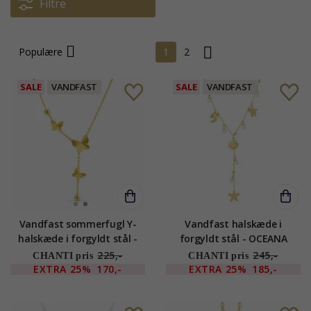
Filtre
Populære
1
2
SALE
VANDFAST
SALE
VANDFAST
Vandfast sommerfugl Y-
Vandfast halskæde i
halskæde i forgyldt stål -
forgyldt stål - OCEANA
OCEANA
225,-
245,-
CHANTI pris
CHANTI pris
EXTRA
25%
170,-
EXTRA
25%
185,-