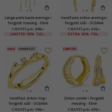
Lange perle kæde øreringe i
Vandfaste zirkon øreringe i
forgyldt messing - Eliné
forgyldt stål - OCEANA
245,-
210,-
CHANTI pris
CHANTI pris
LIMITED
50%
125,-
EXTRA
30%
150,-
SALE
VANDFAST
LIMITED
Vandfast zirkon ring i
Zirkon creoler i forgyldt
forgyldt stål - OCEANA
messing - Eliné
190,-
270,-
CHANTI pris
CHANTI pris