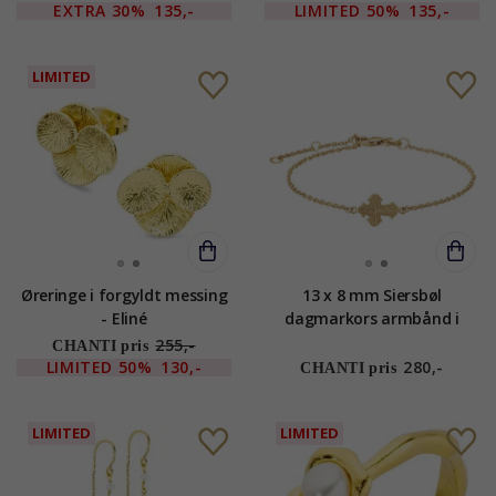
EXTRA
30%
135,-
LIMITED
50%
135,-
LIMITED
Øreringe i forgyldt messing
13 x 8 mm Siersbøl
- Eliné
dagmarkors armbånd i
forgyldt sølv
255,-
CHANTI pris
LIMITED
50%
130,-
280,-
CHANTI pris
LIMITED
LIMITED