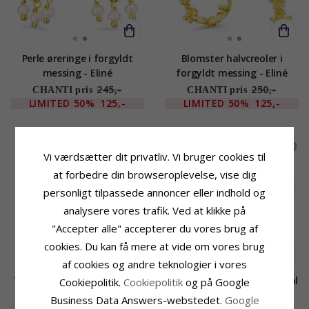
Perle øreringe i forgyldt
Blomster halvcreoler i
messing - Eliné
forgyldt messing - Eliné
245,-
250,-
CHANTI pris
CHANTI pris
LIMITED
50%
125,-
LIMITED
50%
125,-
SALE
VANDFAST
SALE
VANDFAST
Vi værdsætter dit privatliv. Vi bruger cookies til
at forbedre din browseroplevelse, vise dig
personligt tilpassede annoncer eller indhold og
analysere vores trafik. Ved at klikke på
"Accepter alle" accepterer du vores brug af
cookies. Du kan få mere at vide om vores brug
af cookies og andre teknologier i vores
Vandfast onyks armbånd i
Vandfast ring i forgyldt stål
Cookiepolitik.
Cookiepolitik
og på Google
stål
- OCEANA
Business Data Answers-webstedet.
Google