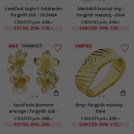
Vandfast kugle Y-halskæde i
Mørkeblå krystal ring i
forgyldt stål - OCEANA
forgyldt messing - Eliné
225,-
210,-
CHANTI pris
CHANTI pris
EXTRA
25%
170,-
LIMITED
50%
105,-
SALE
VANDFAST
LIMITED
Vandfaste blomster
Ring i forgyldt messing -
øreringe i forgyldt stål -
Eliné
OCEANA
280,-
230,-
CHANTI pris
CHANTI pris
EXTRA
30%
200,-
LIMITED
50%
115,-