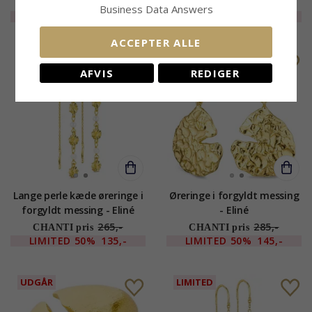
310,-
225,-
CHANTI pris
CHANTI pris
Business Data Answers
EXTRA
20%
250,-
EXTRA
55%
105,-
ACCEPTER ALLE
LIMITED
LIMITED
AFVIS
REDIGER
Lange perle kæde øreringe i
Øreringe i forgyldt messing
forgyldt messing - Eliné
- Eliné
265,-
285,-
CHANTI pris
CHANTI pris
LIMITED
50%
135,-
LIMITED
50%
145,-
UDGÅR
LIMITED