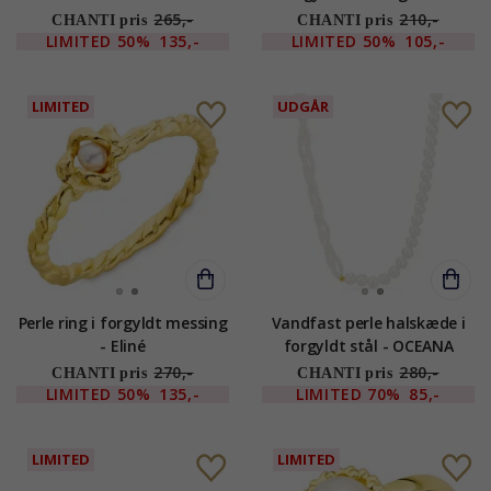
265,-
210,-
CHANTI pris
CHANTI pris
LIMITED
50%
135,-
LIMITED
50%
105,-
LIMITED
UDGÅR
Perle ring i forgyldt messing
Vandfast perle halskæde i
- Eliné
forgyldt stål - OCEANA
270,-
280,-
CHANTI pris
CHANTI pris
LIMITED
50%
135,-
LIMITED
70%
85,-
LIMITED
LIMITED