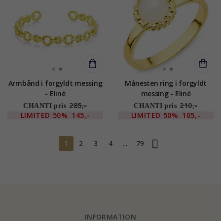
Armbånd i forgyldt messing
Månesten ring i forgyldt
- Eliné
messing - Eliné
285,-
210,-
CHANTI pris
CHANTI pris
LIMITED
50%
145,-
LIMITED
50%
105,-
1
2
3
4
...
79
INFORMATION