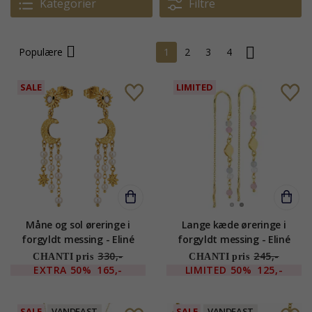
Kategorier
Filtre
Populære
1
2
3
4
SALE
LIMITED
Måne og sol øreringe i
Lange kæde øreringe i
forgyldt messing - Eliné
forgyldt messing - Eliné
330,-
245,-
CHANTI pris
CHANTI pris
EXTRA
50%
165,-
LIMITED
50%
125,-
SALE
VANDFAST
SALE
VANDFAST