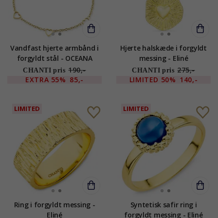
Vandfast hjerte armbånd i
Hjerte halskæde i forgyldt
forgyldt stål - OCEANA
messing - Eliné
190,-
275,-
CHANTI pris
CHANTI pris
EXTRA
55%
85,-
LIMITED
50%
140,-
LIMITED
LIMITED
Ring i forgyldt messing -
Syntetisk safir ring i
Eliné
forgyldt messing - Eliné