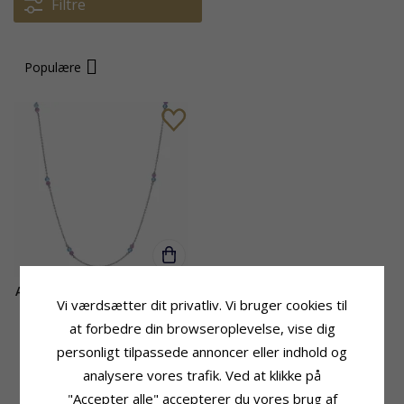
Filtre
Populære
Aagaard halskæde i sølv lilla
Vi værdsætter dit privatliv. Vi bruger cookies til
ametyst blå kvarts
at forbedre din browseroplevelse, vise dig
470,-
personligt tilpassede annoncer eller indhold og
CHANTI pris
analysere vores trafik. Ved at klikke på
"Accepter alle" accepterer du vores brug af