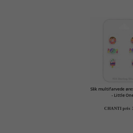
Slik multifarvede øres
- Little On
CHANTI pris