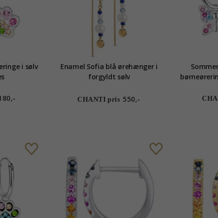
ringe i sølv
Enamel Sofia blå ørehænger i
Sommerf
es
forgyldt sølv
børneørering
180,-
550,-
CHAN
CHANTI pris