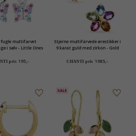
ugle multifarvet
Stjerne multifarvede ørestikker i
e i sølv - Little Ones
9 karat guld med zirkon - Gold
Collection
195,-
1985,-
TI pris
CHANTI pris
SALE