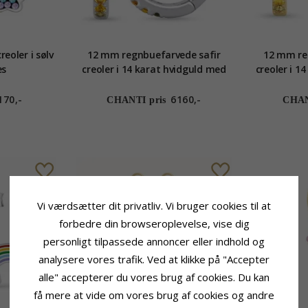
eoler i sølv
12 mm regnbuefarvede safir
12 mm re
es
creoler i 14 karat hvidguld med
creoler i 1
safir
170,-
6160,-
CHANTI pris
CHAN
Vi værdsætter dit privatliv. Vi bruger cookies til at
forbedre din browseroplevelse, vise dig
personligt tilpassede annoncer eller indhold og
analysere vores trafik. Ved at klikke på "Accepter
alle" accepterer du vores brug af cookies. Du kan
få mere at vide om vores brug af cookies og andre