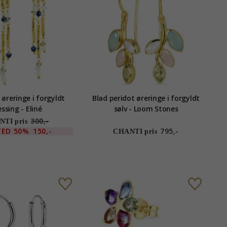
øreringe i forgyldt
Blad peridot øreringe i forgyldt
ssing - Eliné
sølv - Loom Stones
300,-
TI pris
TED
50%
150,-
795,-
CHANTI pris