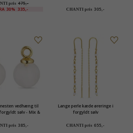
475,-
TI pris
RA
30%
335,-
305,-
CHANTI pris
esten vedhæng til
Lange perle kæde øreringe i
forgyldt sølv - Mix &
forgyldt sølv
Match
385,-
655,-
TI pris
CHANTI pris