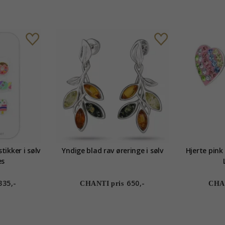
tikker i sølv
Yndige blad rav øreringe i sølv
Hjerte pink 
es
335,-
650,-
CHANTI pris
CHAN