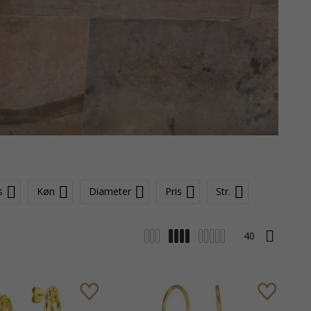
s
Køn
Diameter
Pris
Str.