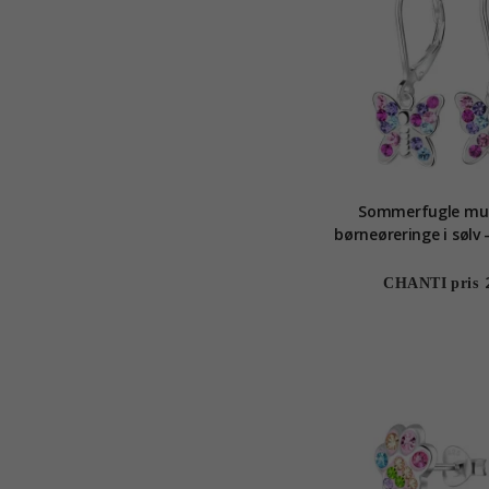
Sommerfugle mul
børneøreringe i sølv 
CHANTI pris