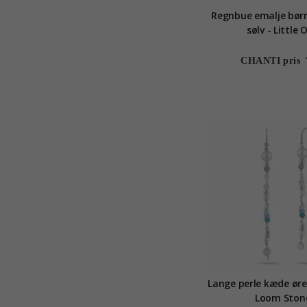
Regnbue emalje børn
sølv - Little 
CHANTI pris
Lange perle kæde ører
Loom Ston