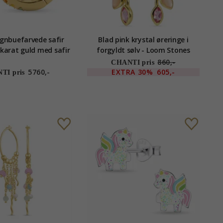
gnbuefarvede safir
Blad pink krystal øreringe i
4 karat guld med safir
forgyldt sølv - Loom Stones
860,-
CHANTI pris
5760,-
EXTRA
30%
605,-
TI pris