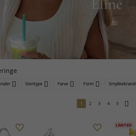
eringe
rialer
Stentype
Farve
Form
Smykkebrand
1
2
3
4
5
LIMITED