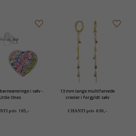
børneøreringe i sølv -
13 mm lange multifarvede
Little Ones
creoler i forgyldt sølv
165,-
630,-
TI pris
CHANTI pris