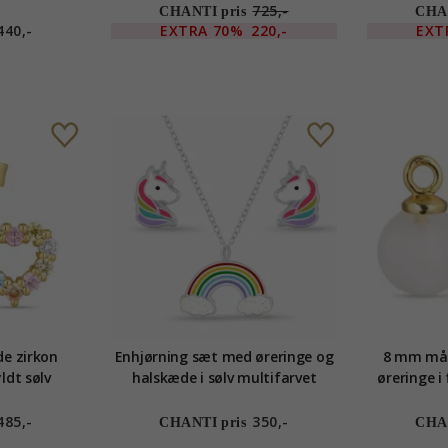
Bubbly Twist
725,-
CHANTI pris
CHAN
440,-
EXTRA
70%
220,-
EXT
de zirkon
Enhjørning sæt med øreringe og
8 mm mån
ldt sølv
halskæde i sølv multifarvet
øreringe i 
emalje - Little Ones
485,-
350,-
CHANTI pris
CHAN