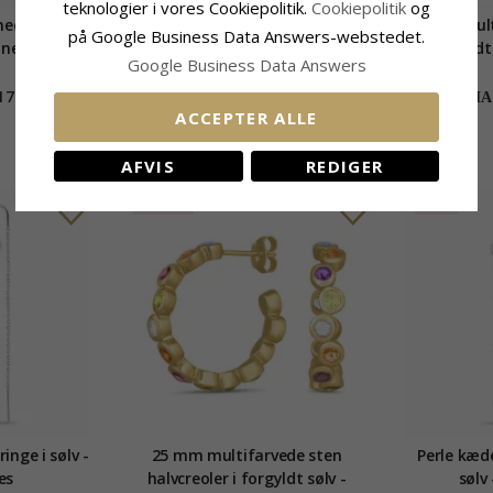
teknologier i vores Cookiepolitik.
Cookiepolitik
og
eøreringe i
Multifarvede kæde øreringe i
20 mm multi
på Google Business Data Answers-webstedet.
Ones
forgyldt sølv - Loom Stones
i forgyld
Google Business Data Answers
175,-
370,-
CHANTI pris
CHAN
ACCEPTER ALLE
AFVIS
REDIGER
UDGÅR
SALE
inge i sølv -
25 mm multifarvede sten
Perle kæde
es
halvcreoler i forgyldt sølv -
sølv