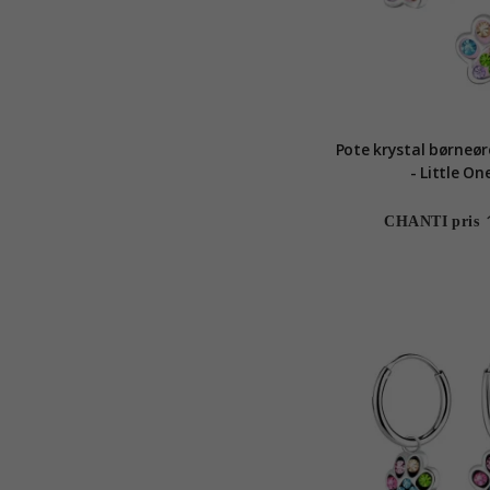
Pote krystal børneøre
- Little On
CHANTI pris