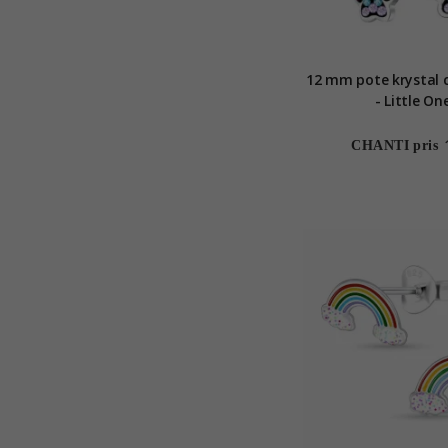
12 mm pote krystal cr
- Little On
CHANTI pris