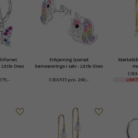
tifarvet
Enhjørning lyserød
Mørkeblå 
- Little Ones
børneøreringe i sølv - Little Ones
me
CHAN
275,-
260,-
LIMI
CHANTI pris