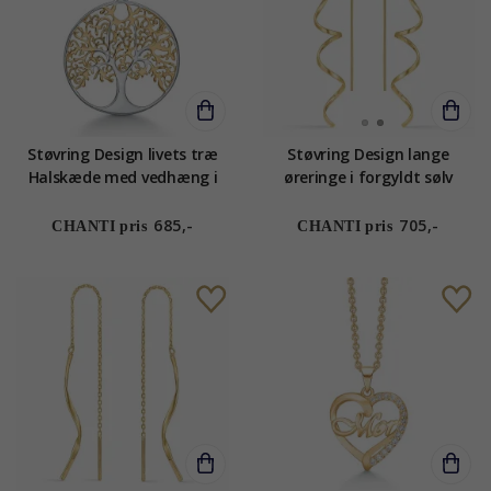
Støvring Design livets træ
Støvring Design lange
Halskæde med vedhæng i
øreringe i forgyldt sølv
forgyldt sølv med
rhodineret sølv
685,-
705,-
CHANTI pris
CHANTI pris