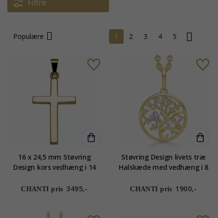
Filtre
Populære
1
2
3
4
5
16 x 24,5 mm Støvring
Støvring Design livets træ
Design kors vedhæng i 14
Halskæde med vedhæng i 8
karat guld
karat guld hvid zirkon
3495,-
1900,-
CHANTI pris
CHANTI pris