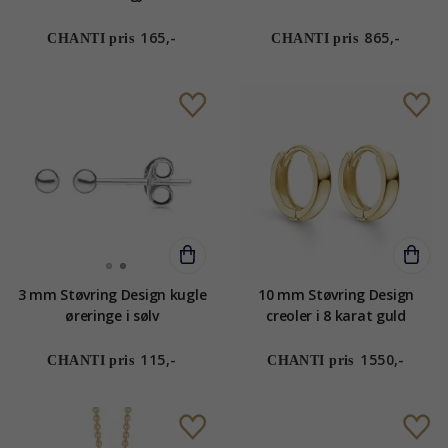
forgyldt sølv rød emalje hvid
emalje sort emalje
165,-
865,-
CHANTI pris
CHANTI pris
3 mm Støvring Design kugle
10 mm Støvring Design
øreringe i sølv
creoler i 8 karat guld
115,-
1550,-
CHANTI pris
CHANTI pris