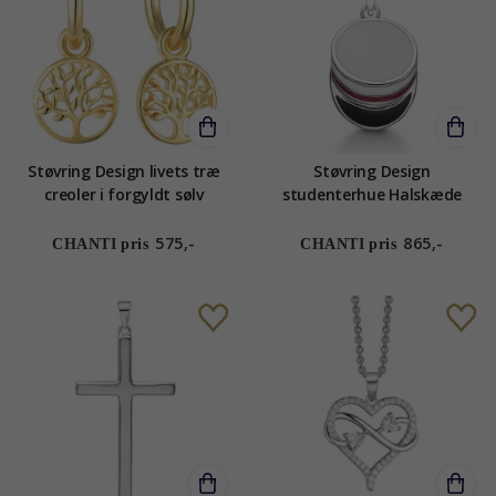
Støvring Design livets træ
Støvring Design
creoler i forgyldt sølv
studenterhue Halskæde
med vedhæng i rhodineret
sølv rød emalje
575,-
865,-
CHANTI pris
CHANTI pris