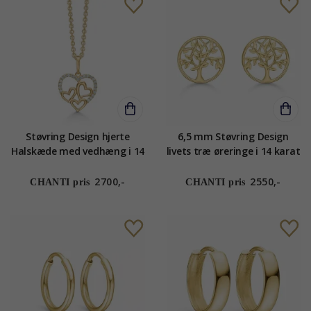
Støvring Design hjerte
6,5 mm Støvring Design
Halskæde med vedhæng i 14
livets træ øreringe i 14 karat
karat guld med forgyldt
guld
sølvhalskæde hvid zirkon
2700,-
2550,-
CHANTI pris
CHANTI pris