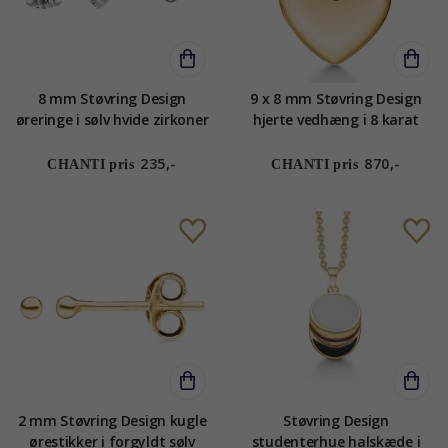
8 mm Støvring Design
9 x 8 mm Støvring Design
øreringe i sølv hvide zirkoner
hjerte vedhæng i 8 karat
guld
235,-
870,-
CHANTI pris
CHANTI pris
2 mm Støvring Design kugle
Støvring Design
ørestikker i forgyldt sølv
studenterhue halskæde i