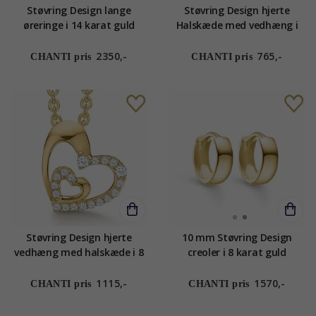
Støvring Design lange
Støvring Design hjerte
øreringe i 14 karat guld
Halskæde med vedhæng i
forgyldt sølvhalskæde hvid
zirkon
2350,-
765,-
CHANTI pris
CHANTI pris
Støvring Design hjerte
10 mm Støvring Design
vedhæng med halskæde i 8
creoler i 8 karat guld
karat guld med forgyldt
sølvhalskæde hvid zirkon
1115,-
1570,-
CHANTI pris
CHANTI pris