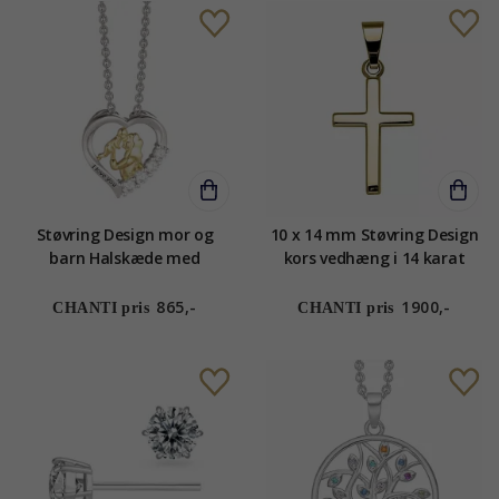
Støvring Design mor og
10 x 14 mm Støvring Design
barn Halskæde med
kors vedhæng i 14 karat
vedhæng i rhodineret sølv
guld
med forgyldt sølv hvid
865,-
1900,-
CHANTI pris
CHANTI pris
zirkon