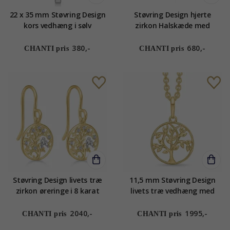
22 x 35 mm Støvring Design
Støvring Design hjerte
kors vedhæng i sølv
zirkon Halskæde med
vedhæng i rhodineret sølv
hvid zirkon
380,-
680,-
CHANTI pris
CHANTI pris
Støvring Design livets træ
11,5 mm Støvring Design
zirkon øreringe i 8 karat
livets træ vedhæng med
guld hvid zirkon
halskæde i 14 karat guld
med forgyldt sølvhalskæde
2040,-
1995,-
CHANTI pris
CHANTI pris