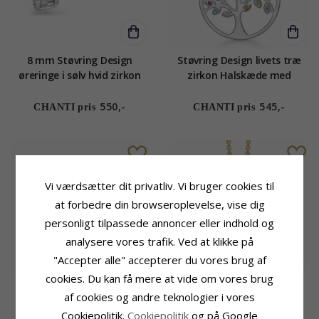
8 mm Støvring Design
Støvring Design livets træ
øreringe i sølv hvid zirkon
zirkon Halskæde med
vedhæng i sølv multifarvet
zirkon
550,-
545,-
CHANTI pris
CHANTI pris
Vi værdsætter dit privatliv. Vi bruger cookies til
at forbedre din browseroplevelse, vise dig
personligt tilpassede annoncer eller indhold og
analysere vores trafik. Ved at klikke på
"Accepter alle" accepterer du vores brug af
cookies. Du kan få mere at vide om vores brug
15 mm Støvring Design
Støvring Design
af cookies og andre teknologier i vores
creoler i 8 karat guld
studenterhue halskæde i
Cookiepolitik.
Cookiepolitik
og på Google