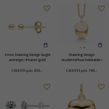
3 mm Støvring Design kugle
Støvring Design
øreringe i 8 karat guld
studenterhue halskæde i
forgyldt sølv
655,-
765,-
CHANTI pris
CHANTI pris