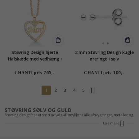
Støvring Design hjerte
2 mm Støvring Design kugle
Halskæde med vedhæng i
øreringe i sølv
forgyldt sølvhalskæde hvid
zirkon
765,-
100,-
CHANTI pris
CHANTI pris
1
2
3
4
5
STØVRING SØLV OG GULD
Støvring design har et stort udvalg af smykker i alle afskygninger, metaller og
designs. Støvring har en bred vifte af smykker i sølv, 14 karat hvidguld,
Læs mere
forgyldt sølv, 8 karat guld og 14 karat guld. Smykker i både sølv og guld er
populære og kan klæde en person på hver sin måde. Uanset om du er til
guld, forgyldte smykker eller sølv, kan du finde dit nye Støvring smykke hos
CHANTI.