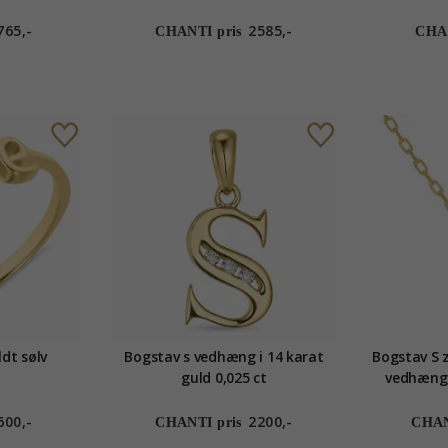
765,-
2585,-
CHANTI pris
CHAN
ldt sølv
Bogstav s vedhæng i 14 karat
Bogstav S 
guld 0,025 ct
vedhæng 
600,-
2200,-
CHANTI pris
CHAN