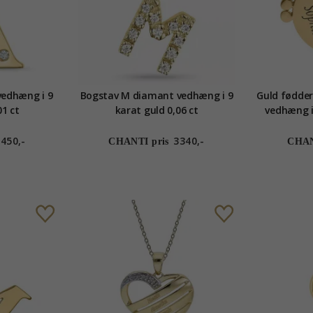
vedhæng i 9
Bogstav M diamant vedhæng i 9
Guld fødde
01 ct
karat guld 0,06 ct
vedhæng i
facetsleb
450,-
3340,-
CHANTI pris
CHAN