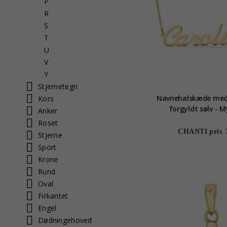
P
R
S
T
U
V
Y
Stjernetegn
Navnehalskæde med
Kors
forgyldt sølv - M
Anker
Roset
CHANTI pris
Stjerne
Sport
Krone
Rund
Oval
Firkantet
Engel
Dødningehoved