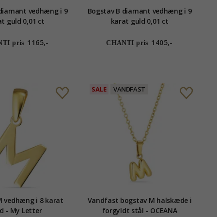
diamant vedhæng i 9
Bogstav B diamant vedhæng i 9
t guld 0,01 ct
karat guld 0,01 ct
1165,-
1405,-
TI pris
CHANTI pris
SALE
VANDFAST
 vedhæng i 8 karat
Vandfast bogstav M halskæde i
d - My Letter
forgyldt stål - OCEANA