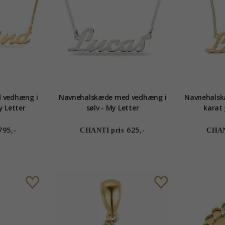
 vedhæng i
Navnehalskæde med vedhæng i
Navnehalsk
y Letter
sølv - My Letter
karat 
795,-
625,-
CHANTI pris
CHAN