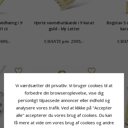
vedhæng i 9
Hjerte navnehalskæde i 9 karat
Bogstav S 
01 ct
guld - My Letter
kara
690,-
2595,-
CHANTI pris
CHAN
Vi værdsætter dit privatliv. Vi bruger cookies til at
forbedre din browseroplevelse, vise dig
personligt tilpassede annoncer eller indhold og
analysere vores trafik. Ved at klikke på "Accepter
alle" accepterer du vores brug af cookies. Du kan
få mere at vide om vores brug af cookies og andre