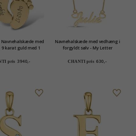
r Navnehalskæde med
Navnehalskæde med vedhæng i
 9 karat guld med 1
forgyldt sølv - My Letter
ne blå zirkoner - My
Letter
3940,-
630,-
TI pris
CHANTI pris