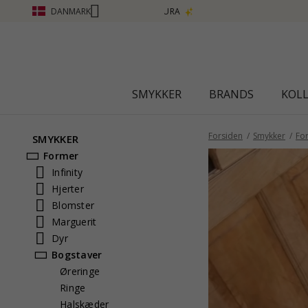
DANMARK
SMYKKER
BRANDS
KOL
Forsiden
Smykker
Fo
SMYKKER
Former
Infinity
Hjerter
Blomster
Marguerit
Dyr
Bogstaver
Øreringe
Ringe
Halskæder