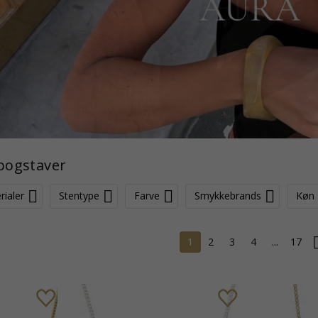
bogstaver
rialer
Stentype
Farve
Smykkebrands
Køn
1
2
3
4
...
17