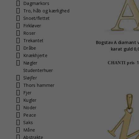
Dagmarkors
Tro, håb og kærlighed
Snoet/flettet
Firkløver
Roser
Trekantet
Bogstav A diamant 
Dråbe
karat guld 0,
Knækhjerte
1
Nøgler
CHANTI pris
Studenterhuer
Sløjfer
Thors hammer
Fjer
Kugler
Noder
Peace
Saks
Måne
Abstrakte