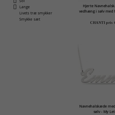
Sol
Hjerte Navnehals
Lange
vedhæng i sølv med facetsleben
Livets træ smykker
hvid zirkon - My
Smykke sæt
CHANTI pris
Navnehalskæde med
sølv - My Le