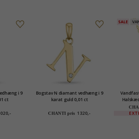
SALE
VA
vedhæng i 9
Bogstav N diamant vedhæng i 9
Vandfast
01 ct
karat guld 0,01 ct
Halskæ
forgyl
CHAN
020,-
1320,-
EXT
CHANTI pris