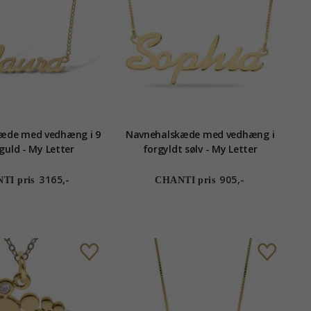
æde med vedhæng i 9
Navnehalskæde med vedhæng i
guld - My Letter
forgyldt sølv - My Letter
3165,-
905,-
TI pris
CHANTI pris