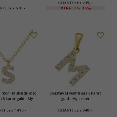
235,-
CHANTI pris
630,-
EXTRA
35%
155,-
TI pris
zirkon Halskæde med
Bogstav M vedhæng i 8 karat
i 8 karat guld - My
guld - My Letter
Letter
1410,-
840,-
TI pris
CHANTI pris