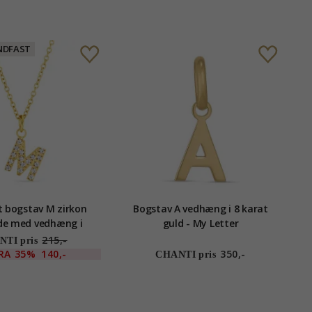
NDFAST
 bogstav M zirkon
Bogstav A vedhæng i 8 karat
de med vedhæng i
guld - My Letter
dt stål - OCEANA
215,-
TI pris
RA
35%
140,-
350,-
CHANTI pris