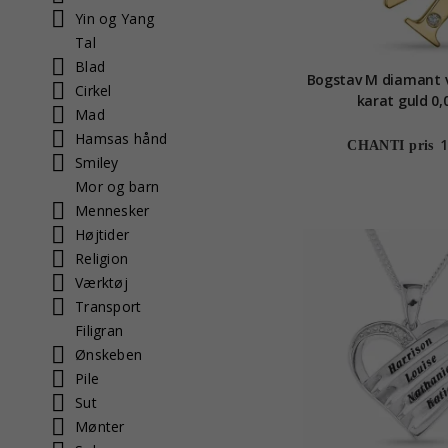
Yin og Yang
Tal
Blad
Bogstav M diamant 
Cirkel
karat guld 0,
Mad
Hamsas hånd
1
CHANTI pris
Smiley
Mor og barn
Mennesker
Højtider
Religion
Værktøj
Transport
Filigran
Ønskeben
Pile
Sut
Mønter