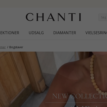
SPAR 50% PÅ ALT ELINÉ
LEKTIONER
UDSALG
DIAMANTER
VIELSESRIN
rmer
Bogstaver