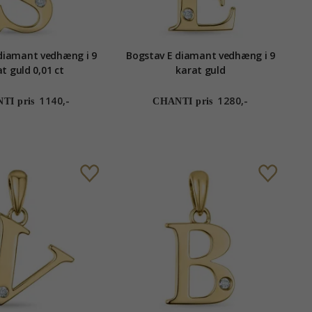
diamant vedhæng i 9
Bogstav E diamant vedhæng i 9
t guld 0,01 ct
karat guld
1140,-
1280,-
TI pris
CHANTI pris