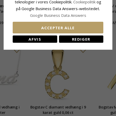
teknologier i vores Cookiepolitik.
Cookiepolitik
og
kæde med
Bogstav M vedhæng i 14 karat
Bogstav V 
på Google Business Data Answers-webstedet.
guld 0,04 ct
kara
Google Business Data Answers
 Letter
695,-
3065,-
CHANTI pris
CHAN
ACCEPTER ALLE
AFVIS
REDIGER
 vedhæng i
Bogstav C diamant vedhæng i 9
Bogstav M
tter
karat guld 0,06 ct
gul