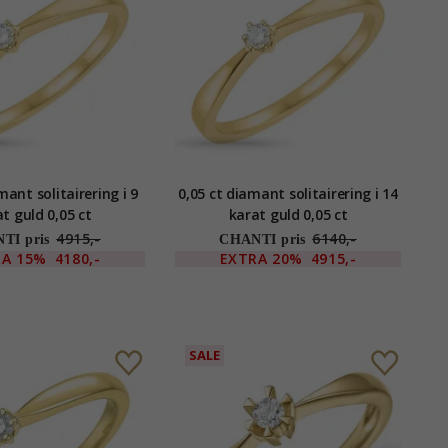
mant solitairering i 9
0,05 ct diamant solitairering i 14
t guld 0,05 ct
karat guld 0,05 ct
4915,-
6140,-
TI pris
CHANTI pris
RA
15%
4180,-
EXTRA
20%
4915,-
SALE