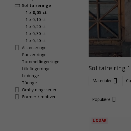
Solitaireringe
1 x 0,05 ct
1 x 0,10 ct
1 x 0,20 ct
1 x 0,30 ct
1 x 0,40 ct
Allianceringe
Panzer ringe
Tommelfingerringe
Solitaire ring 1
Lillefingerringe
Ledringe
Materialer
Ca
Tåringe
Ombytningsserier
Former / motiver
Populære
UDGÅR