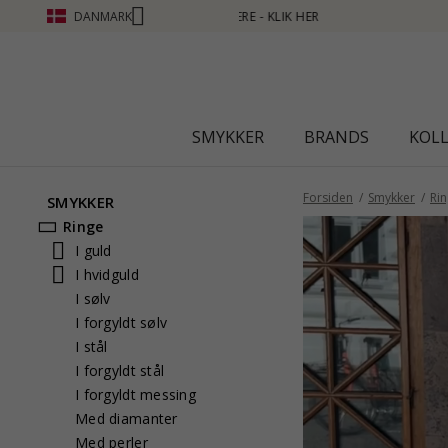
DANMARK
SMYKKER
BRANDS
KOL
Forsiden
Smykker
Ri
SMYKKER
Ringe
I guld
I hvidguld
I sølv
I forgyldt sølv
I stål
I forgyldt stål
I forgyldt messing
Med diamanter
Med perler