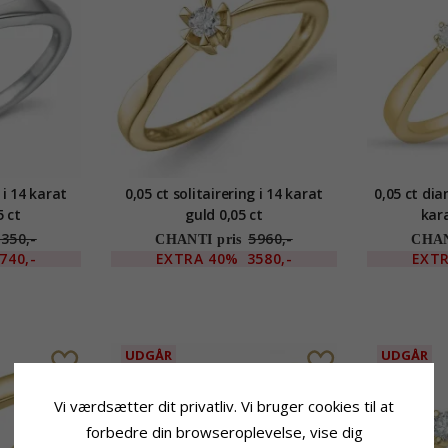
 i 14 karat
0,05 ct solitairering i 14 karat
0,05 ct dia
5 ct
guld 0,05 ct
kara
350,-
5960,-
CHANTI pris
CHAN
740,-
EXTRA
40%
3580,-
EXT
UDGÅR
UDGÅR
Vi værdsætter dit privatliv. Vi bruger cookies til at
forbedre din browseroplevelse, vise dig