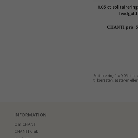
0,05 ct solitairering
hvidguld
5
CHANTI pris
Solitaire ring 1 x 0,05 ct er
til kæresten, søsteren ell
INFORMATION
Om CHANTI
CHANTI Club