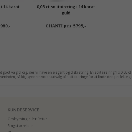
 i 14 karat
0,05 ct solitairering i 14 karat
guld
980,-
5795,-
CHANTI pris
 et godt valg til dig, der vil have en elegant og diskret ring. En solitaire ring 1 x 0,05 
er veninden, så kig igennem vores udvalg af
solitaireringe
for at finde den perfekte g
KUNDESERVICE
Ombytning eller Retur
Ringstørrelser