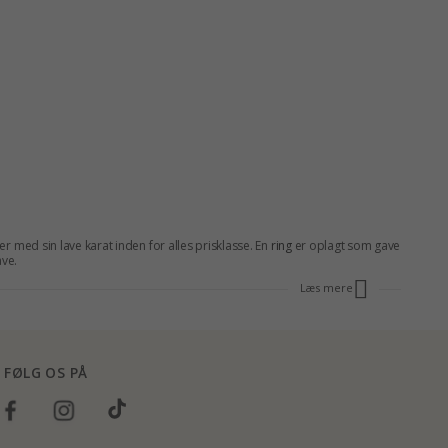
ct er med sin lave karat inden for alles prisklasse. En
ring
er oplagt som gave
ave.
Læs mere
FØLG OS PÅ