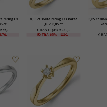
airering i 9
0,05 ct solitairering i 14 karat
0,05 ct diam
05 ct
guld 0,05 ct
kara
675,-
5230,-
CHANTI pris
870,-
EXTRA
65%
1830,-
CHAN