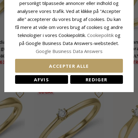
personligt tilpassede annoncer eller indhold og
analysere vores trafik. Ved at klikke på "Accepter
alle" accepterer du vores brug af cookies. Du kan
få mere at vide om vores brug af cookies og andre
teknologier i vores Cookiepolitik.
Cookiepolitik
og
n diamant
0,05 ct diamant ring i 14 karat
0,05 ct diam
på Google Business Data Answers-webstedet.
 guld 0,50 ct
guld 0,05 ct
kara
Google Business Data Answers
800,-
6015,-
CHANTI pris
CHAN
630,-
EXTRA
60%
2410,-
EXT
ACCEPTER ALLE
AFVIS
REDIGER
UDGÅR