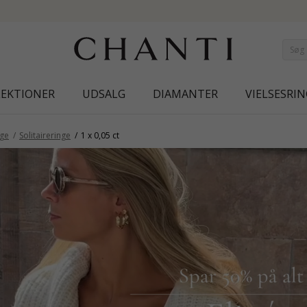
NEW COLLECTION | AURA
LEKTIONER
UDSALG
DIAMANTER
VIELSESRIN
nge
Solitaireringe
1 x 0,05 ct