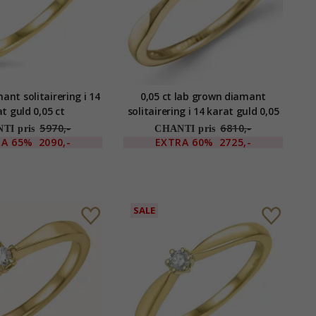
ant solitairering i 14
0,05 ct lab grown diamant
t guld 0,05 ct
solitairering i 14 karat guld 0,05
ct
5970,-
6810,-
TI pris
CHANTI pris
RA
65%
2090,-
EXTRA
60%
2725,-
SALE