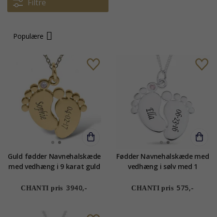
Filtre
Populære
Guld fødder Navnehalskæde
Fødder Navnehalskæde med
med vedhæng i 9 karat guld
vedhæng i sølv med 1
med 1 facetslebne blå
facetslebne Lyserød zirkon -
zirkoner - My Letter
My Letter
3940,-
575,-
CHANTI pris
CHANTI pris