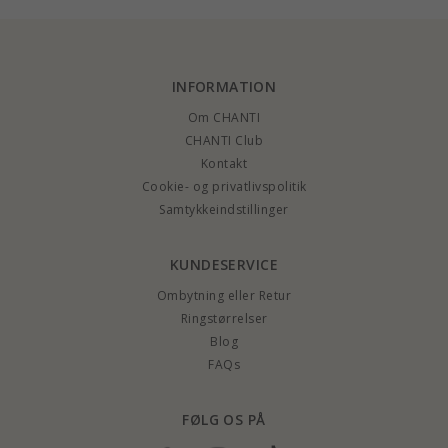
hvor du har muligheden for at gøre dit næste smykke personligt og helt
specielt for dig. Bestil en
navnehalskæde
i sølv eller guld i dag og få glæde af
smykket i lang tid fremover.
INFORMATION
Om CHANTI
CHANTI Club
Kontakt
Cookie- og privatlivspolitik
Samtykkeindstillinger
KUNDESERVICE
Ombytning eller Retur
Ringstørrelser
Blog
FAQs
FØLG OS PÅ