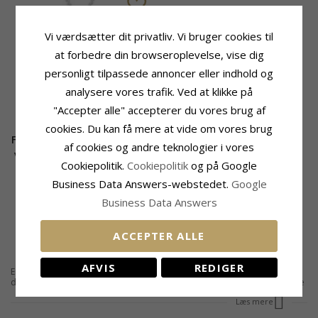
Vi værdsætter dit privatliv. Vi bruger cookies til
at forbedre din browseroplevelse, vise dig
personligt tilpassede annoncer eller indhold og
analysere vores trafik. Ved at klikke på
"Accepter alle" accepterer du vores brug af
cookies. Du kan få mere at vide om vores brug
Fødder Navnehalskæde med
af cookies og andre teknologier i vores
vedhæng i sølv med 1 hvide
Cookiepolitik.
Cookiepolitik
og på Google
zirkoner - My Letter
Business Data Answers-webstedet.
Google
575,-
CHANTI pris
Business Data Answers
ACCEPTER ALLE
AFVIS
REDIGER
En halskæde med navn fødder er en god gaveide som barnedåbsgave til
dåbsbarnet i stedet for det klassiske dagmarkors, eller til moren som minde
om dagen. Man kan få indgraveret et navn og en dato på de fleste af vores
Læs mere
design, og det er en virkelig sød halskæde med navn fødder, som man kun
kan blive glad af. Hos CHANTI har vi et bredt sortiment af
navnehalskæder
,