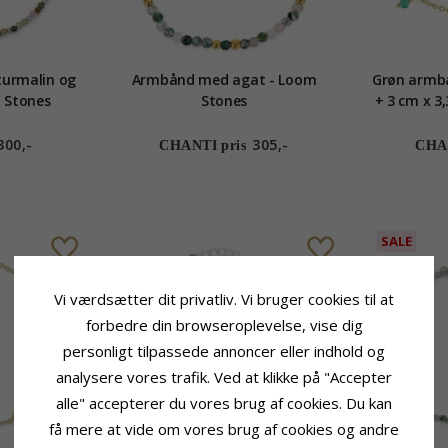
urmalin og
Armbånd med agat - Loom
Grøn armbå
 Stones
Stones
300,-
305,-
CHANTI pris
CHAN
SALE
Vi værdsætter dit privatliv. Vi bruger cookies til at
forbedre din browseroplevelse, vise dig
personligt tilpassede annoncer eller indhold og
analysere vores trafik. Ved at klikke på "Accepter
alle" accepterer du vores brug af cookies. Du kan
få mere at vide om vores brug af cookies og andre