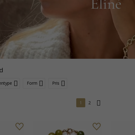
d
entype
Form
Pris
1
2