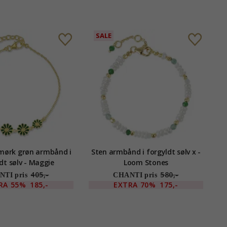
SALE
mørk grøn armbånd i
Sten armbånd i forgyldt sølv x -
dt sølv - Maggie
Loom Stones
405,-
580,-
TI pris
CHANTI pris
RA
55%
185,-
EXTRA
70%
175,-