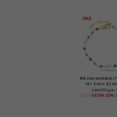
SALE
Blå sten armbånd i f
16 + 3 cm x 3,5 mm - L
Stones
CHANTI pris
EXTRA
25%