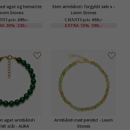
ed agat og hematite
Sten armbånd i forgyldt sølv x -
Loom Stones
Loom Stones
285,-
455,-
TI pris
CHANTI pris
RA
20%
230,-
EXTRA
15%
390,-
n agat armbånd i
Armbånd med peridot - Loom
ldt stål - AURA
Stones