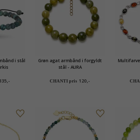
mbånd i stål
Grøn agat armbånd i forgyldt
Multifarve
rkis
stål - AURA
335,-
120,-
CHANTI pris
CHAN