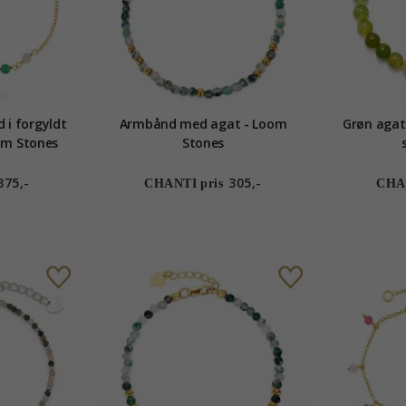
 i forgyldt
Armbånd med agat - Loom
Grøn agat
4 mm - Loom Stones
Stones
375,-
305,-
CHANTI pris
CHAN