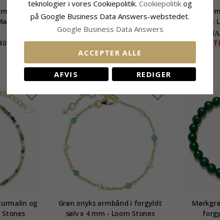
teknologier i vores Cookiepolitik.
Cookiepolitik
og
armbånd i
Multifarvet rav armbånd i sølv
Armbånd m
på Google Business Data Answers-webstedet.
 Maggie
- 
Google Business Data Answers
CHAN
405,-
810,-
EXT
CHANTI pris
ACCEPTER ALLE
AFVIS
REDIGER
urmalin og
Grøn onyks armbånd i forgyldt
Mørkgrø
 Stones
sølv x 4 mm - Loom Stones
forgy