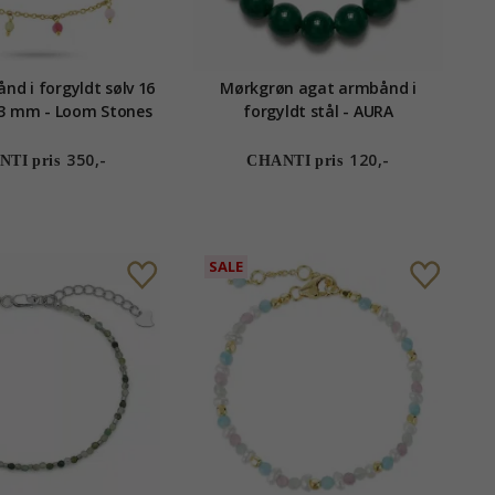
nd i forgyldt sølv 16
Mørkgrøn agat armbånd i
+ 3 cm x 3,3 mm - Loom Stones
forgyldt stål - AURA
350,-
120,-
TI pris
CHANTI pris
SALE