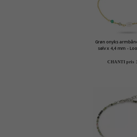
Grøn onyks armbånd
sølv x 4,
CHANTI pris