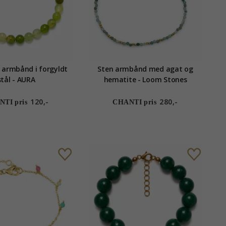
 armbånd i forgyldt
Sten armbånd med agat og
stål - AURA
hematite - Loom Stones
120,-
280,-
TI pris
CHANTI pris