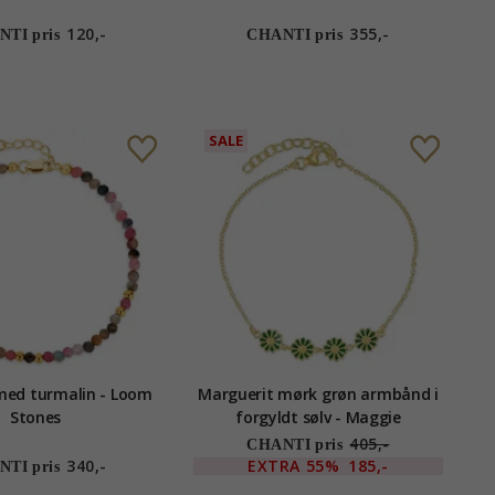
120,-
355,-
TI pris
CHANTI pris
SALE
ed turmalin - Loom
Marguerit mørk grøn armbånd i
Stones
forgyldt sølv - Maggie
405,-
CHANTI pris
340,-
EXTRA
55%
185,-
TI pris