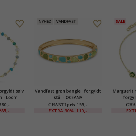
NYHED
VANDFAST
SALE
orgyldt sølv
Vandfast grøn bangle i forgyldt
Marguerit 
oom
stål - OCEANA
forgyl
380,-
155,-
CHANTI pris
CHAN
285,-
EXTRA
30%
110,-
EXT