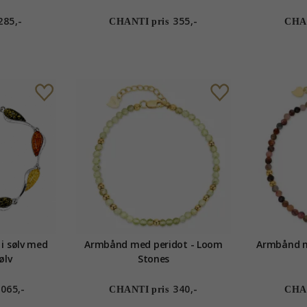
285,-
355,-
CHANTI pris
CHAN
i sølv med
Armbånd med peridot - Loom
Armbånd m
ølv
Stones
065,-
340,-
CHANTI pris
CHAN