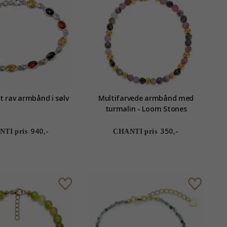
t rav armbånd i sølv
Multifarvede armbånd med
turmalin - Loom Stones
940,-
350,-
TI pris
CHANTI pris