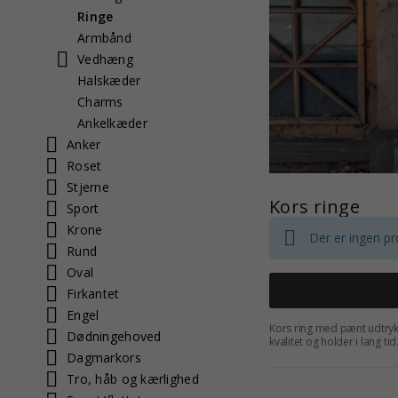
Ringe
Armbånd
Vedhæng
Halskæder
Charms
Ankelkæder
Anker
Roset
Stjerne
Kors ringe
Sport
Krone
Der er ingen pr
Rund
Oval
Firkantet
Engel
Kors ring med pænt udtryk 
Dødningehoved
kvalitet og holder i lang t
70 % billigere end vejleden
Dagmarkors
Tro, håb og kærlighed