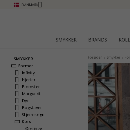
DANMARK
SMYKKER
BRANDS
KOL
Forsiden
Smykker
Fo
SMYKKER
Former
Infinity
Hjerter
Blomster
Marguerit
Dyr
Bogstaver
Stjernetegn
Kors
Øreringe