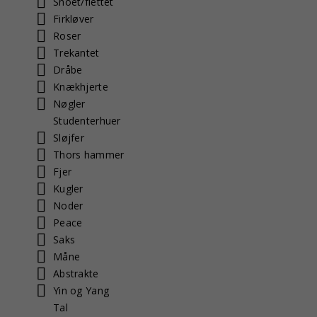
Snoet/flettet
Firkløver
Roser
Trekantet
Dråbe
Knækhjerte
Nøgler
Studenterhuer
Sløjfer
Thors hammer
Fjer
Kugler
Noder
Peace
Saks
Måne
Abstrakte
Yin og Yang
Tal