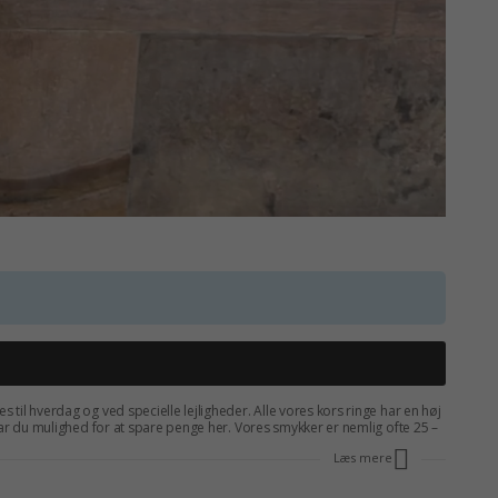
es til hverdag og ved specielle lejligheder. Alle vores kors ringe har en høj
 har du mulighed for at spare penge her. Vores smykker er nemlig ofte 25 –
 flot
form
og gør en god handel. Du vil ikke fortryde det.
Læs mere