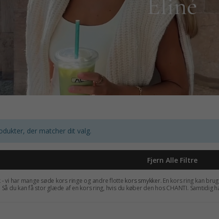
odukter, der matcher dit valg.
Fjern Alle Filtre
- vi har mange søde kors ringe og andre flotte
kors smykker
. En kors ring kan brug
id. Så du kan få stor glæde af en kors ring, hvis du køber den hos CHANTI. Samtidig
de butikspriser. Så køb din kors ring her eller find en anden
kvalitetsring
i en anden