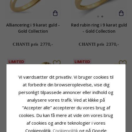
Alliancering i 9 karat guld -
Rød rubin ring i 9 karat guld
Gold Collection
- Gold Collection
2770,-
2370,-
CHANTI pris
CHANTI pris
LIMITED
LIMITED
Vi værdsætter dit privatliv. Vi bruger cookies til
at forbedre din browseroplevelse, vise dig
personligt tilpassede annoncer eller indhold og
analysere vores trafik. Ved at klikke på
"Accepter alle" accepterer du vores brug af
cookies. Du kan få mere at vide om vores brug
Zirkon ring i forgyldt
Zirkon ring i forgyldt
af cookies og andre teknologier i vores
messing - Eliné
messing - Eliné
Cookiepolitik.
Cookiepolitik
og på Google