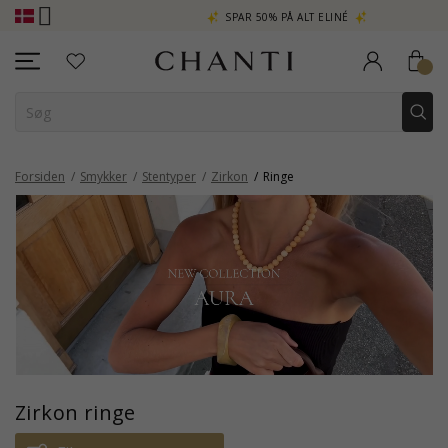
A
SPAR 50% PÅ ALT ELINÉ
CHANTI C
Forsiden
Smykker
Stentyper
Zirkon
Ringe
Zirkon ringe