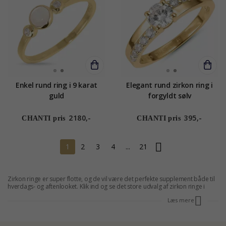
Enkel rund ring i 9 karat
Elegant rund zirkon ring i
guld
forgyldt sølv
2180,-
395,-
CHANTI pris
CHANTI pris
1
2
3
4
...
21
Zirkon ringe er super flotte, og de vil være det perfekte supplement både til
hverdags- og aftenlooket. Klik ind og se det store udvalg af zirkon ringe i
fantastiske farver og modeller hos CHANTI i dag.
Zirkoner
er altid med til at
Læs mere
give super flotte smykker og fingerringe, og du finder dem i en lang række af
farver og varianter på Chanti.dk. Vi har smykker og ringe med alt fra blå til
grøn og pink zirkon. Kort sagt, der er zirkon ringe for enhver smag. Gå på
opdagelse i udvalget af zirkonringe, eller find i menuen til venstre de andre