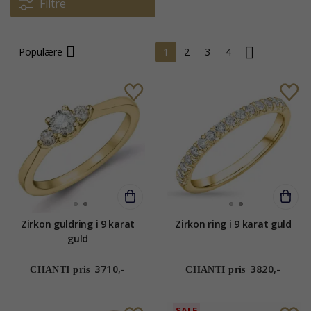
Filtre
Populære
1
2
3
4
Zirkon guldring i 9 karat
Zirkon ring i 9 karat guld
guld
3710,-
3820,-
CHANTI pris
CHANTI pris
SALE