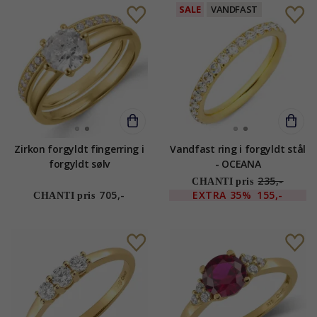
SALE
VANDFAST
Zirkon forgyldt fingerring i
Vandfast ring i forgyldt stål
forgyldt sølv
- OCEANA
235,-
CHANTI pris
705,-
EXTRA
35%
155,-
CHANTI pris