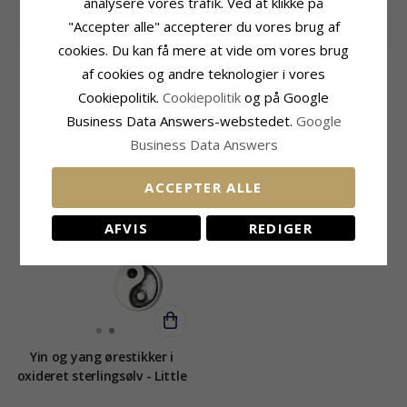
analysere vores trafik. Ved at klikke på
"Accepter alle" accepterer du vores brug af
cookies. Du kan få mere at vide om vores brug
Keltisk øreringe i sølv
Kors øreringe i sølv
af cookies og andre teknologier i vores
Cookiepolitik.
Cookiepolitik
og på Google
Business Data Answers-webstedet.
Google
270,-
195,-
CHANTI pris
CHANTI pris
Business Data Answers
ACCEPTER ALLE
AFVIS
REDIGER
Yin og yang ørestikker i
oxideret sterlingsølv - Little
Ones