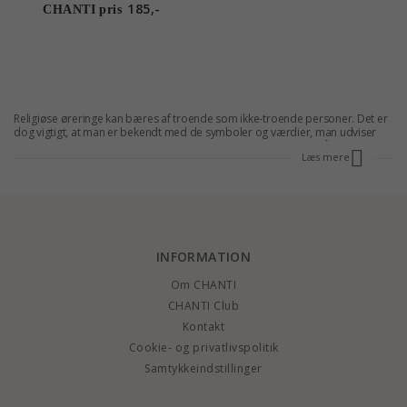
185,-
CHANTI pris
Religiøse øreringe kan bæres af troende som ikke-troende personer. Det er
dog vigtigt, at man er bekendt med de symboler og værdier, man udviser
ved at bære
smykker
og
øreringe
med religiøse motiver. Her på siden har vi
Læs mere
samlet alle religiøse øreringe med motiver som kors, treenigheden, hamsas
hånd og fleur de lis. Du vil kunne finde et stort udvalg af øreringe religion,
som kan bæres til hverdag og fest. Bestil dine pæne religiøse øreringe eller
andre
smykker med former
i dag og modtag dem indenfor få dage.
INFORMATION
Om CHANTI
CHANTI Club
Kontakt
Cookie- og privatlivspolitik
Samtykkeindstillinger