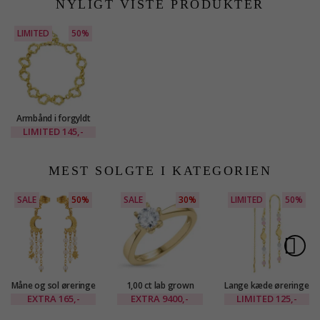
NYLIGT VISTE PRODUKTER
LIMITED
50%
Armbånd i forgyldt
messing - Eliné
LIMITED
145,-
MEST SOLGTE I KATEGORIEN
SALE
50%
SALE
30%
LIMITED
50%
Måne og sol øreringe
1,00 ct lab grown
Lange kæde øreringe
i forgyldt messing -
diamant ring i 14
i forgyldt messing -
EXTRA
165,-
EXTRA
9400,-
LIMITED
125,-
Eliné
karat guld 1,00 ct
Eliné