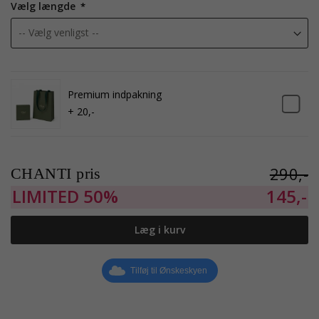
Vælg længde
Premium indpakning
+ 20,-
290,-
CHANTI pris
LIMITED
50%
145,-
Læg i kurv
Tilføj til Ønskeskyen