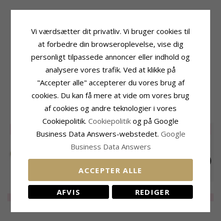
Produktinformation
Fatning
Type:
Armbånd
Bredde:
8,8 mm
Vi værdsætter dit privatliv. Vi bruger cookies til
Kæde:
Armbånd
at forbedre din browseroplevelse, vise dig
Ædelmetal:
Forgyldt Messing
Længde:
personligt tilpassede annoncer eller indhold og
17 cm plus 3 cm forlængerkæde
analysere vores trafik. Ved at klikke på
Kollektion:
Eliné
"Accepter alle" accepterer du vores brug af
Overflade:
Blank
cookies. Du kan få mere at vide om vores brug
af cookies og andre teknologier i vores
RELATEREDE PRODUKTER
Cookiepolitik.
Cookiepolitik
og på Google
LIMITED
50%
LIMITED
50%
LIMITED
50%
Business Data Answers-webstedet.
Google
Business Data Answers
ACCEPTER ALLE
Armbånd i forgyldt
Armbånd i forgyldt
Armbånd i forgyldt
AFVIS
REDIGER
messing - Eliné
messing - Eliné
messing - Eliné
LIMITED
155,-
LIMITED
165,-
LIMITED
130,-