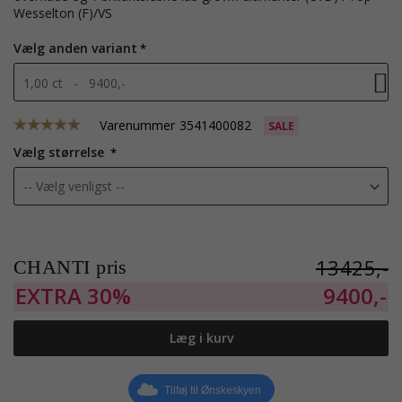
Wesselton (F)/VS
Vælg anden variant
1,00 ct - 9400,-
Varenummer
3541400082
SALE
Vælg størrelse
13425,-
CHANTI pris
EXTRA
30%
9400,-
Læg i kurv
Tilføj til Ønskeskyen