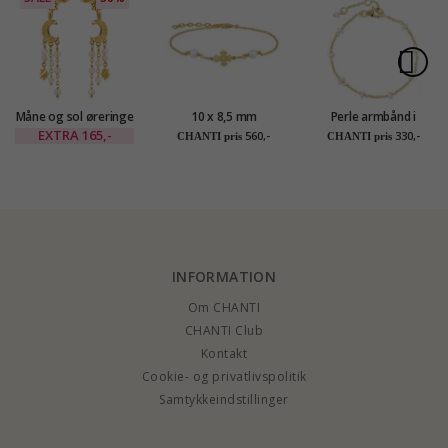
Måne og sol øreringe
10 x 8,5 mm
Perle armbånd i
i forgyldt messing -
dagmarkors perle
forgyldt sølv
EXTRA
165,-
560,-
330,-
CHANTI pris
CHANTI pris
Eliné
armbånd i forgyldt
sølv - Amoré
INFORMATION
Om CHANTI
CHANTI Club
Kontakt
Cookie- og privatlivspolitik
Samtykkeindstillinger