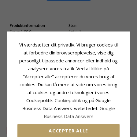
Produktinformation
Sten
Form:
1,00 Ct
Antal:
1
Sten:
Lab Grown Diamant
Slibning:
Brillantsleben
Ring:
Ring
Sten:
Lab Grown Diamant (CVD)
Vi værdsætter dit privatliv. Vi bruger cookies til
Karat:
14
Cut Grade:
Excellent
at forbedre din browseroplevelse, vise dig
Ædelmetal:
Guld
Diamant Farve:
Top Wesselton (F)
personligt tilpassede annoncer eller indhold og
Overflade:
Blank
Diamant Klarhed:
VS
analysere vores trafik. Ved at klikke på
Carat:
1,00
"Accepter alle" accepterer du vores brug af
Ringskinne
Fatning
cookies. Du kan få mere at vide om vores brug
Bredde Top:
2,7 mm
Diameter:
8,6 mm
Bredde Bund:
1,9 mm
Dybde:
6,0 mm
af cookies og andre teknologier i vores
Tykkelse Top:
2,2 mm
Cookiepolitik.
Cookiepolitik
og på Google
Tykkelse Bund:
1,4 mm
Business Data Answers-webstedet.
Google
Business Data Answers
RELATEREDE PRODUKTER
ACCEPTER ALLE
SALE
20%
SALE
25%