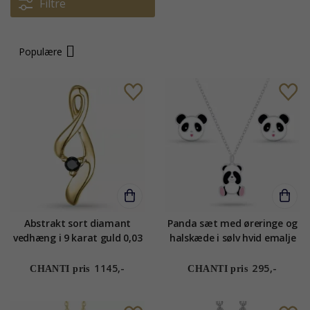
Filtre
Populære
Abstrakt sort diamant
Panda sæt med øreringe og
vedhæng i 9 karat guld 0,03
halskæde i sølv hvid emalje
ct
sort emalje pink emalje -
Little Ones
1145,-
295,-
CHANTI pris
CHANTI pris