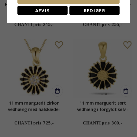
Hjerte mariehøne vedhæng i
Yin og yang vedhæng i sølv
AFVIS
REDIGER
sølv
215,-
255,-
CHANTI pris
CHANTI pris
11 mm marguerit zirkon
11 mm marguerit sort
vedhæng med halskæde i
vedhæng i forgyldt sølv -
forgyldt sølv - Matilda
Marie
725,-
300,-
CHANTI pris
CHANTI pris