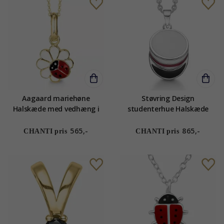
Aagaard mariehøne
Støvring Design
Halskæde med vedhæng i
studenterhue Halskæde
forgyldt sølv hvid emalje rød
med vedhæng i rhodineret
emalje sort emalje
sølv rød emalje
565,-
865,-
CHANTI pris
CHANTI pris