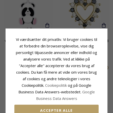
Panda halskæde i sølv med
Hjerte sort diamant
Vi værdsætter dit privatliv. Vi bruger cookies til
vedhæng i sølv - Little Ones
vedhæng i 9 karat guld 0,13
at forbedre din browseroplevelse, vise dig
ct 0,12 ct
295,-
4400,-
personligt tilpassede annoncer eller indhold og
CHANTI pris
CHANTI pris
analysere vores trafik. Ved at klikke på
"Accepter alle" accepterer du vores brug af
cookies. Du kan få mere at vide om vores brug
af cookies og andre teknologier i vores
Cookiepolitik.
Cookiepolitik
og på Google
Business Data Answers-webstedet.
Google
Business Data Answers
ACCEPTER ALLE