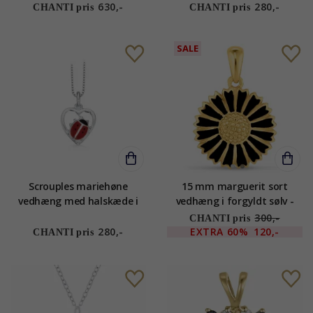
630,-
280,-
CHANTI pris
CHANTI pris
SALE
Scrouples mariehøne
15 mm marguerit sort
vedhæng med halskæde i
vedhæng i forgyldt sølv -
sølv rød emalje sort emalje
Marie
300,-
CHANTI pris
280,-
EXTRA
60%
120,-
CHANTI pris