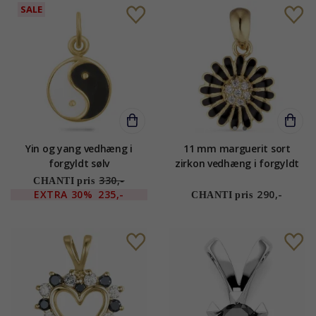
SALE
Yin og yang vedhæng i
11 mm marguerit sort
forgyldt sølv
zirkon vedhæng i forgyldt
sølv - Matilda
330,-
CHANTI pris
EXTRA
30%
235,-
290,-
CHANTI pris