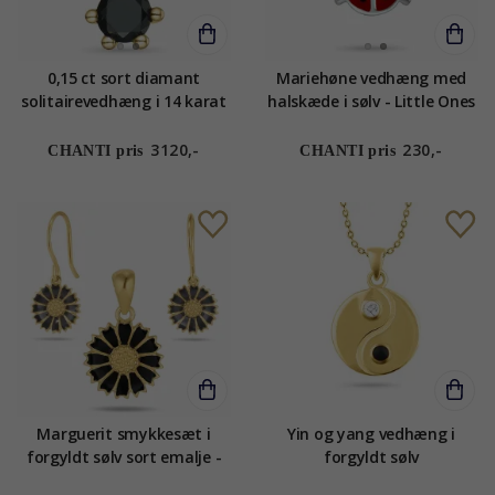
0,15 ct sort diamant
Mariehøne vedhæng med
solitairevedhæng i 14 karat
halskæde i sølv - Little Ones
guld 0,15 ct
3120,-
230,-
CHANTI pris
CHANTI pris
Marguerit smykkesæt i
Yin og yang vedhæng i
forgyldt sølv sort emalje -
forgyldt sølv
Marie