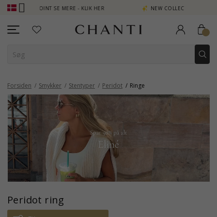
N POINT SE MERE - KLIK HER
NEW COLLECTION | AURA
Forsiden
Smykker
Stentyper
Peridot
Ringe
Peridot ring