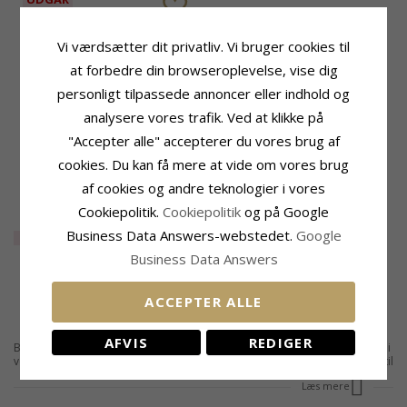
Vi værdsætter dit privatliv. Vi bruger cookies til
at forbedre din browseroplevelse, vise dig
personligt tilpassede annoncer eller indhold og
analysere vores trafik. Ved at klikke på
"Accepter alle" accepterer du vores brug af
cookies. Du kan få mere at vide om vores brug
Multifarvet ring i sølv -
af cookies og andre teknologier i vores
Bubbly Twist
Cookiepolitik.
Cookiepolitik
og på Google
255,-
CHANTI pris
Business Data Answers-webstedet.
Google
EXTRA
35%
170,-
Business Data Answers
ACCEPTER ALLE
AFVIS
REDIGER
Bestil en flot peridot ring her, siden vi har mange flotte ringe med peridoter i
vores smykke udvalg. Vi har fingerringe for enhver smag og sikkert også en til
dig. Bestiller du en peridot fingerring, vil du få den sendt til døren, og du kan
Læs mere
også lave en god besparelse. Her på siden finder du alle vores peridot ringe
i en lang række design, størrelser og materialer. Du kan også finde andre