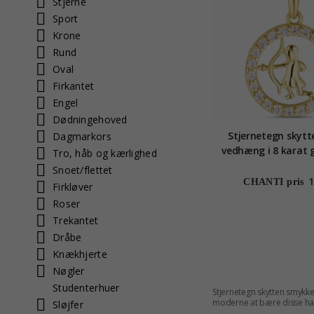
Stjerne
Sport
Krone
Rund
Oval
Firkantet
Engel
Dødningehoved
Stjernetegn skytt
Dagmarkors
vedhæng i 8 karat g
Tro, håb og kærlighed
Collectio
Snoet/flettet
1
CHANTI pris
Firkløver
Roser
Trekantet
Dråbe
Knækhjerte
Nøgler
Studenterhuer
Stjernetegn skytten smykk
moderne at bære disse ha
Sløjfer
vores mange former
her