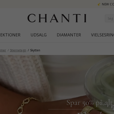
NEW COLLECTION | AURA
LEKTIONER
UDSALG
DIAMANTER
VIELSESRIN
rmer
Stjernetegn
Skytten