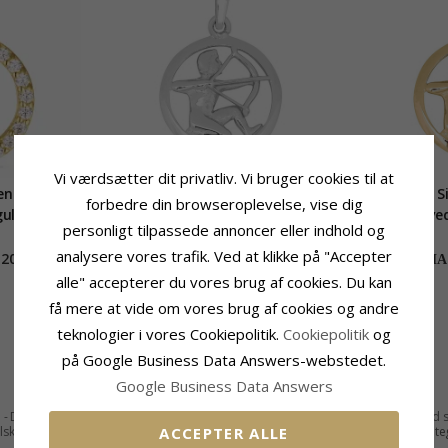
Vi værdsætter dit privatliv. Vi bruger cookies til at
en zirkon
15 mm Siersbøl stjernetegn
15 mm Si
forbedre din browseroplevelse, vise dig
uld - Gold
skytten vedhæng i rhodineret
skytten ve
personligt tilpassede annoncer eller indhold og
n
sølv
analysere vores trafik. Ved at klikke på "Accepter
200,-
280,-
CHANTI pris
CHAN
alle" accepterer du vores brug af cookies. Du kan
få mere at vide om vores brug af cookies og andre
teknologier i vores Cookiepolitik.
Cookiepolitik
og
på Google Business Data Answers-webstedet.
Google Business Data Answers
e - Du finder en lang række moderne smykker hos CHANTI, og vores smykker med stj
ACCEPTER ALLE
lskæder og vedhæng med stjernetegn. Det er bare en af de mange flotte
stjernet