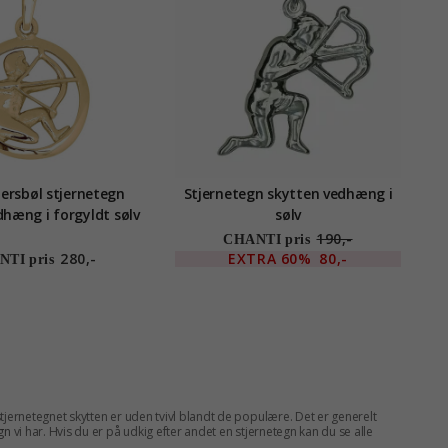
ersbøl stjernetegn
Stjernetegn skytten vedhæng i
dhæng i forgyldt sølv
sølv
190,-
CHANTI pris
280,-
EXTRA
60%
80,-
TI pris
ernetegnet skytten er uden tvivl blandt de populære. Det er generelt
egn
vi har. Hvis du er på udkig efter andet en stjernetegn kan du se alle