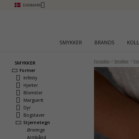
DANMARK
SMYKKER
BRANDS
KOL
Forsiden
Smykker
Fo
SMYKKER
Former
Infinity
Hjerter
Blomster
Marguerit
Dyr
Bogstaver
Stjernetegn
Øreringe
Armbånd