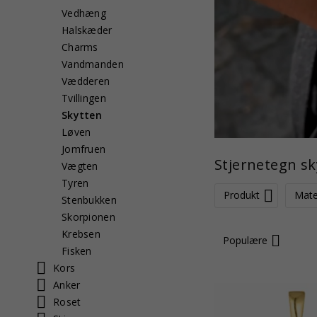
Vedhæng
Halskæder
Charms
Vandmanden
Vædderen
Tvillingen
Skytten
Løven
Jomfruen
Stjernetegn sk
Vægten
Tyren
Produkt
Mate
Stenbukken
Skorpionen
Krebsen
Populære
Fisken
Kors
Anker
Roset