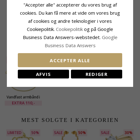
"Accepter alle" accepterer du vores brug af
Tillægsord:
Vandfast
Bredde:
1,7 mm
Kædetype:
Armbånd
Længde:
17 cm + 5 cm
cookies. Du kan få mere at vide om vores brug
Ædelmetal:
Forgyldt Stål
af cookies og andre teknologier i vores
Kollektion:
OCEANA
Cookiepolitik.
Cookiepolitik
og på Google
Overflade:
Blank
Business Data Answers-webstedet.
Google
Business Data Answers
NYLIGT VISTE PRODUKTER
ACCEPTER ALLE
SALE
40%
AFVIS
REDIGER
Vandfast armbånd i
forgyldt stål 17 cm +
EXTRA
110,-
5 cm x 1,7 mm -
OCEANA
MEST SOLGTE I KATEGORIEN
LIMITED
50%
SALE
50%
SALE
30%