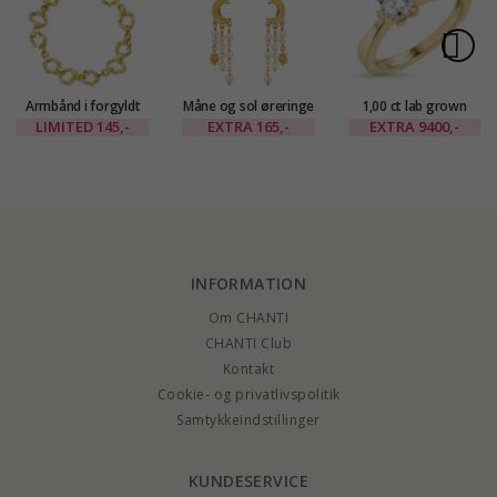
Armbånd i forgyldt
Måne og sol øreringe
1,00 ct lab grown
messing - Eliné
i forgyldt messing -
diamant ring i 14
LIMITED
145,-
EXTRA
165,-
EXTRA
9400,-
Eliné
karat guld 1,00 ct
INFORMATION
Om CHANTI
CHANTI Club
Kontakt
Cookie- og privatlivspolitik
Samtykkeindstillinger
KUNDESERVICE