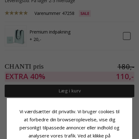
Leveringstid: På lager 2-3 hverdage
Varenummer
47258
SALE
Premium indpakning
+ 20,-
180,-
CHANTI pris
EXTRA
40%
110,-
Læg i kurv
Tilføj til Ønskeskyen
Vi værdsætter dit privatliv. Vi bruger cookies til
at forbedre din browseroplevelse, vise dig
personligt tilpassede annoncer eller indhold og
analysere vores trafik. Ved at klikke på
Produktinformation
Størrelse