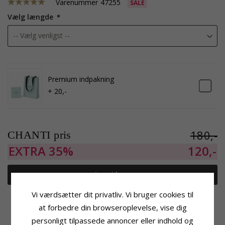
Varenummer
47255
SALE
Vælg længde
Premium indpakning
+ 20,-
180,-
CHANTI pris
EXTRA
35%
120,-
Læg i kurv
Vi værdsætter dit privatliv. Vi bruger cookies til
Tilføj til Ønskeskyen
at forbedre din browseroplevelse, vise dig
personligt tilpassede annoncer eller indhold og