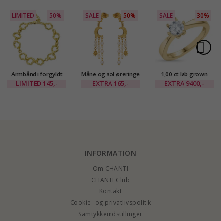
LIMITED
50%
SALE
50%
SALE
30%
Armbånd i forgyldt
Måne og sol øreringe
1,00 ct lab grown
messing - Eliné
i forgyldt messing -
diamant ring i 14
LIMITED
145,-
EXTRA
165,-
EXTRA
9400,-
Eliné
karat guld 1,00 ct
INFORMATION
Om CHANTI
CHANTI Club
Kontakt
Cookie- og privatlivspolitik
Samtykkeindstillinger