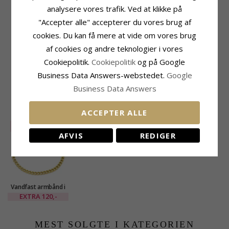
analysere vores trafik. Ved at klikke på
"Accepter alle" accepterer du vores brug af
Produktinformation
Størrelse
cookies. Du kan få mere at vide om vores brug
Tillægsord:
Vandfast
Bredde:
3,0 mm
af cookies og andre teknologier i vores
Kædetype:
Armbånd
Ædelmetal:
Forgyldt Stål
Cookiepolitik.
Cookiepolitik
og på Google
Kollektion:
OCEANA
Business Data Answers-webstedet.
Google
Overflade:
Blank
Business Data Answers
NYLIGT VISTE PRODUKTER
ACCEPTER ALLE
SALE
35%
AFVIS
REDIGER
Vandfast armbånd i
forgyldt stål x 3,0
EXTRA
120,-
mm - OCEANA
MEST SOLGTE I KATEGORIEN