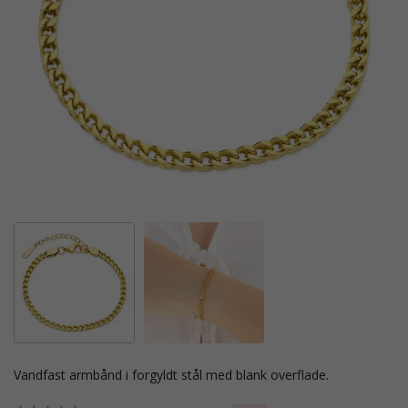
vandfast armbånd i forgyldt stål med blank overflade.