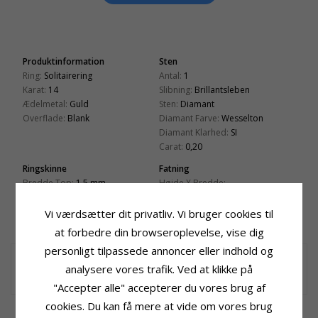
Produktinformation
Sten
Ring:
Solitairering
Antal:
1
Karat:
14
Slibning:
Brillantsleben
Ædelmetal:
Guld
Sten:
Diamant
Overflade:
Blank
Diamant Farve:
Wesselton
Diamant Klarhed:
SI
Carat:
0,20
Ringskinne
Fatning
Bredde Top:
1,5 mm
Højde X Bredde:
Bredde Bund:
1,5 mm
5,3 mm x 6,0 mm
Tykkelse Top:
2,9 mm
Dybde:
5,8 mm
Vi værdsætter dit privatliv. Vi bruger cookies til
Tykkelse Bund:
1,1 mm
at forbedre din browseroplevelse, vise dig
personligt tilpassede annoncer eller indhold og
Solitaireringe
solitairering i 14 karat guld med blank overflade og 1 brillantslebne
analysere vores trafik. Ved at klikke på
diamanter i Wesselton/SI.
"Accepter alle" accepterer du vores brug af
cookies. Du kan få mere at vide om vores brug
RELATEREDE PRODUKTER