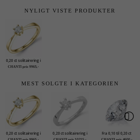
NYLIGT VISTE PRODUKTER
0,20 ct solitairering i
14 karat guld
9965,-
CHANTI pris
MEST SOLGTE I KATEGORIEN
0,20 ct solitairering i
0,20 ct solitairering i
Fra 0,10 til 0,20 ct
14 karat guld
14 karat hvidguld
W/SI - ombytning af
9965,-
10215,-
4600,-
CHANTI pris
CHANTI pris
CHANTI pris