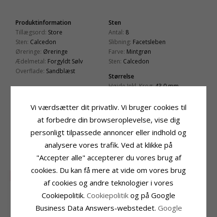
Produktinformation
Sten
Tillægsord:
Store
Antal:
8
Sten:
Calcedon
Slibning:
Facetsleben
Øreringe:
Øreringe
Farve:
Mintgrøn
Ædelmetal:
Forgyldt Sølv
Sten:
Calcedon
Overflade:
Sandblæst
Størrelse
Højde Inkl. Krog:
43,0 mm
Bredde:
17,0 mm
Vi værdsætter dit privatliv. Vi bruger cookies til
Leveringstid
at forbedre din browseroplevelse, vise dig
Leveringstid:
2-3 Hverdage
personligt tilpassede annoncer eller indhold og
analysere vores trafik. Ved at klikke på
KUNDER DER HAR KØBT DENNE HAR
OGSÁ KØBT
"Accepter alle" accepterer du vores brug af
cookies. Du kan få mere at vide om vores brug
SALE
30%
af cookies og andre teknologier i vores
Cookiepolitik.
Cookiepolitik
og på Google
Business Data Answers-webstedet.
Google