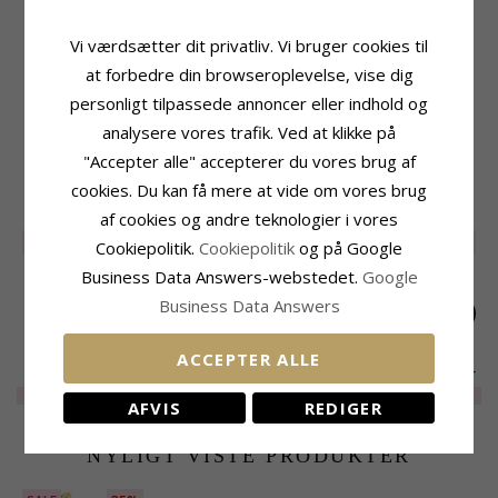
Produktinformation
Størrelse
Tillægsord:
Vandfaste
Højde:
31,0 mm
Vi værdsætter dit privatliv. Vi bruger cookies til
Form:
Dråbe
Bredde:
18,0 mm
Øreringe:
Øreringe
at forbedre din browseroplevelse, vise dig
Leveringstid
Ædelmetal:
Forgyldt Stål
personligt tilpassede annoncer eller indhold og
Leveringstid:
2-3 Hverdage
Kollektion:
OCEANA
analysere vores trafik. Ved at klikke på
Overflade:
Blank
"Accepter alle" accepterer du vores brug af
cookies. Du kan få mere at vide om vores brug
RELATEREDE PRODUKTER
af cookies og andre teknologier i vores
SALE
35%
UDGÅR
85%
SALE
50%
Cookiepolitik.
Cookiepolitik
og på Google
Business Data Answers-webstedet.
Google
Business Data Answers
ACCEPTER ALLE
Vandfaste
Hjerte øreringe i
Vandfaste blomster
sommerfugle
forgyldt stål -
øreringe i forgyldt
EXTRA
150,-
EXTRA
40,-
EXTRA
100,-
AFVIS
REDIGER
øreringe i forgyldt
OCEANA
stål - OCEANA
stål - OCEANA
NYLIGT VISTE PRODUKTER