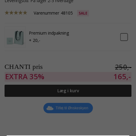
Leveringstid: På lager 2-3 hverdage
Varenummer
48105
SALE
Premium indpakning
+ 20,-
250,-
CHANTI pris
EXTRA
35%
165,-
Læg i kurv
Tilføj til Ønskeskyen