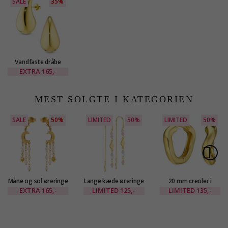
SALE
35%
Vandfaste dråbe
øreringe i forgyldt
EXTRA
165,-
stål - OCEANA
MEST SOLGTE I KATEGORIEN
SALE
50%
LIMITED
50%
LIMITED
50%
Måne og sol øreringe
Lange kæde øreringe
20 mm creoler i
i forgyldt messing -
i forgyldt messing -
forgyldt messing -
EXTRA
165,-
LIMITED
125,-
LIMITED
135,-
Eliné
Eliné
Eliné