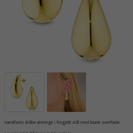
vandfaste dråbe øreringe i forgyldt stål med blank overflade.