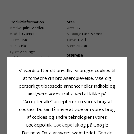
Produktinformation
Sten
Mærke:
Julie Sandlau
Antal:
8
Model:
Glamour
Slibning:
Facetsleben
Farve:
Hvid
Farve:
Hvid
Sten:
Zirkon
Sten:
Zirkon
Type:
Øreringe
Størrelse
Ædelmetal:
Forgyldt Sølv
Højde:
2,8 mm
Overflade:
Sandblæst
Bredde:
11,1 mm
Vi værdsætter dit privatliv. Vi bruger cookies til
Leveringstid
at forbedre din browseroplevelse, vise dig
Leveringstid:
2-3 Hverdage
personligt tilpassede annoncer eller indhold og
analysere vores trafik. Ved at klikke på
KUNDER DER HAR KØBT DENNE HAR
"Accepter alle" accepterer du vores brug af
OGSÁ KØBT
cookies. Du kan få mere at vide om vores brug
af cookies og andre teknologier i vores
Cookiepolitik.
Cookiepolitik
og på Google
Business Data Answers-webstedet.
Google