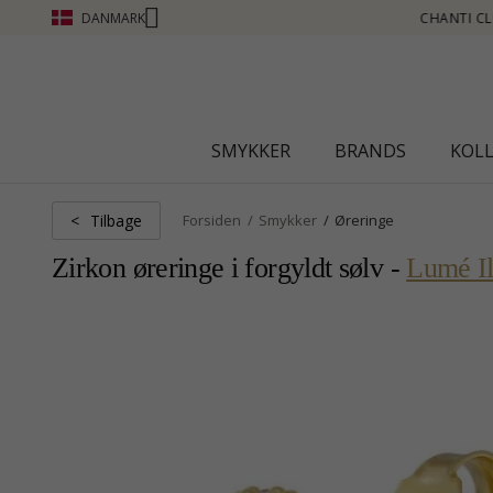
DANMARK
N POINT SE MERE - KLIK HER
SMYKKER
BRANDS
KOL
Tilbage
<
Forsiden
Smykker
Øreringe
Zirkon øreringe i forgyldt sølv -
Lumé I