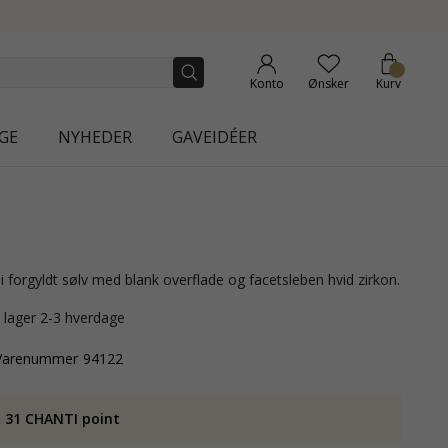
CTION | AURA
Konto
Ønsker
Kurv
GE
NYHEDER
GAVEIDÉER
e i forgyldt sølv med blank overflade og facetsleben hvid zirkon.
å lager 2-3 hverdage
Varenummer
94122
 31 CHANTI point