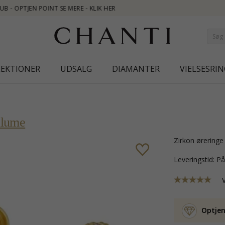
NEW COLLE
LEKTIONER
UDSALG
DIAMANTER
VIELSESRIN
llume
zirkon ørering
Leveringstid: P
Optjen