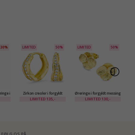
30%
LIMITED
50%
LIMITED
50%
L
ringe i
Zirkon creoler i forgyldt
Øreringe i forgyldt messing
EANA
messing - Eliné
- Eliné
LIMITED
135,-
LIMITED
130,-
FØLG OS PÅ