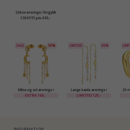
Zirkon øreringe i forgyldt
sølv - Lumé Illume
630,-
CHANTI pris
SALE
50%
LIMITED
50%
LIMI
Måne og sol øreringe i
Lange kæde øreringe i
20 m
forgyldt messing - Eliné
forgyldt messing - Eliné
EXTRA
165,-
LIMITED
125,-
INFORMATION