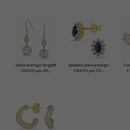
Zirkon øreringe i forgyldt
Syntetisk spinel øreringe i
5 m
sølv
forgyldt sølv
295,-
375,-
CHANTI pris
CHANTI pris
C