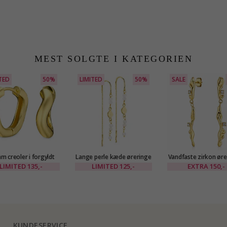
MEST SOLGTE I KATEGORIEN
TED
50%
LIMITED
50%
SALE
m creoler i forgyldt
Lange perle kæde øreringe
Vandfaste zirkon øre
messing - Eliné
i forgyldt messing - Eliné
forgyldt stål - OC
LIMITED
135,-
LIMITED
125,-
EXTRA
150,-
KUNDESERVICE