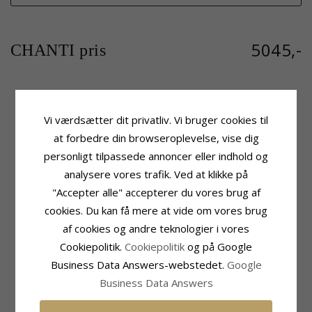
5045,-
CHANTI pris
Produktinformation
Sten
Vi værdsætter dit privatliv. Vi bruger cookies til
Vedhæng:
Diamantvedhæng
Antal:
42
at forbedre din browseroplevelse, vise dig
Karat:
14
Slibning:
Brillantsleben
personligt tilpassede annoncer eller indhold og
Ædelmetal:
Guld
Sten:
Diamant
Overflade:
Blank
Diamant Farve:
Wesselton
analysere vores trafik. Ved at klikke på
Diamant Klarhed:
SI
"Accepter alle" accepterer du vores brug af
Carat:
0,25
cookies. Du kan få mere at vide om vores brug
Fatning
Leveringstid
af cookies og andre teknologier i vores
Højde Inkl. Øsken:
20,0 mm
Leveringstid:
2-3 Hverdage
Cookiepolitik.
Cookiepolitik
og på Google
Bredde:
7,8 mm
Passer Til Guldkæder Med Bredde
Dybde:
7,8 mm
Business Data Answers-webstedet.
Google
Slange Max:
2,5 mm
Business Data Answers
Venezia Max:
2,5 mm