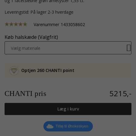
og 1 facetslebne grøn ametyster 1,55 ct.
Leveringstid: På lager 2-3 hverdage
Varenummer
1433058602
Køb halskæde (Valgfrit)
Vælg materiale
Optjen 260 CHANTI point
5215,-
CHANTI pris
Læg i kurv
Tilføj til Ønskeskyen