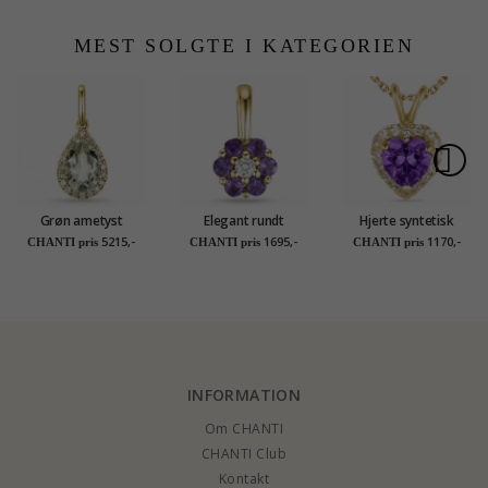
karat guld 0,10 ct
1,55 ct
MEST SOLGTE I KATEGORIEN
Grøn ametyst
Elegant rundt
Hjerte syntetisk
diamantvedhæng i 14
ametyst vedhæng i 9
ametyst halskæde i
5215,-
1695,-
1170,-
CHANTI pris
CHANTI pris
CHANTI pris
karat guld 0,10 ct
karat guld 0,02 ct ct
forgyldt sølv med
1,55 ct
0,12 ct
vedhæng i 9 karat
guld - Gold Collection
INFORMATION
Om CHANTI
CHANTI Club
Kontakt