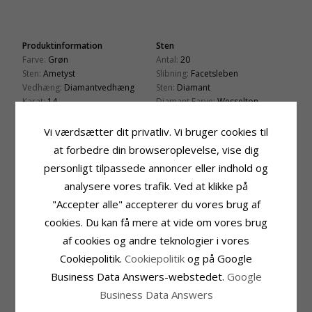
Produktinformation
Sten
Farve:
Grøn
Antal:
20
Sten:
Ametyst
Slibning:
Facetsleben
Vedhæng:
Diamantvedhæng
Sten:
Diamant
Karat:
14
Diamant Farve:
Wesselton
Ædelmetal:
Guld
Diamant Klarhed:
SI
Overflade:
Blank
Carat:
0,10
Vi værdsætter dit privatliv. Vi bruger cookies til
at forbedre din browseroplevelse, vise dig
Sten
Fatning
Antal:
1
Højde Inkl. Øsken:
19,0 mm
personligt tilpassede annoncer eller indhold og
Slibning:
Facetsleben
Bredde:
8,7 mm
analysere vores trafik. Ved at klikke på
Farve:
Grøn
Dybde:
6,6 mm
"Accepter alle" accepterer du vores brug af
Sten:
Ametyst
Leveringstid
Carat:
1,55
cookies. Du kan få mere at vide om vores brug
Leveringstid:
2-3 Hverdage
af cookies og andre teknologier i vores
Passer Til Guldkæder Med Bredde
Cookiepolitik.
Cookiepolitik
og på Google
Slange Max:
1,4 mm
Business Data Answers-webstedet.
Google
Venezia Max:
1,4 mm
Business Data Answers