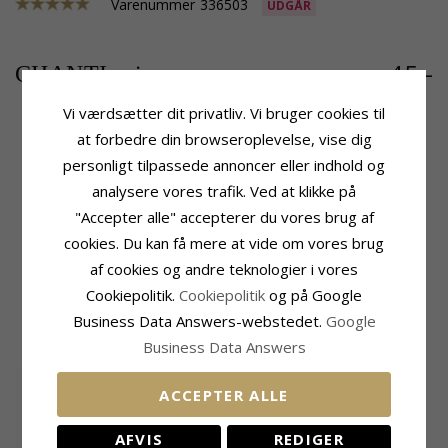
Varenummer
336503
UDGÅR
45,-
CHANTI pris
Vi værdsætter dit privatliv. Vi bruger cookies til
at forbedre din browseroplevelse, vise dig
personligt tilpassede annoncer eller indhold og
Produktinformation
Størrelse
Sten:
Perle
Trådtykkelse:
0,5 mm
analysere vores trafik. Ved at klikke på
Kædetype:
Bredde:
10 mm
"Accepter alle" accepterer du vores brug af
Shell Musling Armbånd
Længde:
17 cm plus 5 cm
cookies. Du kan få mere at vide om vores brug
Ædelmetal:
Silke Snor
Overflade:
Mat
af cookies og andre teknologier i vores
Cookiepolitik.
Cookiepolitik
og på Google
KUNDER DER HAR KØBT DENNE HAR
Business Data Answers-webstedet.
Google
OGSÁ KØBT
Business Data Answers
ACCEPTER ALLE
AFVIS
REDIGER