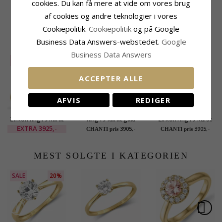
cookies. Du kan få mere at vide om vores brug
Tykkelse Top:
1,5 mm
Tykkelse Bund:
1,1 mm
af cookies og andre teknologier i vores
Cookiepolitik.
Cookiepolitik
og på Google
RELATEREDE PRODUKTER
Business Data Answers-webstedet.
Google
Business Data Answers
SALE
25%
ACCEPTER ALLE
AFVIS
REDIGER
Zirkon ring i 9 karat
Ring i 9 karat guld
Zirkon ring i 9 karat
guld
guld
EXTRA
3925,-
3905,-
3905,-
CHANTI pris
CHANTI pris
MEST SOLGTE I KATEGORIEN
SALE
20%