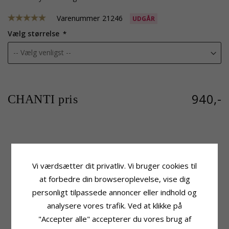
Varenummer
21246
UDGÅR
Vælg størrelse
940,-
CHANTI pris
Produktinformation
Sten
Tillægsord:
Rund
Antal:
3
Vi værdsætter dit privatliv. Vi bruger cookies til
Ring:
Ring
Slibning:
Facetsleben
Ædelmetal:
9 Karat Guld
Farve:
Hvid
at forbedre din browseroplevelse, vise dig
Overflade:
Blank
Sten:
Zirkon
personligt tilpassede annoncer eller indhold og
Ringskinne
Leveringstid
analysere vores trafik. Ved at klikke på
Bredde Top:
2,2 mm
Str. På Lager:
2-3 Hverdage
"Accepter alle" accepterer du vores brug af
Bredde Bund:
1,7 mm