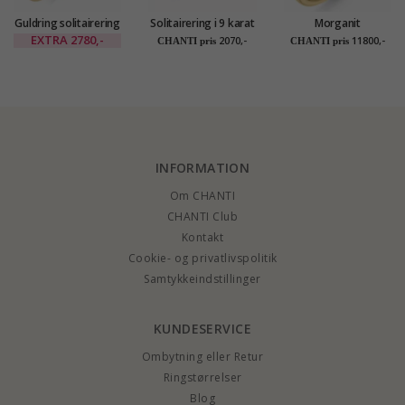
Guldring solitairering
Solitairering i 9 karat
Morganit
i 9 karat guld - Gold
guld - Gold Collection
diamantring i 14
EXTRA
2780,-
2070,-
11800,-
CHANTI pris
CHANTI pris
Collection
karat guld 0,43 ct
0,22 ct
INFORMATION
Om CHANTI
CHANTI Club
Kontakt
Cookie- og privatlivspolitik
Samtykkeindstillinger
KUNDESERVICE
Ombytning eller Retur
Ringstørrelser
Blog