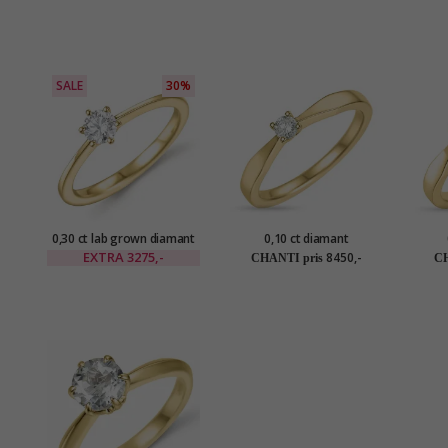
SALE
30%
0,30 ct lab grown diamant
0,10 ct diamant
solitairering i 9 karat guld
solitairering i 14 karat guld
solita
EXTRA
3275,-
8450,-
CHANTI pris
CH
0,30 ct
0,10 ct