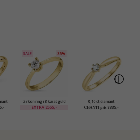
SALE
35%
amant
Zirkon ring i 8 karat guld
0,10 ct diamant
1,
at guld
solitairering i 14 karat guld
so
EXTRA
2555,-
5,-
8335,-
CHANTI pris
0,10 ct