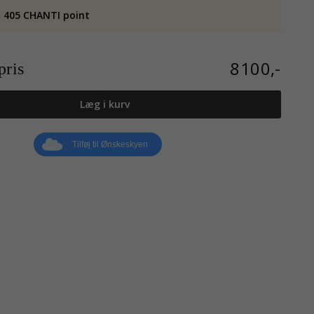
 405 CHANTI point
8100,-
ris
Læg i kurv
Tilføj til Ønskeskyen