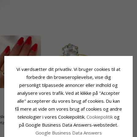
Vi værdsætter dit privatliv. Vi bruger cookies til at
forbedre din browseroplevelse, vise dig
personligt tilpassede annoncer eller indhold og
analysere vores trafik. Ved at klikke på "Accepter
alle" accepterer du vores brug af cookies. Du kan
Ringskinne
få mere at vide om vores brug af cookies og andre
Bredde Top:
2,4 mm
teknologier i vores Cookiepolitik.
Cookiepolitik
og
tsleben
Bredde Bund:
1,9 mm
rtz
Tykkelse Top:
2,8 mm
på Google Business Data Answers-webstedet.
Tykkelse Bund:
1,4 mm
Google Business Data Answers