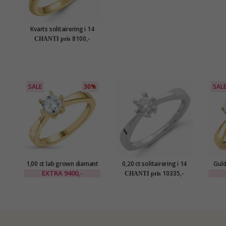
Kvarts solitairering i 14
karat guld 0,95 ct
8100,-
CHANTI pris
SALE
30%
SAL
1,00 ct lab grown diamant
0,20 ct solitairering i 14
Guld
ring i 14 karat guld 1,00 ct
karat hvidguld 0,20 ct
karat 
EXTRA
9400,-
10335,-
CHANTI pris