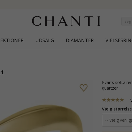
NEW COLLECTION | AURA
LEKTIONER
UDSALG
DIAMANTER
VIELSESRIN
ct
kvarts solitairering i 14 karat guld med blank overflade og 1 facetslebne klare
quartzer
Vælg størrelse