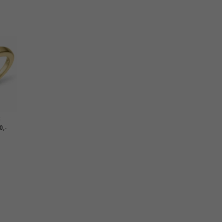
t
at guld
0,-