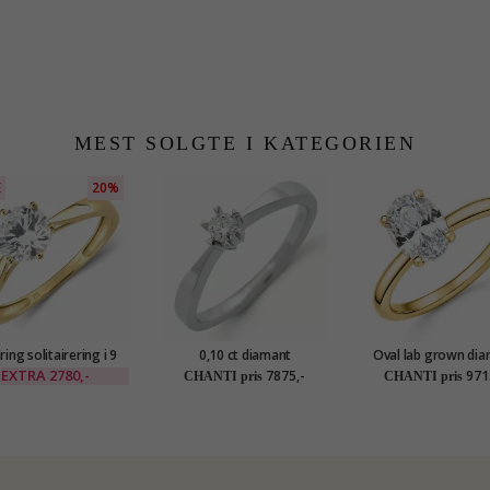
MEST SOLGTE I KATEGORIEN
E
20%
ring solitairering i 9
0,10 ct diamant
Oval lab grown di
guld - Gold Collection
solitairering i 14 karat
solitairering i 14 kar
EXTRA
2780,-
7875,-
971
CHANTI pris
CHANTI pris
hvidguld 0,10 ct
1,0 ct