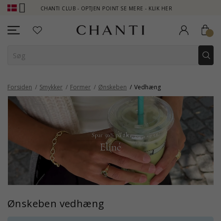
CHANTI CLUB - OPTJEN POINT SE MERE - KLIK HER
NEW COLL
Forsiden
Smykker
Former
Ønskeben
Vedhæng
Ønskeben vedhæng