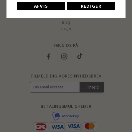
AFVIS
REDIGER
Ombytning eller Retur
Ringstørrelser
Blog
FAQs
FØLG OS PÅ
TILMELD DIG VORES NYHEDSBREV
Tilmeld
BETALINGSMULIGHEDER