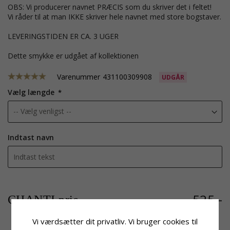
OBS: Vi producerer navnet PRÆCIS som du skriver det i feltet!
Vi råder til at man IKKE skriver hele navnet med store bogstaver.
LEVERINGSTIDEN ER CA. 3 UGER
Dette smykke er udgået af kollektionen
Varenummer
431100309908
UDGÅR
Vælg længde
Indtast navn
525,-
CHANTI pris
Vi værdsætter dit privatliv. Vi bruger cookies til