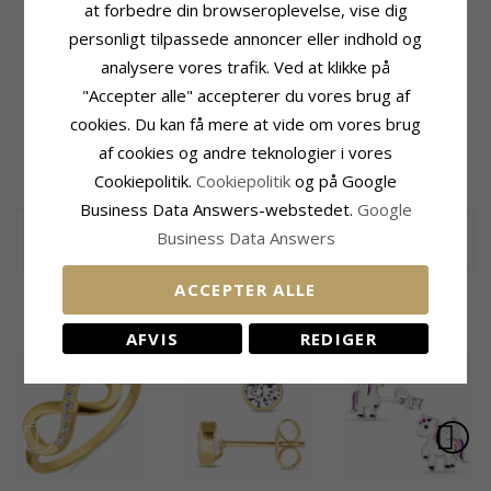
at forbedre din browseroplevelse, vise dig
personligt tilpassede annoncer eller indhold og
Produktinformation
Størrelse
Type:
Navnearmbånd
Kædebredde:
2,0 mm
analysere vores trafik. Ved at klikke på
Materiale:
Forgyldt Sølv
Dybde:
0,8 mm
"Accepter alle" accepterer du vores brug af
Overflade:
Blank
Højde:
5,3 mm
cookies. Du kan få mere at vide om vores brug
Motiv:
Navne
Bredde:
28,0 mm
af cookies og andre teknologier i vores
Leveringstid
Cookiepolitik.
Cookiepolitik
og på Google
Leveringstid:
Ca. 3 Uger
Business Data Answers-webstedet.
Google
Navnearmbånd forgyldt
Business Data Answers
navnearmbånd i forgyldt sølv med blank overflade
ACCEPTER ALLE
KUNDER DER HAR KØBT DENNE HAR
OGSÁ KØBT
AFVIS
REDIGER