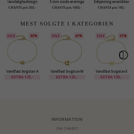
Uendelighedstegn
5 mm runde øreringe
Enhjørning ørestikker
ring i forgyldt sølv
i 14 karat guld med
i sølv - Little Ones
555,-
1065,-
185,-
CHANTI pris
CHANTI pris
CHANTI pris
zirkon - Gold
Collection
MEST SOLGTE I KATEGORIEN
SALE
40%
SALE
40%
SALE
35%
Vandfast bogstav A
Vandfast bogstav M
Vandfast bogstav E
armbånd i forgyldt
armbånd i forgyldt
armbånd i forgyldt
EXTRA
125,-
EXTRA
125,-
EXTRA
135,-
stål - OCEANA
stål - OCEANA
stål - OCEANA
INFORMATION
Om CHANTI