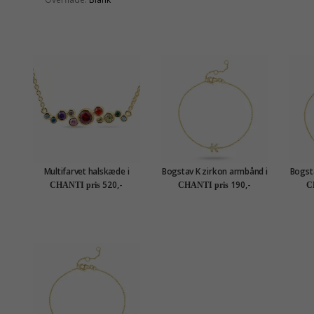
Multifarvet halskæde i
Bogstav K zirkon armbånd i
Bogst
forgyldt sølv - Bubbly Twist
forgyldt sølv
forg
520,-
190,-
CHANTI pris
CHANTI pris
C