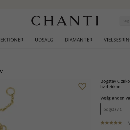
NEW COLLECTION | AURA
LEKTIONER
UDSALG
DIAMANTER
VIELSESRIN
C
lv
bogstav C zirkon armbånd i forgyldt sølv med blank overflade og facetsleben
hvid zirkon.
Vælg anden va
bogstav C - 