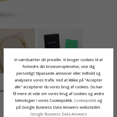
Vi værdsætter dit privatliv. Vi bruger cookies til at
forbedre din browseroplevelse, vise dig
personligt tilpassede annoncer eller indhold og
analysere vores trafik. Ved at klikke på "Accepter
Fatning
alle" accepterer du vores brug af cookies. Du kan
tsleben
Højde:
5,7 mm
få mere at vide om vores brug af cookies og andre
Bredde:
9,8 mm
teknologier i vores Cookiepolitik.
Cookiepolitik
og
Dybde:
1,1 mm
på Google Business Data Answers-webstedet.
Google Business Data Answers