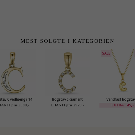
MEST SOLGTE I KATEGORIEN
SALE
tav C vedhæng i 14
Bogstav c diamant
Vandfast bogsta
arat guld 0,03 ct
vedhæng i 9 karat guld 0,05
halskæde i forgyldt 
EXTRA
145,-
3080,-
2970,-
ANTI pris
CHANTI pris
ct
OCEANA