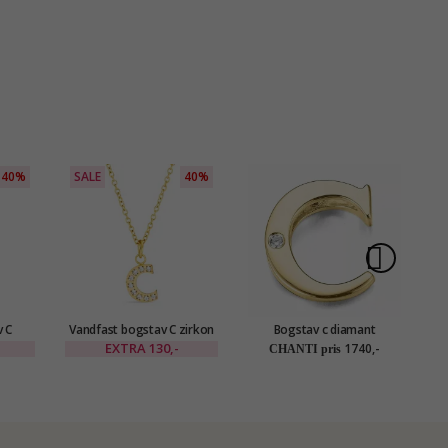
40%
SALE
40%
v C
Vandfast bogstav C zirkon
Bogstav c diamant
stål -
Halskæde med vedhæng i
vedhæng i 9 karat guld 0,01
EXTRA
130,-
1740,-
CHANTI pris
forgyldt stål - OCEANA
ct