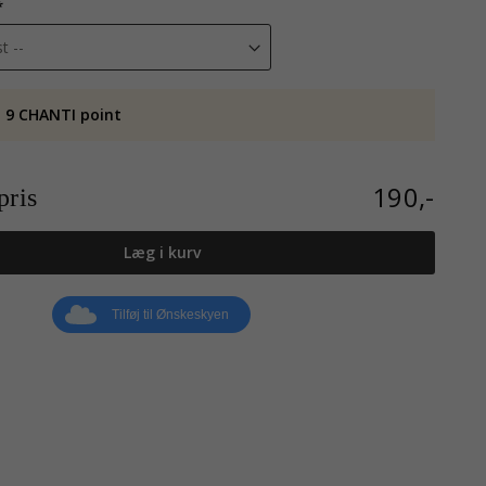
 9 CHANTI point
190,-
ris
Læg i kurv
Tilføj til Ønskeskyen