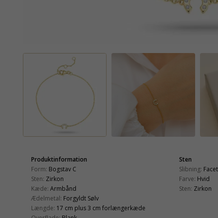
Produktinformation
Sten
Form:
Bogstav C
Slibning:
Face
Sten:
Zirkon
Farve:
Hvid
Kæde:
Armbånd
Sten:
Zirkon
Ædelmetal:
Forgyldt Sølv
Længde:
17 cm plus 3 cm forlængerkæde
Overflade:
Blank