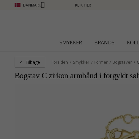
DANMARK
LIK HER
SMYKKER
BRANDS
KOL
Tilbage
<
Forsiden
Smykker
Former
Bogstaver
Bogstav C zirkon armbånd i forgyldt sø