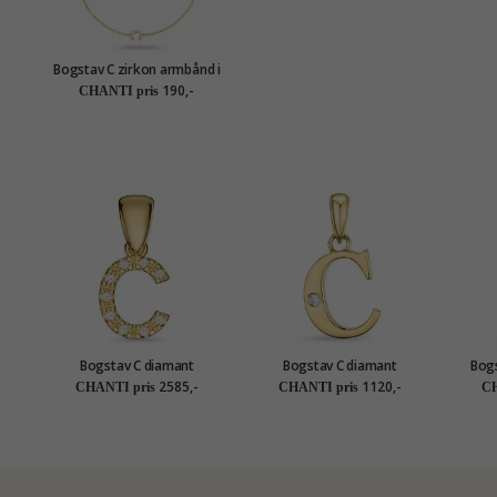
Bogstav C zirkon armbånd i
forgyldt sølv
190,-
CHANTI pris
Bogstav C diamant
Bogstav C diamant
Bogs
vedhæng i 9 karat guld 0,06
vedhæng i 9 karat guld 0,01
k
2585,-
1120,-
CHANTI pris
CHANTI pris
CH
ct
ct