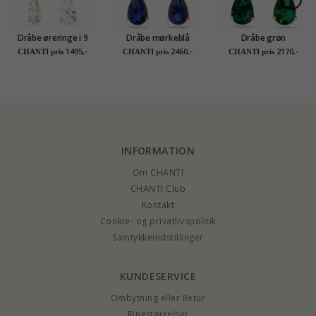
Dråbe øreringe i 9
Dråbe mørkeblå
Dråbe grøn
karat guld med
guldøreringe i 14
guldøreringe i 14
1495,-
2460,-
2170,-
CHANTI pris
CHANTI pris
CHANTI pris
zirkon - Gold
karat guld med
karat guld med
Collection
syntetisk safir og
syntetisk smaragd -
zirkon - Gold
Gold Collection
Collection
INFORMATION
Om CHANTI
CHANTI Club
Kontakt
Cookie- og privatlivspolitik
Samtykkeindstillinger
KUNDESERVICE
Ombytning eller Retur
Ringstørrelser