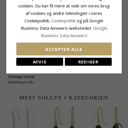
Dråbe armygrøn
Dråbe granat
Dråbe blå krystal
cookies. Du kan få mere at vide om vores brug
krystal øreringe i sølv
øreringe i sølv -
øreringe i sølv -
550,-
340,-
315,-
CHANTI pris
CHANTI pris
CHANTI pris
af cookies og andre teknologier i vores
- Loom Stones
Loom Stones
Loom Stones
Cookiepolitik.
Cookiepolitik
og på Google
KUNDER DER HAR KØBT DENNE HAR
Business Data Answers-webstedet.
Google
OGSÁ KØBT
Business Data Answers
ACCEPTER ALLE
AFVIS
REDIGER
Flamingo krystal
halskæde i sølv med
165,-
CHANTI pris
vedhæng i sølv -
Little Ones
MEST SOLGTE I KATEGORIEN