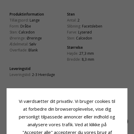
Produktinformation
Sten
Tillægsord:
Lange
Antal:
2
Form:
Dråbe
Slibning:
Facetsleben
Sten:
Calcedon
Farve:
Lyserød
Øreringe:
Øreringe
Sten:
Calcedon
Ædelmetal:
Sølv
Størrelse
Overflade:
Blank
Højde:
27,3 mm
Bredde:
8,3 mm
Leveringstid
Leveringstid:
2-3 Hverdage
RELATEREDE PRODUKTER
Vi værdsætter dit privatliv. Vi bruger cookies til
at forbedre din browseroplevelse, vise dig
personligt tilpassede annoncer eller indhold og
analysere vores trafik. Ved at klikke på
"Accepter alle" accepterer du vores brug af