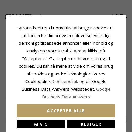
105,-
CHANTI pris
Vi værdsætter dit privatliv. Vi bruger cookies til
at forbedre din browseroplevelse, vise dig
personligt tilpassede annoncer eller indhold og
Produktinformation
Størrelse
Tillægsord:
Kollektionsprøve
Bredde:
10,4 mm
analysere vores trafik. Ved at klikke på
Form:
Kugle
Længde:
20,8 mm
"Accepter alle" accepterer du vores brug af
Øreringe:
Øreringe
Leveringstid
cookies. Du kan få mere at vide om vores brug
Ædelmetal:
Forgyldt Sølv
Leveringstid:
2-3 Hverdage
af cookies og andre teknologier i vores
Overflade:
Blank
Cookiepolitik.
Cookiepolitik
og på Google
MEST SOLGTE I KATEGORIEN
Business Data Answers-webstedet.
Google
Business Data Answers
ACCEPTER ALLE
AFVIS
REDIGER