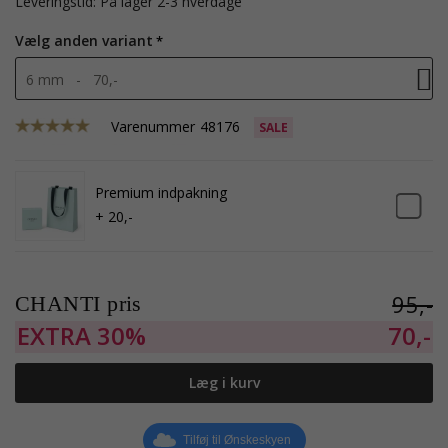
Leveringstid: På lager 2-3 hverdage
Vælg anden variant
6 mm - 70,-
Varenummer
48176
SALE
Premium indpakning
+ 20,-
95,-
CHANTI pris
EXTRA
30%
70,-
Læg i kurv
Tilføj til Ønskeskyen