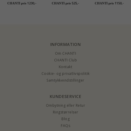
i 14 karat guld - Gold
Design kugle
ørestikker i 14 karat
1230,-
525,-
1150,-
CHANTI pris
CHANTI pris
CHANTI pris
Collection
øreringe i 8 karat
guld - Gold Collection
guld
INFORMATION
Om CHANTI
CHANTI Club
Kontakt
Cookie- og privatlivspolitik
Samtykkeindstillinger
KUNDESERVICE
Ombytning eller Retur
Ringstørrelser
Blog
FAQs