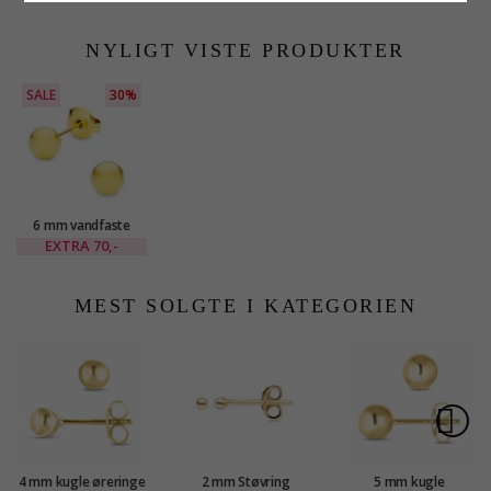
stål - OCEANA
stål - OCEANA
stål - OCEANA
NYLIGT VISTE PRODUKTER
SALE
30%
6 mm vandfaste
ørestikker i forgyldt
EXTRA
70,-
stål - OCEANA
MEST SOLGTE I KATEGORIEN
4 mm kugle øreringe
2 mm Støvring
5 mm kugle