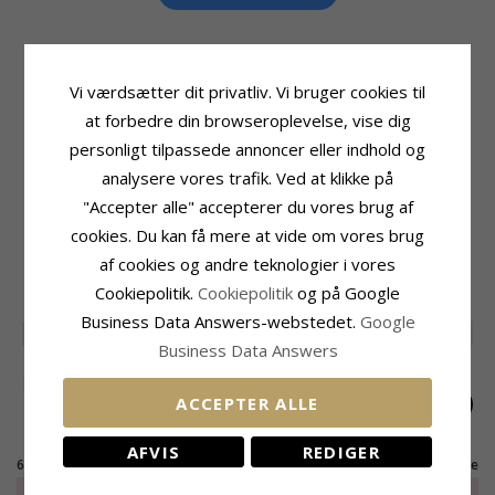
Vi værdsætter dit privatliv. Vi bruger cookies til
Produktinformation
Størrelse
at forbedre din browseroplevelse, vise dig
Tillægsord:
6 mm
Diameter:
6,0 mm
Form:
Vandfaste
personligt tilpassede annoncer eller indhold og
Leveringstid
Øreringe:
Ørestikker
analysere vores trafik. Ved at klikke på
Leveringstid:
2-3 Hverdage
Ædelmetal:
Forgyldt Stål
"Accepter alle" accepterer du vores brug af
Kollektion:
OCEANA
Overflade:
Blank
cookies. Du kan få mere at vide om vores brug
af cookies og andre teknologier i vores
RELATEREDE PRODUKTER
Cookiepolitik.
Cookiepolitik
og på Google
Business Data Answers-webstedet.
Google
SALE
30%
SALE
30%
SALE
35%
Business Data Answers
ACCEPTER ALLE
AFVIS
REDIGER
6 mm vandfaste perle
4 mm vandfaste perle
3 mm vandfaste perle
ørestikker i forgyldt
ørestikker i forgyldt
ørestikker i forgyldt
EXTRA
115,-
EXTRA
115,-
EXTRA
105,-