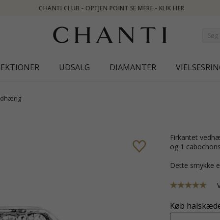
 MERE - KLIK HER
LEKTIONER
UDSALG
DIAMANTER
VIELSESRIN
edhæng
firkantet vedhæng i sølv med blank overflade og 1 facetslebne hvide zirkoner
og 1 cabochonsle
Dette smykke e
Køb halskæde 