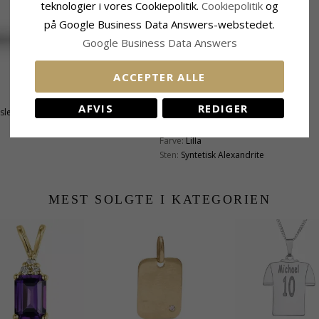
teknologier i vores Cookiepolitik.
Cookiepolitik
og
på Google Business Data Answers-webstedet.
Google Business Data Answers
ACCEPTER ALLE
Sten
AFVIS
REDIGER
tsleben
Antal:
1
Slibning:
Cabochonsleben
Farve:
Lilla
Sten:
Syntetisk Alexandrite
MEST SOLGTE I KATEGORIEN