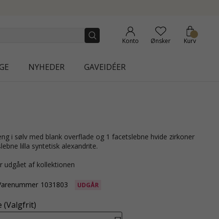
NEW COLLECTION | A
Konto
Ønsker
Kurv
GE
NYHEDER
GAVEIDÉER
bne lilla syntetisk alexandrite.
r udgået af kollektionen
Varenummer
1031803
UDGÅR
(Valgfrit)