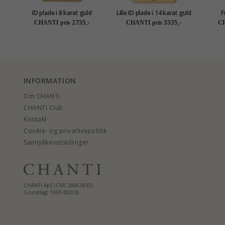
ID plade i 8 karat guld
Lille ID plade i 14 karat guld
F
diama
2735,-
3335,-
CHANTI pris
CHANTI pris
CH
g
INFORMATION
Om CHANTI
CHANTI Club
Kontakt
Cookie- og privatlivspolitik
Samtykkeindstillinger
CHANTI ApS (CVR 28863845)
Grundlagt 1995 ©2026