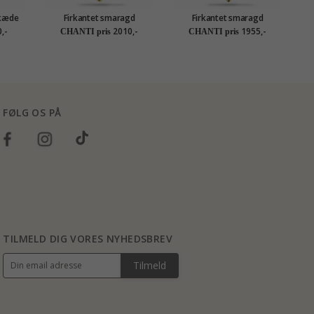
skæde
Firkantet smaragd
Firkantet smaragd
 - My
vedhæng i 9 karat guld 0,13
vedhæng i 9 karat guld 0,11
ve
,-
2010,-
1955,-
CHANTI pris
CHANTI pris
ct
ct
FØLG OS PÅ
TILMELD DIG VORES NYHEDSBREV
Tilmeld