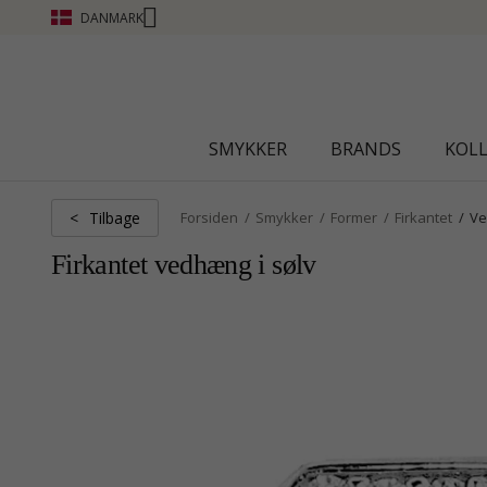
DANMARK
CHANTI CLUB - OPTJEN POINT SE
SMYKKER
BRANDS
KOL
Tilbage
<
Forsiden
Smykker
Former
Firkantet
V
Firkantet vedhæng i sølv