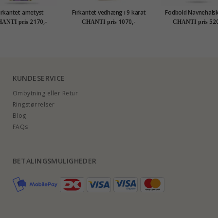
irkantet ametyst
Firkantet vedhæng i 9 karat
Fodbold Navnehal
ntvedhæng i 9 karat
guld 0,005 ct
med vedhæng i sølv
2170,-
1070,-
520
ANTI pris
CHANTI pris
CHANTI pris
uld 0,03 ct 1,00 ct
Letter
KUNDESERVICE
Ombytning eller Retur
Ringstørrelser
Blog
FAQs
BETALINGSMULIGHEDER