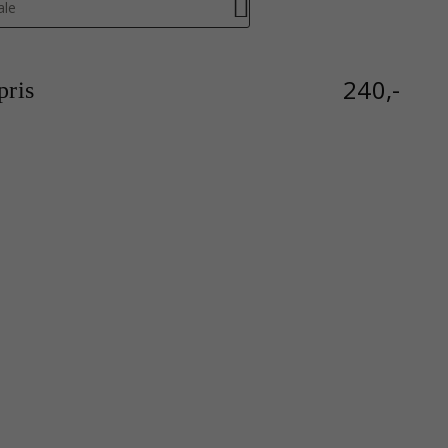
ale
240,-
ris