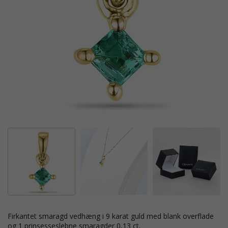
firkantet smaragd vedhæng i 9 karat guld med blank overflade
og 1 prinsesseslebne smaragder 0,13 ct.