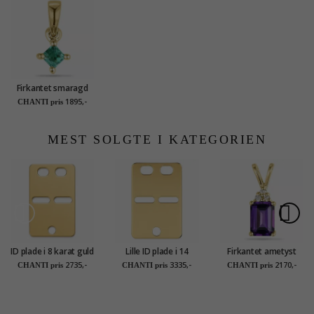
Firkantet smaragd
vedhæng i 9 karat
1895,-
CHANTI pris
guld 0,13 ct
MEST SOLGTE I KATEGORIEN
ID plade i 8 karat guld
Lille ID plade i 14
Firkantet ametyst
karat guld
diamantvedhæng i 9
2735,-
3335,-
2170,-
CHANTI pris
CHANTI pris
CHANTI pris
karat guld 0,03 ct
1,00 ct