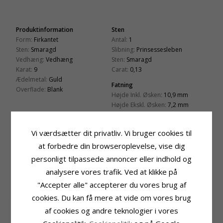
Produktinformation
Sten
Form:
Firkantet
Antal:
1
Sten:
Smaragd
Slibning:
Prinsessesleben
Vedhæng:
Vedhæng
Sten:
Smaragd
Karat:
9
Carat:
0,13
Ædelmetal:
Guld
Fatning
Overflade:
Blank
Højde Inkl. Øsken:
10,9 mm
Højde Ekskl. Øsken:
7,2 mm
Bredde:
4,8 mm
Dybde:
3,4 mm
Vi værdsætter dit privatliv. Vi bruger cookies til
Leveringstid
Passer Til Guldkæder Med Bredde
at forbedre din browseroplevelse, vise dig
Leveringstid:
2-3 Hverdage
Slange Max:
1,2 mm
personligt tilpassede annoncer eller indhold og
Venezia Max:
1,2 mm
analysere vores trafik. Ved at klikke på
"Accepter alle" accepterer du vores brug af
RELATEREDE PRODUKTER
cookies. Du kan få mere at vide om vores brug
af cookies og andre teknologier i vores