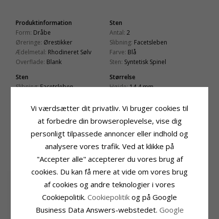
Produktinformation
Sten
Form:
Dråbe
Antal:
2
Øreringe:
Ørestikker
Slibning:
Facetsleben
Ædelmetal:
Rhodineret Sølv
Farve:
Blå
Overflade:
Blank
Sten:
Syntetisk Spinel
Sten
Størrelse
Slibning:
Facetsleben
Højde:
14,4 mm
Farve:
Hvid
Bredde:
7,5 mm
Sten:
Zirkon
Vi værdsætter dit privatliv. Vi bruger cookies til
Leveringstid
at forbedre din browseroplevelse, vise dig
Leveringstid:
2-3 Hverdage
personligt tilpassede annoncer eller indhold og
analysere vores trafik. Ved at klikke på
KUNDER DER HAR KØBT DENNE HAR
OGSÁ KØBT
"Accepter alle" accepterer du vores brug af
cookies. Du kan få mere at vide om vores brug
SALE
25%
af cookies og andre teknologier i vores
Cookiepolitik.
Cookiepolitik
og på Google
Business Data Answers-webstedet.
Google