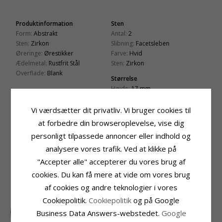
Produktinformation
Sten
Form:
Abstrakt
Antal:
2
Sten:
Zirkon
Slibning:
Facetsleben
Øreringe:
Ørestikker
Farve:
Hvid
Ædelmetal:
Rustfrit Stål
Sten:
Zirkon
Overflade:
Blank
Størrelse
Højde:
17 mm
Bredde:
11 mm
Vi værdsætter dit privatliv. Vi bruger cookies til
Leveringstid
at forbedre din browseroplevelse, vise dig
Leveringstid:
2-3 Hverdage
personligt tilpassede annoncer eller indhold og
analysere vores trafik. Ved at klikke på
KUNDER DER HAR KØBT DENNE HAR
OGSÁ KØBT
"Accepter alle" accepterer du vores brug af
cookies. Du kan få mere at vide om vores brug
af cookies og andre teknologier i vores
Cookiepolitik.
Cookiepolitik
og på Google
Business Data Answers-webstedet.
Google