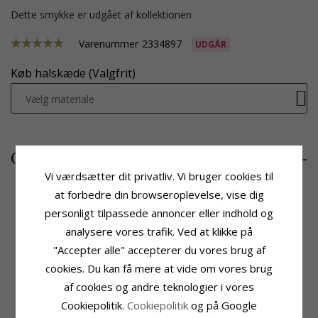
Dette smykke er udgået af kollektionen
Varenummer
2334897
UDGÅR
Køb halskæde (Valgfrit)
Vælg materiale
3730,-
CHANTI pris
Vi værdsætter dit privatliv. Vi bruger cookies til
at forbedre din browseroplevelse, vise dig
personligt tilpassede annoncer eller indhold og
Produktinformation
Sten
analysere vores trafik. Ved at klikke på
Form:
Firkantet
Antal:
1
"Accepter alle" accepterer du vores brug af
Vedhæng:
Vedhæng
Slibning:
Brillantsleben
Ædelmetal:
Guld.- Og Hvidguld
Sten:
Diamant
cookies. Du kan få mere at vide om vores brug
Karat:
14
Diamant Farve:
Wesselton
af cookies og andre teknologier i vores
Overflade:
Blank
Diamant Klarhed:
SI
Cookiepolitik.
Cookiepolitik
og på Google
Carat:
0,05