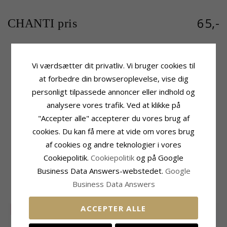
65,-
CHANTI pris
Vi værdsætter dit privatliv. Vi bruger cookies til
Produktinformation
Sten
at forbedre din browseroplevelse, vise dig
Tillægsord:
Firkantet
Slibning:
Facetsleben
Farve:
Hvid
Farve:
Hvid
personligt tilpassede annoncer eller indhold og
Vedhæng:
Vedhæng
Sten:
Zirkon
analysere vores trafik. Ved at klikke på
Ædelmetal:
Sølv
Fatning
"Accepter alle" accepterer du vores brug af
Overflade:
Blank
Højde Ekskl. Øsken:
15,5 mm
cookies. Du kan få mere at vide om vores brug
Bredde:
13,0 mm
af cookies og andre teknologier i vores
Leveringstid
Cookiepolitik.
Cookiepolitik
og på Google
Leveringstid:
2-3 Hverdage
Business Data Answers-webstedet.
Google
Business Data Answers
MEST SOLGTE I KATEGORIEN
ACCEPTER ALLE
SALE
10%